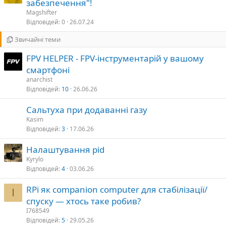
а
забезпечення"!
в
Magshifter
а
л
Відповідей
0
26.07.24
Звичайні теми
в
а
FPV HELPER - FPV-інструментарій у вашому
смартфоні
anarchist
Відповідей
10
26.06.26
Сальтуха при додаванні газу
Kasim
Відповідей
3
17.06.26
Налаштування pid
Kyrylo
Відповідей
4
03.06.26
RPi як companion computer для стабілізації/
I
спуску — хтось таке робив?
I768549
Відповідей
5
29.05.26