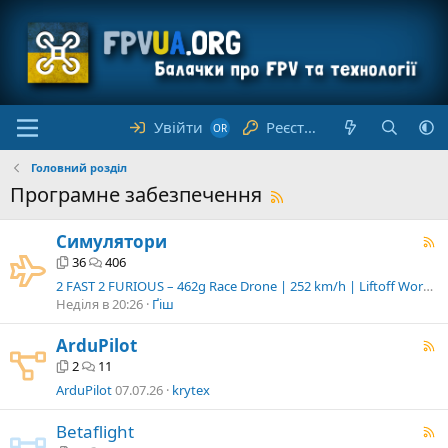
Увійти
Реєстрація
Головний розділ
Програмне забезпечення
Симулятори
36
406
2 FAST 2 FURIOUS – 462g Race Drone | 252 km/h | Liftoff Workshop
Неділя в 20:26
Ґіш
ArduPilot
2
11
ArduPilot
07.07.26
krytex
Betaflight