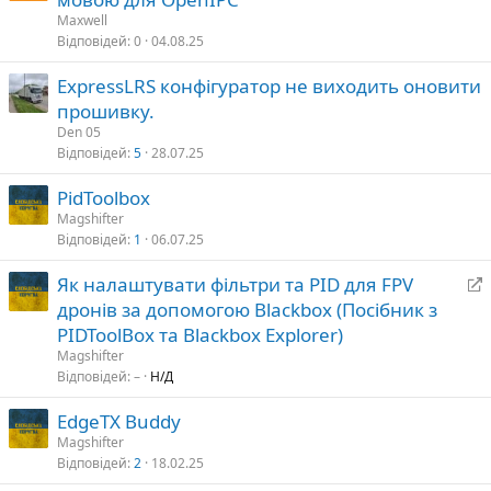
Maxwell
Відповідей
0
04.08.25
ExpressLRS конфігуратор не виходить оновити
прошивку.
Den 05
Відповідей
5
28.07.25
PidToolbox
Magshifter
Відповідей
1
06.07.25
Як налаштувати фільтри та PID для FPV
е
дронів за допомогою Blackbox (Посібник з
р
PIDToolBox та Blackbox Explorer)
е
Magshifter
Відповідей
–
Н/Д
а
EdgeTX Buddy
п
р
Magshifter
Відповідей
2
18.02.25
а
в