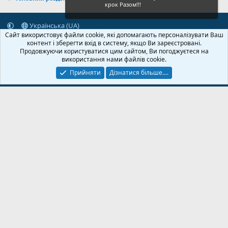
крок Разом!!!
Українська (UA)
Сайт використовує файли cookie, які допомагають персоналізувати Ваш
Зворотній зв'язок
Умови і правила
Політика конфіденційності
контент і зберегти вхід в систему, якщо Ви зареєстровані.
Дoпoмoга
Головна
R
Продовжуючи користуватися цим сайтом, Ви погоджуєтеся на
S
використання нами файлів cookie.
S
Прийняти
Дізнатися більше....
© 2020-2026 FPVUA.ORG
Розроблено:
Magshifter