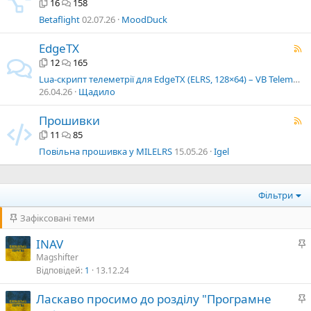
16
158
Betaflight
02.07.26
MoodDuck
EdgeTX
12
165
Lua-скрипт телеметрії для EdgeTX (ELRS, 128×64) – VB Telemetry
26.04.26
Щадило
Прошивки
11
85
Повільна прошивка у MILELRS
15.05.26
Igel
Фільтри
Зафіксовані теми
INAV
а
Magshifter
Відповідей
1
13.12.24
л
Ласкаво просимо до розділу "Програмне