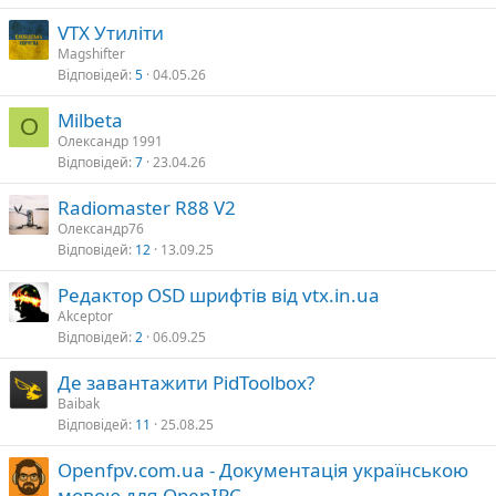
VTX Утиліти
Magshifter
Відповідей
5
04.05.26
Milbeta
О
Олександр 1991
Відповідей
7
23.04.26
Radiomaster R88 V2
Олександр76
Відповідей
12
13.09.25
Редактор OSD шрифтів від vtx.in.ua
Akceptor
Відповідей
2
06.09.25
Де завантажити PidToolbox?
Baibak
Відповідей
11
25.08.25
Openfpv.com.ua - Документація українською
мовою для OpenIPC