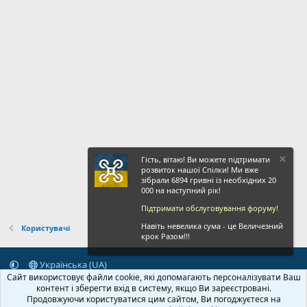
Гість, вітаю! Ви можете підтримати
розвиток нашої Спілки! Ми вже
зібрали 6894 гривні із необхідних 20
000 на наступний рік!
Підтримати обслуговування форуму!
Навіть невелика сума - це Величезний
Користувачі
крок Разом!!!
Українська (UA)
Сайт використовує файли cookie, які допомагають персоналізувати Ваш
Зворотній зв'язок
Умови і правила
Політика конфіденційності
контент і зберегти вхід в систему, якщо Ви зареєстровані.
Дoпoмoга
Головна
R
Продовжуючи користуватися цим сайтом, Ви погоджуєтеся на
S