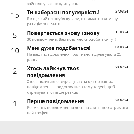
зайняло у вас не один день!
Ти набераєш популярність!
27.08.24
15
Вміст, який ви опублікували, отримав позитивну
реакцію 100 разів.
Повертається знову і знову
11.08.24
5
30 повідомлень. Вам повинно сподобатися тут!
Мені дуже подобається!
08.08.24
10
На ваші повідомлення позитивно відреагували 25
разів.
Хтось лайкнув твоє
28.07.24
2
повідомлення
Хтось позитивно відреагував на одне з ваших
повідомлень. Продовжуйте в тому ж дусі, щоб
отримувати більше реакцій!
Перше повідомлення
28.07.24
1
Розмістіть повідомлення десь на сайті, щоб отримати
цей трофей.