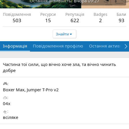
Остання активність
Вчора 09:27
Повідомлення
Ресурси
Репутація
Badges
Бали
503
15
622
2
93
Знайти
Інформація
Повідомлення профілю
Остання активніст
Частина тої сили, що вічно хоче зла, та вічно чинить
добре
🎮
Boxer Max, Jumper T-Pro v2
🥽
04x
🛸
всіляке