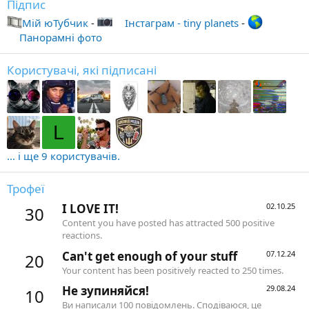
Підпис
Miй юТубчик
-
Інстаграм - tiny planets
-
Панорамні фото
Користувачі, які підписані
L
... і ще 9 користувачів.
Трофеї
I LOVE IT!
02.10.25
30
Content you have posted has attracted 500 positive
reactions.
Can't get enough of your stuff
07.12.24
20
Your content has been positively reacted to 250 times.
Не зупиняйся!
29.08.24
10
Ви написали 100 повідомлень. Сподіваюся, це