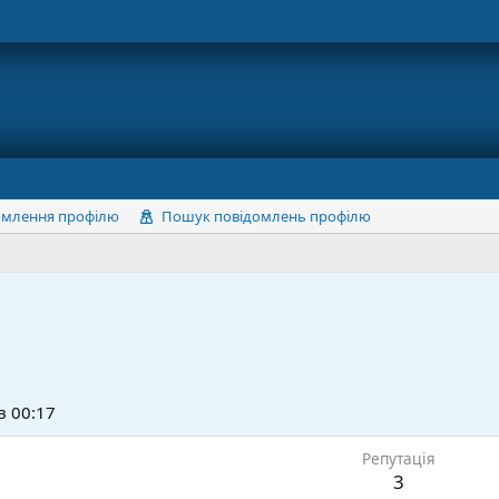
омлення профілю
Пошук повідомлень профілю
в 00:17
Репутація
3