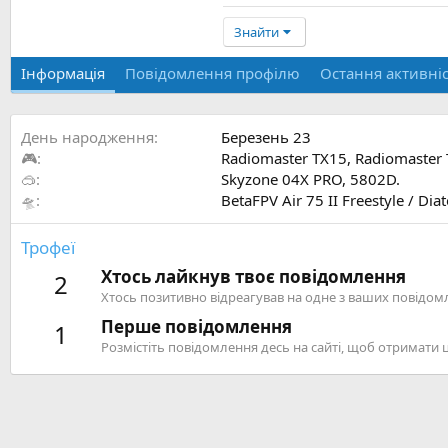
Знайти
Інформація
Повідомлення профілю
Остання активні
День народження
Березень 23
🎮
Radiomaster TX15, Radiomaster
🥽
Skyzone 04X PRO, 5802D.
🛸
BetaFPV Air 75 II Freestyle / D
Трофеї
Хтось лайкнув твоє повідомлення
2
Хтось позитивно відреагував на одне з ваших повідом
Перше повідомлення
1
Розмістіть повідомлення десь на сайті, щоб отримати 