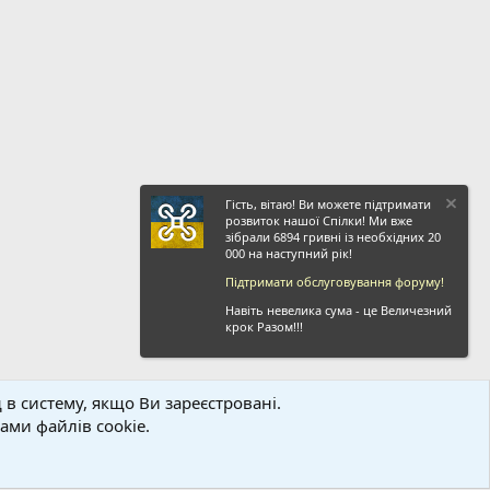
Гість, вітаю! Ви можете підтримати
розвиток нашої Спілки! Ми вже
зібрали 6894 гривні із необхідних 20
000 на наступний рік!
Підтримати обслуговування форуму!
Навіть невелика сума - це Величезний
крок Разом!!!
 в систему, якщо Ви зареєстровані.
ви і правила
Політика конфіденційності
Дoпoмoга
Головна
R
ми файлів cookie.
S
S