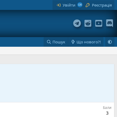
Увійти
Реєстрація
Пошук
Що нового?!
Бали
3