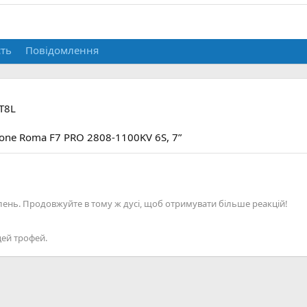
сть
Повідомлення
 T8L
iatone Roma F7 PRO 2808-1100KV 6S, 7”
лень. Продовжуйте в тому ж дусі, щоб отримувати більше реакцій!
цей трофей.