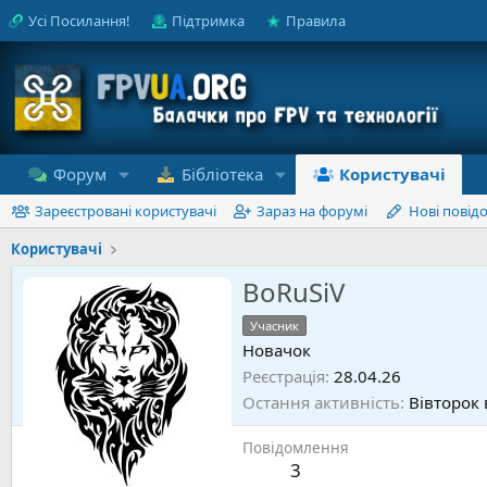
Усі Посилання!
Підтримка
Правила
Форум
Бібліотека
Користувачі
Зареєстровані користувачі
Зараз на форумі
Нові повід
Користувачі
BoRuSiV
Учасник
Новачок
Реєстрація
28.04.26
Остання активність
Вівторок 
Повідомлення
3