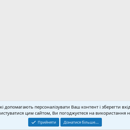
кі допомагають персоналізувати Ваш контент і зберегти вхід
Зворотній зв'язок
Умо
стуватися цим сайтом, Ви погоджуєтеся на використання на
© 2020-2026 FPVUA.ORG
Прийняти
Дізнатися більше....
Розроблено:
Magshifter