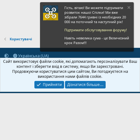
Гість, вітаю! Ви можете підтримати
розвиток нашої Спілки! Ми вже
зібрали 7644 гривні із необхідних 20
000 на поточний та наступний рік!
Підтримати обслуговування форуму!
Навіть невелика сума - це Величезний
Користувачі
крок Разом!!!
Українська (UA)
Сайт використовує файли cookie, які допомагають персоналізувати Ваш
Зворотній зв'язок
Умови і правила
Політика конфіденційності
контент і зберегти вхід в систему, якщо Ви зареєстровані.
Дoпoмoга
Головна
R
Продовжуючи користуватися цим сайтом, Ви погоджуєтеся на
S
використання нами файлів cookie.
S
Прийняти
Дізнатися більше....
© 2020-2026 FPVUA.ORG
Розроблено:
Magshifter