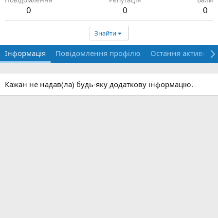
0
0
0
Знайти
Інформація
Повідомлення профілю
Остання активніст
Кажан не надав(ла) будь-яку додаткову інформацію.