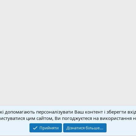
кі допомагають персоналізувати Ваш контент і зберегти вхід
Зворотній зв'язок
Умо
стуватися цим сайтом, Ви погоджуєтеся на використання на
© 2020-2026 FPVUA.ORG
Прийняти
Дізнатися більше....
Розроблено:
Magshifter