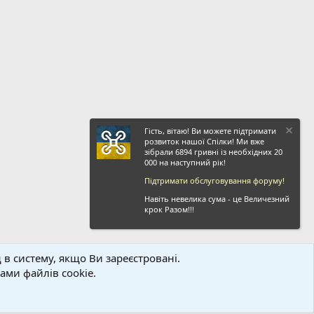
Гість, вітаю! Ви можете підтримати
розвиток нашої Спілки! Ми вже
зібрали 6894 гривні із необхідних 20
000 на наступний рік!
Підтримати обслуговування форуму!
Навіть невелика сума - це Величезний
крок Разом!!!
 в систему, якщо Ви зареєстровані.
ви і правила
Політика конфіденційності
Дoпoмoга
Головна
R
ми файлів cookie.
S
S