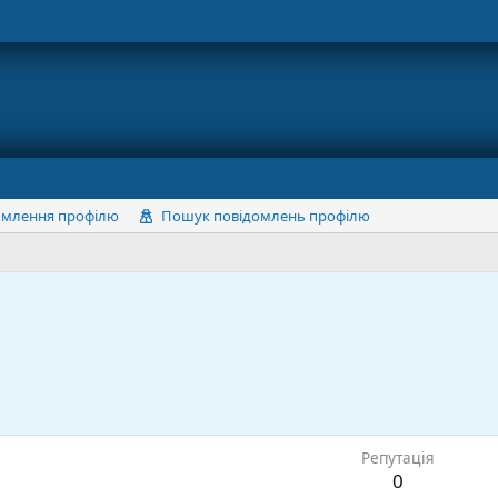
омлення профілю
Пошук повідомлень профілю
Репутація
0