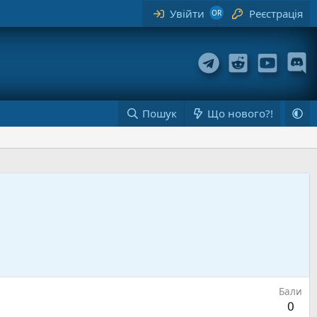
Увійти
Реєстрація
Пошук
Що нового?!
Бали
0