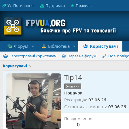
Усі Посилання!
Підтримка
Правила
Форум
Бібліотека
Користувачі
Зареєстровані користувачі
Зараз на форумі
Нові повід
Користувачі
Tip14
Учасник
Новачок
Реєстрація
03.06.26
Остання активність
03.06.26
Повідомлення
0