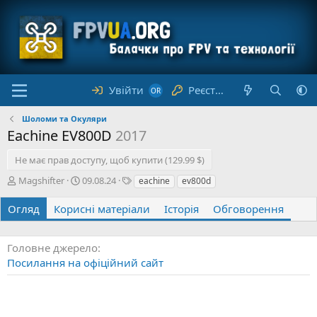
Увійти
Реєстрація
Шоломи та Окуляри
Eachine EV800D
2017
Не має прав доступу, щоб купити (129.99 $)
А
Д
Т
Magshifter
09.08.24
eachine
ev800d
в
а
е
т
т
г
Огляд
Корисні матеріали
Історія
Обговорення
о
а
и
р
с
т
Головне джерело
в
Посилання на офіційний сайт
о
р
е
н