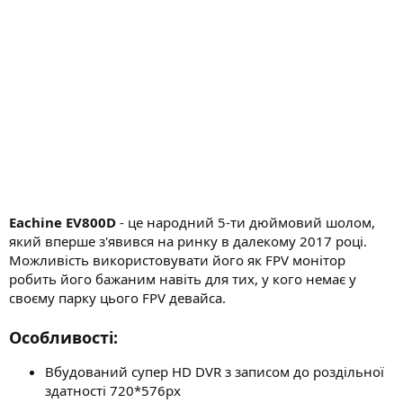
н
я
Eachine EV800D
- це народний 5-ти дюймовий шолом,
який вперше з'явився на ринку в далекому 2017 році.
Можливість використовувати його як FPV монітор
робить його бажаним навіть для тих, у кого немає у
своєму парку цього FPV девайса.
Особливості:
Вбудований супер HD DVR з записом до роздільної
здатності 720*576px