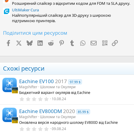
Розширений слайсер з відкритим кодом для FDM та SLA друку.
UltiMaker Cura
Найпопулярніший слайсер для 3D-друку з широкою
підтримкою принтерів.
Поділитися цим ресурсом
Facebook
X (Twitter)
Bluesky
LinkedIn
Reddit
Pinterest
Tumblr
WhatsApp
E-mail
QR Code
Посил
Схожі ресурси
Eachine EV100
2017
97.99 $
Magshifter
Шоломи та Окуляри
Бюджетний варіант окулярів від Eachine
0
10.08.24
.
0
Eachine EV800DM
2020
0
85.99 $
з
Magshifter
Шоломи та Окуляри
і
Оновлена версія народного шолому EV800D від Eachine
р
к
0
09.08.24
а
.