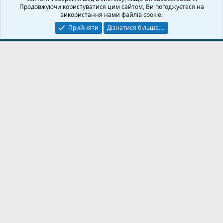
Дoпoмoга
Головна
R
Продовжуючи користуватися цим сайтом, Ви погоджуєтеся на
S
використання нами файлів cookie.
S
Прийняти
Дізнатися більше....
© 2020-2026 FPVUA.ORG
Розроблено:
Magshifter
Signup abuse detection and blocking
Addon provided by Homicide ©2026