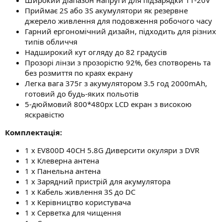
Приймає 2S або 3S акумулятори як резервне
джерело живлення для подовження робочого часу
Гарний ергономічний дизайн, підходить для різних
типів обличчя
Надширокий кут огляду до 82 градусів
Прозорі лінзи з прозорістю 92%, без спотворень та
без розмиття по краях екрану
Легка вага 375г з акумулятором 3.5 год 2000mAh,
готовий до будь-яких польотів
5-дюймовий 800*480px LCD екран з високою
яскравістю
Комплектація:
1 х EV800D 40CH 5.8G Диверсити окуляри з DVR
1 х Клеверна антена
1 х Панельна антена
1 х Зарядний пристрій для акумулятора
1 х Кабель живлення 3S до DC
1 х Керівництво користувача
1 х Серветка для чищення