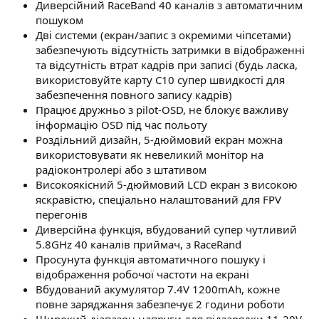
Диверсійний RaceBand 40 каналів з автоматичним
пошуком
Дві системи (екран/запис з окремими чіпсетами)
забезпечують відсутність затримки в відображенні
та відсутність втрат кадрів при записі (будь ласка,
використовуйте карту C10 супер швидкості для
забезпечення повного запису кадрів)
Працює дружньо з pilot-OSD, не блокує важливу
інформацію OSD під час польоту
Роздільний дизайн, 5-дюймовий екран можна
використовувати як невеликий монітор на
радіоконтролері або з штативом
Високоякісний 5-дюймовий LCD екран з високою
яскравістю, спеціально налаштований для FPV
перегонів
Диверсійна функція, вбудований супер чутливий
5.8GHz 40 каналів приймач, з RaceRand
Просунута функція автоматичного пошуку і
відображення робочої частоти на екрані
Вбудований акумулятор 7.4V 1200mAh, кожне
повне заряджання забезпечує 2 години роботи
Широкий діапазон напруги для підзарядки 11-20V