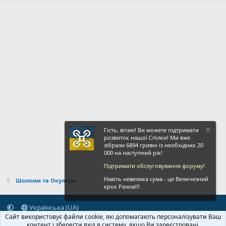
(
0
и
0
)
з
і
р
к
а
(
и
)
Гість, вітаю! Ви можете підтримати
розвиток нашої Спілки! Ми вже
зібрали 6894 гривні із необхідних 20
000 на наступний рік!
Підтримати обслуговування форуму!
Навіть невелика сума - це Величезний
Шоломи та Окуляри
крок Разом!!!
Українська (UA)
Сайт використовує файли cookie, які допомагають персоналізувати Ваш
Зворотній зв'язок
Умови і правила
Політика конфіденційності
контент і зберегти вхід в систему, якщо Ви зареєстровані.