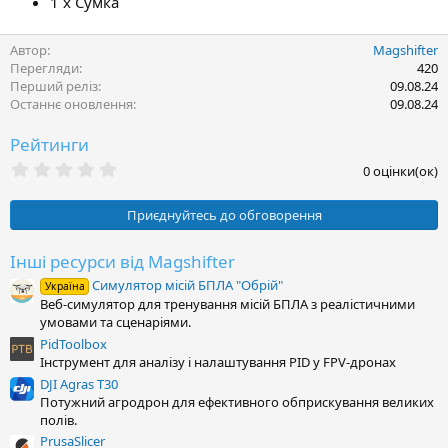
1 х Сумка
Автор
Magshifter
Перегляди
420
Перший реліз
09.08.24
Останнє оновлення
09.08.24
Рейтинги
0
0 оцінки(ок)
.
0
0
Приєднуйтесь до обговорення
з
і
р
Інші ресурси від Magshifter
к
Симулятор місій БПЛА "Обрій"
а
Україна
(
Веб-симулятор для тренування місій БПЛА з реалістичними
и
умовами та сценаріями.
)
PidToolbox
Інструмент для аналізу і налаштування PID у FPV-дронах
DJI Agras T30
Потужний агродрон для ефективного обприскування великих
полів.
PrusaSlicer