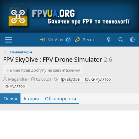
Увійти
Реєстрація
Симулятори
FPV SkyDive : FPV Drone Simulator
2.6
Не має прав доступу на завантаження
А
Д
Т
Magshifter
03.08.24
fpv skydive
fpv симулятор
в
а
е
симулятор
т
т
г
о
а
и
Огляд
Історія
Обговорення
р
с
т
в
о
р
е
н