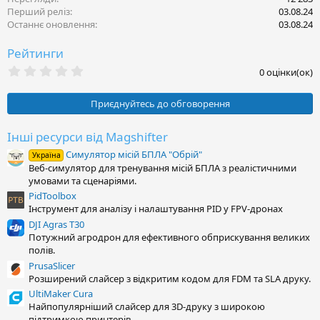
Перший реліз
03.08.24
Останнє оновлення
03.08.24
Рейтинги
0
0 оцінки(ок)
.
0
0
Приєднуйтесь до обговорення
з
і
р
Інші ресурси від Magshifter
к
Симулятор місій БПЛА "Обрій"
а
Україна
(
Веб-симулятор для тренування місій БПЛА з реалістичними
и
умовами та сценаріями.
)
PidToolbox
Інструмент для аналізу і налаштування PID у FPV-дронах
DJI Agras T30
Потужний агродрон для ефективного обприскування великих
полів.
PrusaSlicer
Розширений слайсер з відкритим кодом для FDM та SLA друку.
UltiMaker Cura
Найпопулярніший слайсер для 3D-друку з широкою
підтримкою принтерів.