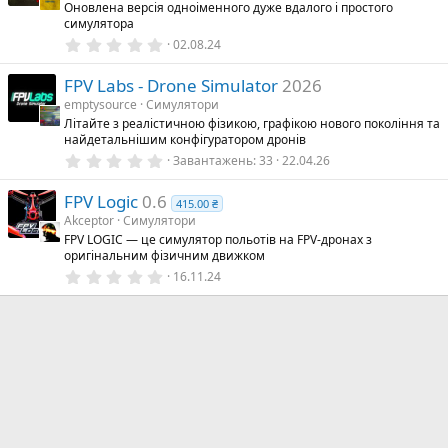
Оновлена версія одноіменного дуже вдалого і простого
р
симулятора
к
а
0
02.08.24
(
.
и
0
)
FPV Labs - Drone Simulator
2026
0
з
emptysource
Симулятори
і
Літайте з реалістичною фізикою, графікою нового покоління та
р
найдетальнішим конфігуратором дронів
к
а
0
Завантажень
33
22.04.26
(
.
и
0
)
FPV Logic
0.6
0
415.00 ₴
з
Akceptor
Симулятори
і
FPV LOGIC — це симулятор польотів на FPV-дронах з
р
оригінальним фізичним движком
к
а
0
16.11.24
(
.
и
0
)
0
з
і
р
к
а
(
и
)