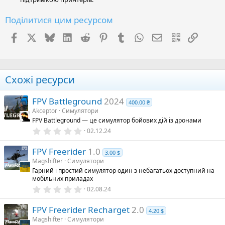
Поділитися цим ресурсом
Facebook
X (Twitter)
Bluesky
LinkedIn
Reddit
Pinterest
Tumblr
WhatsApp
E-mail
QR Code
Посил
Схожі ресурси
FPV Battleground
2024
400.00 ₴
Akceptor
Симулятори
FPV Battleground — це симулятор бойових дій із дронами
0
02.12.24
.
0
FPV Freerider
1.0
0
3.00 $
з
Magshifter
Симулятори
і
Гарний і простий симулятор один з небагатьох доступний на
р
мобільних приладах
к
а
0
02.08.24
(
.
и
0
)
FPV Freerider Recharget
2.0
0
4.20 $
з
Magshifter
Симулятори
і