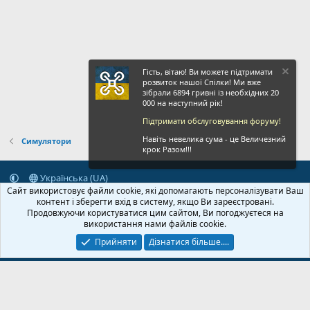
Гість, вітаю! Ви можете підтримати
розвиток нашої Спілки! Ми вже
зібрали 6894 гривні із необхідних 20
000 на наступний рік!
Підтримати обслуговування форуму!
Навіть невелика сума - це Величезний
Симулятори
крок Разом!!!
Українська (UA)
Сайт використовує файли cookie, які допомагають персоналізувати Ваш
Зворотній зв'язок
Умови і правила
Політика конфіденційності
контент і зберегти вхід в систему, якщо Ви зареєстровані.
Дoпoмoга
Головна
R
Продовжуючи користуватися цим сайтом, Ви погоджуєтеся на
S
використання нами файлів cookie.
S
Прийняти
Дізнатися більше....
© 2020-2026 FPVUA.ORG
Розроблено:
Magshifter