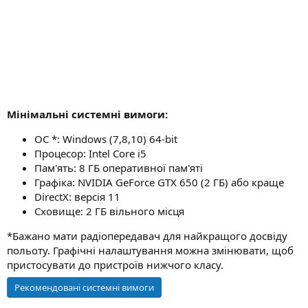
н
я
Мінімальні системні вимоги:
ОС *: Windows (7,8,10) 64-bit
Процесор: Intel Core i5
Пам'ять: 8 ГБ оперативної пам'яті
Графіка: NVIDIA GeForce GTX 650 (2 ГБ) або краще
DirectX: версія 11
Сховище: 2 ГБ вільного місця
*Бажано мати радіопередавач для найкращого досвіду
польоту. Графічні налаштування можна змінювати, щоб
пристосувати до пристроїв нижчого класу.
Рекомендовані системні вимоги