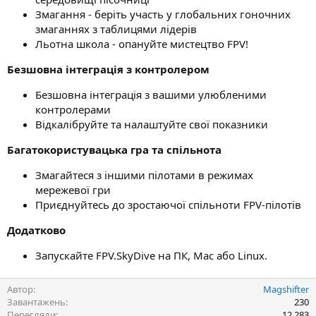
Змагання - беріть участь у глобальних гоночних
змаганнях з таблицями лідерів
Льотна школа - опануйте мистецтво FPV!
Безшовна інтеграція з контролером
Безшовна інтеграція з вашими улюбленими
контролерами
Відкалібруйте та налаштуйте свої показники
Багатокористувацька гра та спільнота
Змагайтеся з іншими пілотами в режимах
мережевої гри
Приєднуйтесь до зростаючої спільноти FPV-пілотів
Додатково
Запускайте FPV.SkyDive на ПК, Mac або Linux.
Автор
Magshifter
Завантажень
230
Перегляди
12 283