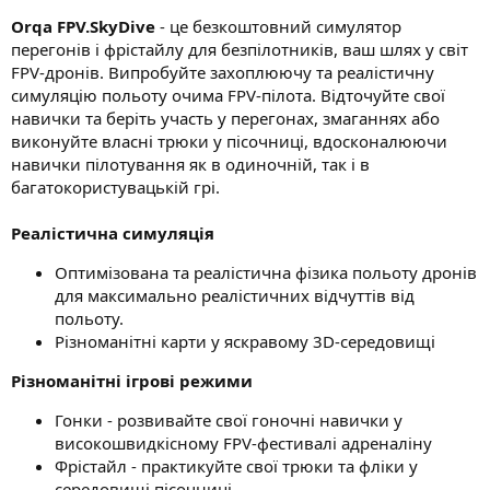
Orqa FPV.SkyDive
- це безкоштовний симулятор
перегонів і фрістайлу для безпілотників, ваш шлях у світ
FPV-дронів. Випробуйте захоплюючу та реалістичну
симуляцію польоту очима FPV-пілота. Відточуйте свої
навички та беріть участь у перегонах, змаганнях або
виконуйте власні трюки у пісочниці, вдосконалюючи
навички пілотування як в одиночній, так і в
багатокористувацькій грі.
Реалістична симуляція
Оптимізована та реалістична фізика польоту дронів
для максимально реалістичних відчуттів від
польоту.
Різноманітні карти у яскравому 3D-середовищі
Різноманітні ігрові режими
Гонки - розвивайте свої гоночні навички у
високошвидкісному FPV-фестивалі адреналіну
Фрістайл - практикуйте свої трюки та фліки у
середовищі пісочниці