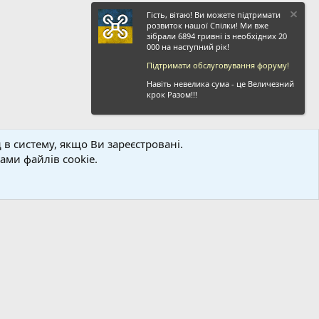
Гість, вітаю! Ви можете підтримати
розвиток нашої Спілки! Ми вже
зібрали 6894 гривні із необхідних 20
000 на наступний рік!
Підтримати обслуговування форуму!
Навіть невелика сума - це Величезний
крок Разом!!!
 в систему, якщо Ви зареєстровані.
ви і правила
Політика конфіденційності
Дoпoмoга
Головна
R
ми файлів cookie.
S
S