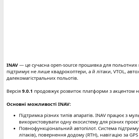
е
н
н
я
INAV
— це сучасна open-source прошивка для польотних к
підтримує не лише квадрокоптери, а й літаки, VTOL, авт
далекомагістральних польотів.
Версія
9.0.1
продовжує розвиток платформи з акцентом на с
Основні можливості INAV:
Підтримка різних типів апаратів. INAV працює з м
використовувати одну екосистему для різних проєкт
Повнофункціональний автопілот. Система підтримує
літаків), повернення додому (RTH), навігацію за GPS