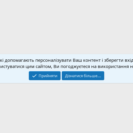
кі допомагають персоналізувати Ваш контент і зберегти вхід
Зворотній зв'язок
Умо
стуватися цим сайтом, Ви погоджуєтеся на використання на
© 2020-2026 FPVUA.ORG
Прийняти
Дізнатися більше....
Розроблено:
Magshifter