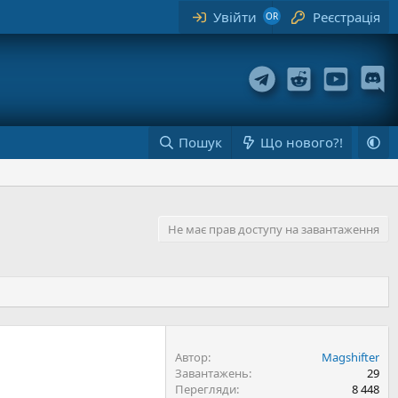
Увійти
Реєстрація
Пошук
Що нового?!
Не має прав доступу на завантаження
Автор
Magshifter
Завантажень
29
Перегляди
8 448