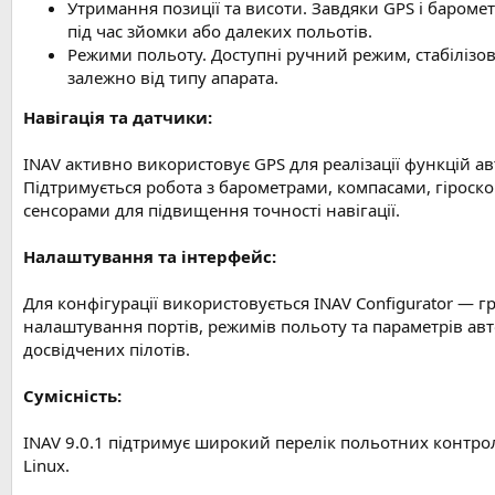
Утримання позиції та висоти. Завдяки GPS і баромет
під час зйомки або далеких польотів.
Режими польоту. Доступні ручний режим, стабілізова
залежно від типу апарата.
Навігація та датчики:
INAV активно використовує GPS для реалізації функцій ав
Підтримується робота з барометрами, компасами, гіроск
сенсорами для підвищення точності навігації.
Налаштування та інтерфейс:
Для конфігурації використовується INAV Configurator — 
налаштування портів, режимів польоту та параметрів автоп
досвідчених пілотів.
Сумісність:
INAV 9.0.1 підтримує широкий перелік польотних контроле
Linux.