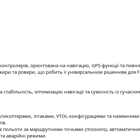
онтролерів, орієнтована на навігацію, GPS-функції та повн
ожири та ровери, що робить її універсальним рішенням для F
табільність, оптимізацію навігації та сумісність із сучасн
ультикоптерами, літаками, VTOL-конфігураціями та наземни
ів.
 польоти за маршрутними точками (missions), автоматичний 
 та аварійні режими.