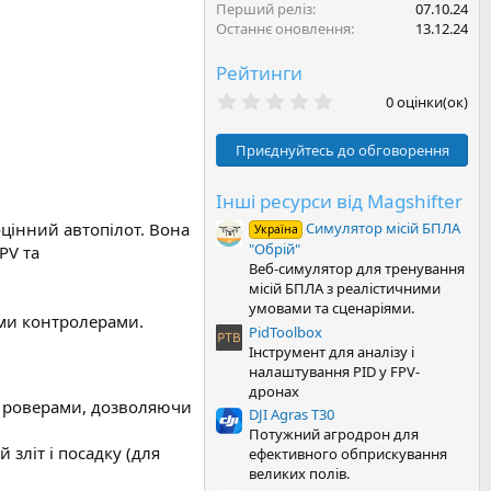
Перший реліз
07.10.24
Останнє оновлення
13.12.24
Рейтинги
0
0 оцінки(ок)
.
0
0
Приєднуйтесь до обговорення
з
і
р
Інші ресурси від Magshifter
к
оцінний автопілот. Вона
Симулятор місій БПЛА
а
Україна
(
"Обрій"
PV та
и
Веб-симулятор для тренування
)
місій БПЛА з реалістичними
умовами та сценаріями.
ими контролерами.
PidToolbox
Інструмент для аналізу і
налаштування PID у FPV-
дронах
ми роверами, дозволяючи
DJI Agras T30
Потужний агродрон для
зліт і посадку (для
ефективного обприскування
великих полів.