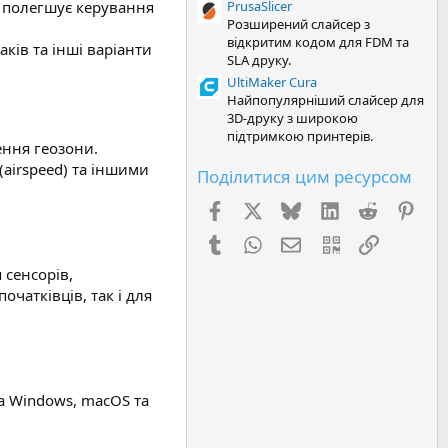
но полегшує керування
PrusaSlicer
Розширений слайсер з
відкритим кодом для FDM та
ків та інші варіанти
SLA друку.
UltiMaker Cura
Найпопулярніший слайсер для
3D-друку з широкою
підтримкою принтерів.
ення геозони.
airspeed) та іншими
Поділитися цим ресурсом
Facebook
X (Twitter)
Bluesky
LinkedIn
Reddit
Pint
Tumblr
WhatsApp
E-mail
QR Code
Посилан
 сенсорів,
очатківців, так і для
на Windows, macOS та