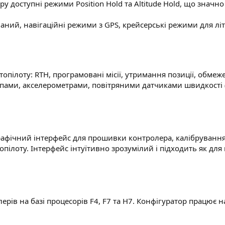
ру доступні режими Position Hold та Altitude Hold, що знач
ний, навігаційні режими з GPS, крейсерські режими для літа
топілоту: RTH, програмовані місії, утримання позиції, обмеж
опами, акселерометрами, повітряними датчиками швидкості (
графічний інтерфейс для прошивки контролера, калібрування
ілоту. Інтерфейс інтуїтивно зрозумілий і підходить як для п
рів на базі процесорів F4, F7 та H7. Конфігуратор працює 