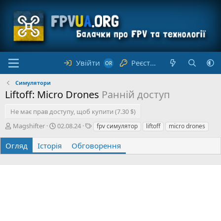
Увійти
Реєстрація
Симулятори
Liftoff: Micro Drones
Ранній доступ
Не має прав доступу, щоб купити (7.30 $)
А
Д
Т
Magshifter
02.08.24
fpv симулятор
liftoff
micro drones
в
а
е
т
т
г
Огляд
Історія
Обговорення
о
а
и
р
с
т
в
о
р
е
н