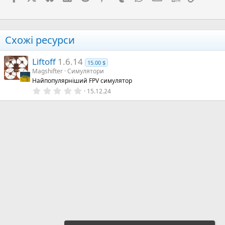
Схожі ресурси
Liftoff
1.6.14
15.00 $
Magshifter
Симулятори
Найпопулярніший FPV симулятор
0
15.12.24
.
0
0
з
і
р
к
а
(
и
)