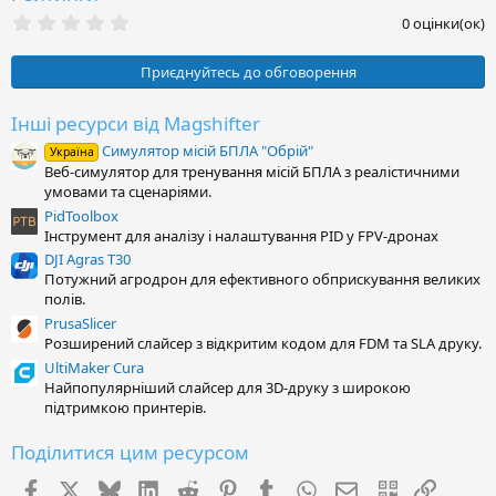
0
0 оцінки(ок)
.
0
0
Приєднуйтесь до обговорення
з
і
р
Інші ресурси від Magshifter
к
Симулятор місій БПЛА "Обрій"
а
Україна
(
Веб-симулятор для тренування місій БПЛА з реалістичними
и
умовами та сценаріями.
)
PidToolbox
Інструмент для аналізу і налаштування PID у FPV-дронах
DJI Agras T30
Потужний агродрон для ефективного обприскування великих
полів.
PrusaSlicer
Розширений слайсер з відкритим кодом для FDM та SLA друку.
UltiMaker Cura
Найпопулярніший слайсер для 3D-друку з широкою
підтримкою принтерів.
Поділитися цим ресурсом
Facebook
X (Twitter)
Bluesky
LinkedIn
Reddit
Pinterest
Tumblr
WhatsApp
E-mail
QR Code
Посил