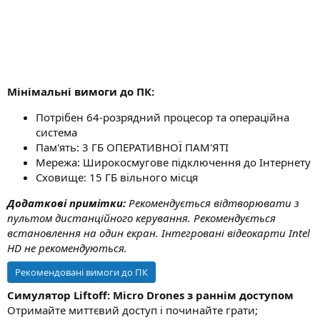
н
я
Мінімальні вимоги до ПК:
Потрібен 64-розрядний процесор та операційна
система
Пам'ять: 3 ГБ ОПЕРАТИВНОЇ ПАМ'ЯТІ
Мережа: Широкосмугове підключення до Інтернету
Сховище: 15 ГБ вільного місця
Додаткові примітки:
Рекомендується відтворювати з
пультом дистанційного керування. Рекомендується
встановлення на один екран. Інтегровані відеокарти Intel
HD не рекомендуються.
Рекомендовані вимоги до ПК
Симулятор Liftoff: Micro Drones з раннім доступом
Отримайте миттєвий доступ і починайте грати;