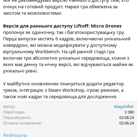
Ми не рекомендуємо версію Раннього доступу тим, хто
очікує на готовий продукт. Наразі гра обмежена за
змістом та можливостями.
Версія для раннього доступу Liftoff: Micro Drones
пропонує як одиночну, так і багатокористувацьку гру.
Перші випуски містять 6 кадрів, включаючи унікальний
ховердрон, які можна модифікувати у доступному
віртуальному Workbench. На цій ранній стадії гра
включає три абсолютно унікальні середовища, кожне з
яких має денну та нічну версії, які відчуваються майже як
унікальні рівні.
У майбутніх оновленнях планується додати редактор
треків, інтеграцію з Steam Workshop, ігрові режими, а
також нові кадри та середовища для дослідження.
Автор
Magshifter
Перегляди
3 380
Перший реліз
02.08.24
Останнє оновлення
02.08.24
Рейтинги