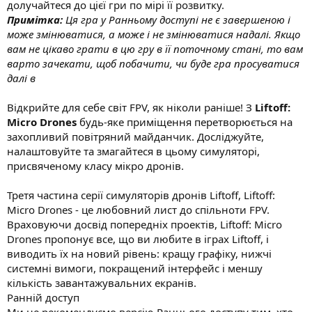
долучайтеся до цієї гри по мірі її розвитку.
Примітка:
Ця гра у Ранньому доступі не є завершеною і
може змінюватися, а може і не змінюватися надалі. Якщо
вам не цікаво грати в цю гру в її поточному стані, то вам
варто зачекати, щоб побачити, чи буде гра просуватися
далі в
Відкрийте для себе світ FPV, як ніколи раніше! З
Liftoff:
Micro Drones
будь-яке приміщення перетворюється на
захопливий повітряний майданчик. Досліджуйте,
налаштовуйте та змагайтеся в цьому симуляторі,
присвяченому класу мікро дронів.
Третя частина серії симуляторів дронів Liftoff, Liftoff:
Micro Drones - це любовний лист до спільноти FPV.
Враховуючи досвід попередніх проектів, Liftoff: Micro
Drones пропонує все, що ви любите в іграх Liftoff, і
виводить їх на новий рівень: кращу графіку, нижчі
системні вимоги, покращений інтерфейс і меншу
кількість завантажувальних екранів.
Ранній доступ