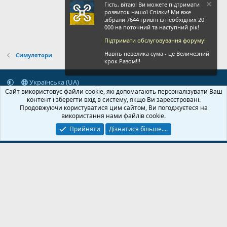
Гість, вітаю! Ви можете підтримати
розвиток нашої Спілки! Ми вже
зібрали 7644 гривні із необхідних 20
000 на поточний та наступний рік!
Підтримати обслуговування форуму!
Навіть невелика сума - це Величезний
Симулятори
крок Разом!!!
Українська (UA)
Сайт використовує файли cookie, які допомагають персоналізувати Ваш
Зворотній зв'язок
Умови і правила
Політика конфіденційності
контент і зберегти вхід в систему, якщо Ви зареєстровані.
Дoпoмoга
Головна
R
Продовжуючи користуватися цим сайтом, Ви погоджуєтеся на
S
використання нами файлів cookie.
S
Прийняти
Дізнатися більше....
© 2020-2026 FPVUA.ORG
Розроблено:
Magshifter