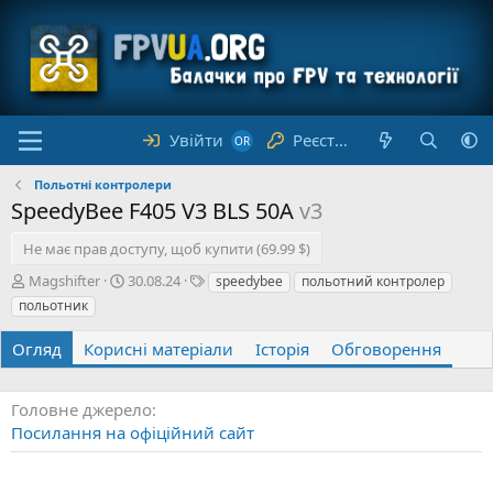
Увійти
Реєстрація
Польотні контролери
SpeedyBee F405 V3 BLS 50A
v3
Не має прав доступу, щоб купити (69.99 $)
А
Д
Т
Magshifter
30.08.24
speedybee
польотний контролер
в
а
е
польотник
т
т
г
о
а
и
Огляд
Корисні матеріали
Історія
Обговорення
р
с
т
в
Головне джерело
о
Посилання на офіційний сайт
р
е
н