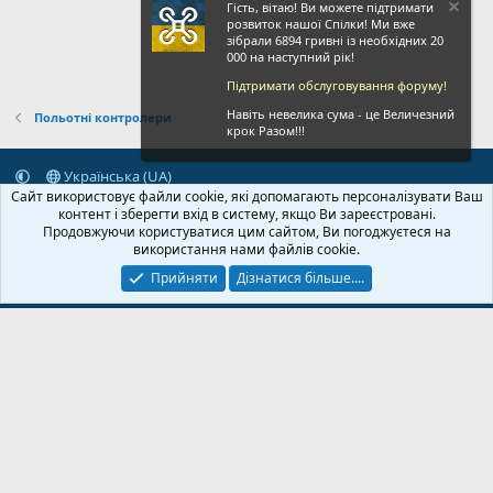
Гість, вітаю! Ви можете підтримати
розвиток нашої Спілки! Ми вже
зібрали 6894 гривні із необхідних 20
000 на наступний рік!
Підтримати обслуговування форуму!
Навіть невелика сума - це Величезний
Польотні контролери
крок Разом!!!
Українська (UA)
Сайт використовує файли cookie, які допомагають персоналізувати Ваш
Зворотній зв'язок
Умови і правила
Політика конфіденційності
контент і зберегти вхід в систему, якщо Ви зареєстровані.
Дoпoмoга
Головна
R
Продовжуючи користуватися цим сайтом, Ви погоджуєтеся на
S
використання нами файлів cookie.
S
Прийняти
Дізнатися більше....
© 2020-2026 FPVUA.ORG
Розроблено:
Magshifter