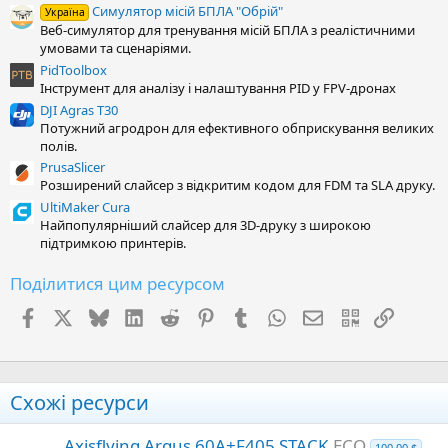
Симулятор місій БПЛА "Обрій"
а
Україна
(
Веб-симулятор для тренування місій БПЛА з реалістичними
и
умовами та сценаріями.
)
PidToolbox
Інструмент для аналізу і налаштування PID у FPV-дронах
DJI Agras T30
Потужний агродрон для ефективного обприскування великих
полів.
PrusaSlicer
Розширений слайсер з відкритим кодом для FDM та SLA друку.
UltiMaker Cura
Найпопулярніший слайсер для 3D-друку з широкою
підтримкою принтерів.
Поділитися цим ресурсом
Facebook
X (Twitter)
Bluesky
LinkedIn
Reddit
Pinterest
Tumblr
WhatsApp
E-mail
QR Code
Посил
Схожі ресурси
Axisflying Argus 60A+F405 STACK
ECO
100.00 $