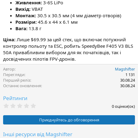
Живлення:
3-6S LiPo
Вихід:
VBAT
Монтаж:
30.5 x 30.5 мм (4 мм діаметр отворів)
Розміри:
45.6 x 44 x 6.1 мм
Вага:
13.8 г
Ціна:
Лише $69.99 за цей стек, що включає потужний
контролер польоту та ESC, робить SpeedyBee F405 V3 BLS
50A привабливим вибором для як початківців, так і
досвідчених пілотів FPV-дронів.
Автор
Magshifter
Перегляди
1 131
Перший реліз
30.08.24
Останнє оновлення
30.08.24
Рейтинги
0
0 оцінки(ок)
.
0
0
Приєднуйтесь до обговорення
з
і
р
Інші ресурси від Magshifter
к