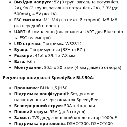
Вихідна напруга:
5V (9 груп, загальна потужність
2A), 9V (2 групи, загальна потужність 2A), 3.3V (до
500mA), 4.5V (до 1A)
ESC сигнали:
M1-M4 (на нижній стороні), M5-M8
(на передній стороні)
UART:
6 комплектів (включаючи UART для Bluetooth
та ESC телеметрії)
LED стрічки:
Підтримка WS2812
Бузер:
Підтримується (BZ+ та BZ-)
Розміри:
41.6 x 39.4 x 7.8 мм
Вага:
9.6 г
Монтування:
30.5 x 30.5 мм (4 мм діаметр отворів)
Регулятор швидкості SpeedyBee BLS 50A:
Прошивка:
BLHeli_S JH50
Підтримка конфігурації:
Бездротове
налаштування через додаток SpeedyBee
Безперервний струм:
50A x 4 канали
Піковий струм:
55A (до 5 секунд)
Захист:
TVS діод, зовнішній конденсатор 1000uF
Підтримка протоколів:
DSHOT300, DSHOT600