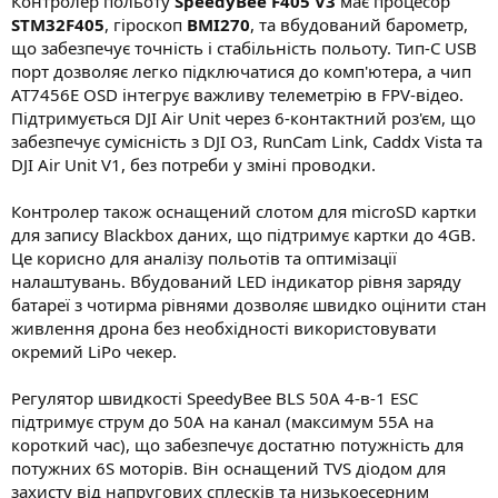
Контролер польоту
SpeedyBee F405 V3
має процесор
STM32F405
, гіроскоп
BMI270
, та вбудований барометр,
що забезпечує точність і стабільність польоту. Тип-C USB
порт дозволяє легко підключатися до комп'ютера, а чип
AT7456E OSD інтегрує важливу телеметрію в FPV-відео.
Підтримується DJI Air Unit через 6-контактний роз'єм, що
забезпечує сумісність з DJI O3, RunCam Link, Caddx Vista та
DJI Air Unit V1, без потреби у зміні проводки.
Контролер також оснащений слотом для microSD картки
для запису Blackbox даних, що підтримує картки до 4GB.
Це корисно для аналізу польотів та оптимізації
налаштувань. Вбудований LED індикатор рівня заряду
батареї з чотирма рівнями дозволяє швидко оцінити стан
живлення дрона без необхідності використовувати
окремий LiPo чекер.
Регулятор швидкості SpeedyBee BLS 50A 4-в-1 ESC
підтримує струм до 50A на канал (максимум 55A на
короткий час), що забезпечує достатню потужність для
потужних 6S моторів. Він оснащений TVS діодом для
захисту від напругових сплесків та низькоесерним