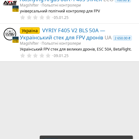
Magshifter
Польотні контролери
універсальний політний контролер для FPV
0
05.01.25
.
0
VYRIY F405 V2 BLS 50A —
0
Україна
з
Український стек для FPV дронів
UA
2 650.00 ₴
і
р
Magshifter
Польотні контролери
к
Український FPV стек для великих дронів, ESC 50A, BetaFlight.
а
0
09.01.25
(
.
и
0
)
0
з
і
р
к
а
(
и
)