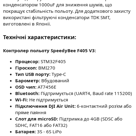
конденсатором 1000uF для зниження шумів, що
покращує стабільність польоту. Для додаткового захисту
використані фільтруючі конденсатори TDK SMT,
виготовлені в Японії.
Технічні характеристики:
Контролер польоту SpeedyBee F405 V3:
Процесор:
STM32F405
Гіроскоп:
BMI270
Тип USB порту:
Type-C
Барометр:
Вбудований
OSD чип:
AT7456E
Bluetooth:
Підтримується (UART4, Baud rate 115200)
Wi-Fi:
Не підтримується
Підключення DJI Air Unit:
6-контактний роз'єм або
пряме паяння
Слот для microSD:
Підтримка до 4GB (SDSC або
SDHC, FAT16 або FAT32)
Батарея:
3S - 6S LiPo