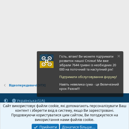
Гість, вітаю! Ви можете підтримати
розвиток нашої Спілки! Ми вже
зібрали 7644 гривні із необхідних 20
000 на поточний та наступний рік!
Підтримати обслуговування форуму!
Навіть невелика сума - це Величезний
Відеопередавачі [VTX]
крок Разом!!!
Українська (UA)
Сайт використовує файли cookie, які допомагають персоналізувати Ваш
Зворотній зв'язок
Умови і правила
Політика конфіденційності
контент і зберегти вхід в систему, якщо Ви зареєстровані.
Дoпoмoга
Головна
R
Продовжуючи користуватися цим сайтом, Ви погоджуєтеся на
S
використання нами файлів cookie.
S
Прийняти
Дізнатися більше....
© 2020-2026 FPVUA.ORG
Розроблено:
Magshifter