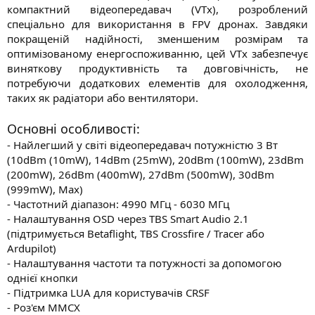
компактний відеопередавач (VTx), розроблений
спеціально для використання в FPV дронах. Завдяки
покращеній надійності, зменшеним розмірам та
оптимізованому енергоспоживанню, цей VTx забезпечує
виняткову продуктивність та довговічність, не
потребуючи додаткових елементів для охолодження,
таких як радіатори або вентилятори.​
Основні особливості:
- Найлегший у світі відеопередавач потужністю 3 Вт
(10dBm (10mW), 14dBm (25mW), 20dBm (100mW), 23dBm
(200mW), 26dBm (400mW), 27dBm (500mW), 30dBm
(999mW), Max)
- Частотний діапазон: 4990 МГц - 6030 МГц
- Налаштування OSD через TBS Smart Audio 2.1
(підтримується Betaflight, TBS Crossfire / Tracer або
Ardupilot)
- Налаштування частоти та потужності за допомогою
однієї кнопки
- Підтримка LUA для користувачів CRSF
- Роз'єм MMCX