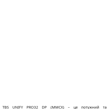
н
я
TBS UNIFY PRO32 DP (MMCX) – це потужний та