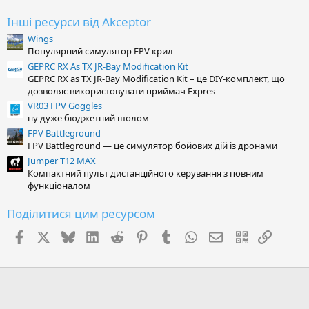
і
р
Інші ресурси від Akceptor
к
Wings
а
(
Популярний симулятор FPV крил
и
GEPRC RX As TX JR-Bay Modification Kit
)
GEPRC RX as TX JR-Bay Modification Kit – це DIY-комплект, що
дозволяє використовувати приймач Expres
VR03 FPV Goggles
ну дуже бюджетний шолом
FPV Battleground
FPV Battleground — це симулятор бойових дій із дронами
Jumper T12 MAX
Компактний пульт дистанційного керування з повним
функціоналом
Поділитися цим ресурсом
Facebook
X (Twitter)
Bluesky
LinkedIn
Reddit
Pinterest
Tumblr
WhatsApp
E-mail
QR Code
Посил