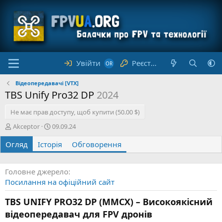
Увійти
Реєстрація
Відеопередавачі [VTX]
TBS Unify Pro32 DP
2024
Не має прав доступу, щоб купити (50.00 $)
А
Д
Akceptor
09.09.24
в
а
Огляд
т
Історія
т
Обговорення
о
а
р
с
т
Головне джерело
в
Посилання на офіційний сайт
о
р
TBS UNIFY PRO32 DP (MMCX) – Високоякісний
е
відеопередавач для FPV дронів
н