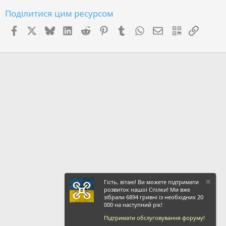
Поділитися цим ресурсом
Facebook
X (Twitter)
Bluesky
LinkedIn
Reddit
Pinterest
Tumblr
WhatsApp
E-mail
QR Code
Посил
Гість, вітаю! Ви можете підтримати
розвиток нашої Спілки! Ми вже
зібрали 6894 гривні із необхідних 20
000 на наступний рік!
Підтримати обслуговування форуму!