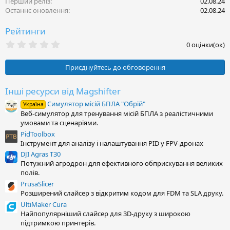
Перший реліз
02.08.24
і
Останнє оновлення
02.08.24
ї
:
Рейтинги
0
0 оцінки(ок)
.
0
0
Приєднуйтесь до обговорення
з
і
р
Інші ресурси від Magshifter
к
Симулятор місій БПЛА "Обрій"
а
Україна
(
Веб-симулятор для тренування місій БПЛА з реалістичними
и
умовами та сценаріями.
)
PidToolbox
Інструмент для аналізу і налаштування PID у FPV-дронах
DJI Agras T30
Потужний агродрон для ефективного обприскування великих
полів.
PrusaSlicer
Розширений слайсер з відкритим кодом для FDM та SLA друку.
UltiMaker Cura
Найпопулярніший слайсер для 3D-друку з широкою
підтримкою принтерів.