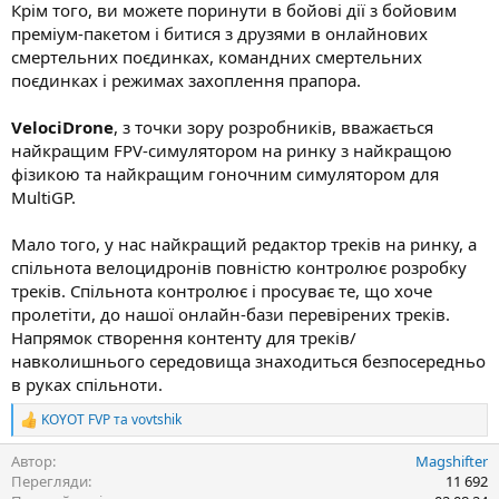
Крім того, ви можете поринути в бойові дії з бойовим
преміум-пакетом і битися з друзями в онлайнових
смертельних поєдинках, командних смертельних
поєдинках і режимах захоплення прапора.
VelociDrone
, з точки зору розробників, вважається
найкращим FPV-симулятором на ринку з найкращою
фізикою та найкращим гоночним симулятором для
MultiGP.
Мало того, у нас найкращий редактор треків на ринку, а
спільнота велоцидронів повністю контролює розробку
треків. Спільнота контролює і просуває те, що хоче
пролетіти, до нашої онлайн-бази перевірених треків.
Напрямок створення контенту для треків/
навколишнього середовища знаходиться безпосередньо
в руках спільноти.
KOYOT FVP
та
vovtshik
Р
е
Автор
Magshifter
а
к
Перегляди
11 692
ц