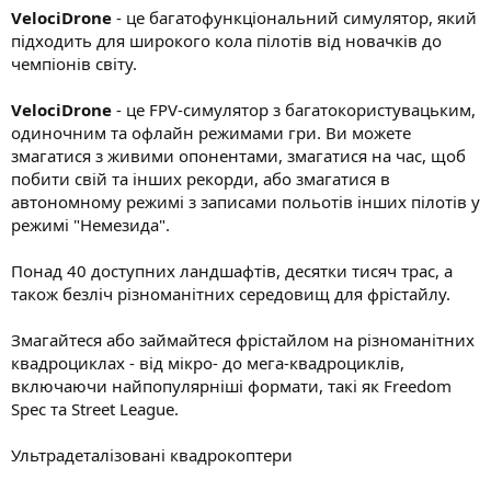
VelociDrone
- це багатофункціональний симулятор, який
підходить для широкого кола пілотів від новачків до
чемпіонів світу.
VelociDrone
- це FPV-симулятор з багатокористувацьким,
одиночним та офлайн режимами гри. Ви можете
змагатися з живими опонентами, змагатися на час, щоб
побити свій та інших рекорди, або змагатися в
автономному режимі з записами польотів інших пілотів у
режимі "Немезида".
Понад 40 доступних ландшафтів, десятки тисяч трас, а
також безліч різноманітних середовищ для фрістайлу.
Змагайтеся або займайтеся фрістайлом на різноманітних
квадроциклах - від мікро- до мега-квадроциклів,
включаючи найпопулярніші формати, такі як Freedom
Spec та Street League.
Ультрадеталізовані квадрокоптери