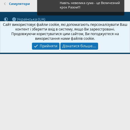
Навіть невелика сума - це Величезний
Симулятори
крок Разом!!!
Українська (UA)
Сайт використовує файли cookie, які допомагають персоналізувати Ваш
Зворотній зв'язок
Умови і правила
Політика конфіденційності
контент і зберегти вхід в систему, якщо Ви зареєстровані.
Дoпoмoга
Головна
R
Продовжуючи користуватися цим сайтом, Ви погоджуєтеся на
S
використання нами файлів cookie.
S
Прийняти
Дізнатися більше....
© 2020-2026 FPVUA.ORG
Розроблено:
Magshifter