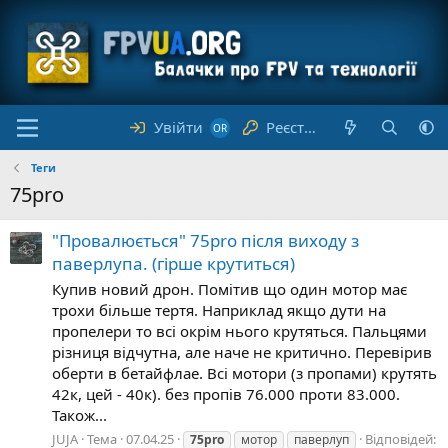
Увійти
Реєстрація
Теги
75pro
"Провалюється" 75pro після виходу з
паверлупа. (гірше крутиться)
Купив новий дрон. Помітив що один мотор має
трохи більше тертя. Наприклад якщо дути на
пропелери то всі окрім нього крутяться. Пальцями
різниця відчутна, але наче не критично. Перевірив
оберти в бетайфлае. Всі мотори (з пропами) крутять
42к, цей - 40к). без пропів 76.000 проти 83.000.
Також...
JUJA
Тема
07.04.25
Відповідей:
75pro
мотор
паверлуп