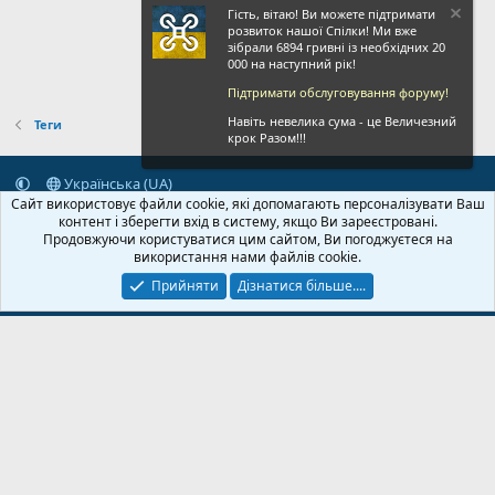
Гість, вітаю! Ви можете підтримати
розвиток нашої Спілки! Ми вже
зібрали 6894 гривні із необхідних 20
000 на наступний рік!
Підтримати обслуговування форуму!
Навіть невелика сума - це Величезний
Теги
крок Разом!!!
Українська (UA)
Сайт використовує файли cookie, які допомагають персоналізувати Ваш
Зворотній зв'язок
Умови і правила
Політика конфіденційності
контент і зберегти вхід в систему, якщо Ви зареєстровані.
Дoпoмoга
Головна
R
Продовжуючи користуватися цим сайтом, Ви погоджуєтеся на
S
використання нами файлів cookie.
S
Прийняти
Дізнатися більше....
© 2020-2026 FPVUA.ORG
Розроблено:
Magshifter