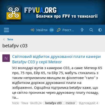
Увійти
Реєстрація
Теги
betafpv c03
Світловий відбиток друкованої плати камери
N
Betafpv C03 у серії Meteor
Усі володарі вупів з камерою С03, а саме: Метеор 65
про, 75 про, Ейр 65, та Ейр 75, мабуть стикались з
таким неприємним явищем як фіолетове "гало" з
відбитком доріжок друкованої плати на
зображенні. Офіційна підтримка betafpv каже, що
це світло проникає через друковану плату позаду,
та...
Nicki
Тема
04.09.24
Відповідей: 4
betafpv
c03
meteor