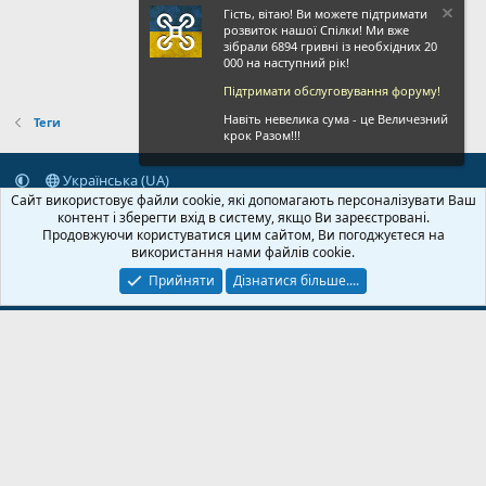
Гість, вітаю! Ви можете підтримати
розвиток нашої Спілки! Ми вже
зібрали 6894 гривні із необхідних 20
000 на наступний рік!
Підтримати обслуговування форуму!
Навіть невелика сума - це Величезний
Теги
крок Разом!!!
Українська (UA)
Сайт використовує файли cookie, які допомагають персоналізувати Ваш
Зворотній зв'язок
Умови і правила
Політика конфіденційності
контент і зберегти вхід в систему, якщо Ви зареєстровані.
Дoпoмoга
Головна
R
Продовжуючи користуватися цим сайтом, Ви погоджуєтеся на
S
використання нами файлів cookie.
S
Прийняти
Дізнатися більше....
© 2020-2026 FPVUA.ORG
Розроблено:
Magshifter