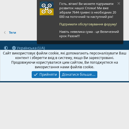
Гість, вітаю! Ви можете підтримати
розвиток нашої Спілки! Ми вже
зібрали 7644 гривні із необхідних 20
000 на поточний та наступний рік!
Підтримати обслуговування форуму!
Навіть невелика сума - це Величезний
Теги
крок Разом!!!
Українська (UA)
Сайт використовує файли cookie, які допомагають персоналізувати Ваш
Зворотній зв'язок
Умови і правила
Політика конфіденційності
контент і зберегти вхід в систему, якщо Ви зареєстровані.
Дoпoмoга
Головна
R
Продовжуючи користуватися цим сайтом, Ви погоджуєтеся на
S
використання нами файлів cookie.
S
Прийняти
Дізнатися більше....
© 2020-2026 FPVUA.ORG
Розроблено:
Magshifter