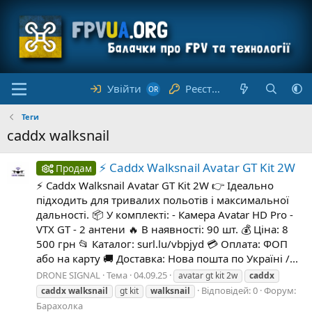
Увійти
Реєстрація
Теги
caddx walksnail
⚡️ Caddx Walksnail Avatar GT Kit 2W
Продам
⚡️ Caddx Walksnail Avatar GT Kit 2W 👉 Ідеально
підходить для тривалих польотів і максимальної
дальності. 📦 У комплекті: - Камера Avatar HD Pro -
VTX GT - 2 антени 🔥 В наявності: 90 шт. 💰 Ціна: 8
500 грн 📂 Каталог: surl.lu/vbpjyd 💳 Оплата: ФОП
або на карту 🚚 Доставка: Нова пошта по Україні /...
DRONE SIGNAL
Тема
04.09.25
avatar gt kit 2w
caddx
Відповідей: 0
Форум:
caddx
walksnail
gt kit
walksnail
Барахолка