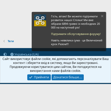
Гість, вітаю! Ви можете підтримати
розвиток нашої Спілки! Ми вже
зібрали 6894 гривні із необхідних 20
000 на наступний рік!
Підтримати обслуговування форуму!
Навіть невелика сума - це Величезний
Теги
крок Разом!!!
Українська (UA)
Сайт використовує файли cookie, які допомагають персоналізувати Ваш
Зворотній зв'язок
Умови і правила
Політика конфіденційності
контент і зберегти вхід в систему, якщо Ви зареєстровані.
Дoпoмoга
Головна
R
Продовжуючи користуватися цим сайтом, Ви погоджуєтеся на
S
використання нами файлів cookie.
S
Прийняти
Дізнатися більше....
© 2020-2026 FPVUA.ORG
Розроблено:
Magshifter