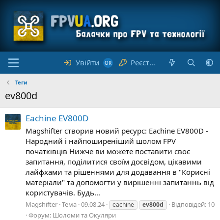
Увійти
Реєстрація
Теги
ev800d
Eachine EV800D
Magshifter створив новий ресурс: Eachine EV800D -
Народний і найпоширеніший шолом FPV
початківців Нижче ви можете поставити своє
запитання, поділитися своїм досвідом, цікавими
лайфхами та рішеннями для додавання в "Корисні
матеріали" та допомогти у вирішенні запитаннь від
користувачів. Будь...
Magshifter
Тема
09.08.24
Відповідей: 10
eachine
ev800d
Форум:
Шоломи та Окуляри