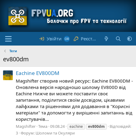
Увійти
Реєстрація
Теги
ev800dm
Eachine EV800DM
Magshifter створив новий ресурс: Eachine EV800DM -
Оновлена версія народношо шолому EV800D від
Eachine Нижче ви можете поставити своє
запитання, поділитися своїм досвідом, цікавими
лайфхами та рішеннями для додавання в "Корисні
матеріали" та допомогти у вирішенні запитаннь від
користувачів...
Magshifter
Тема
09.08.24
Відповідей:
eachine
ev800dm
3
Форум:
Шоломи та Окуляри