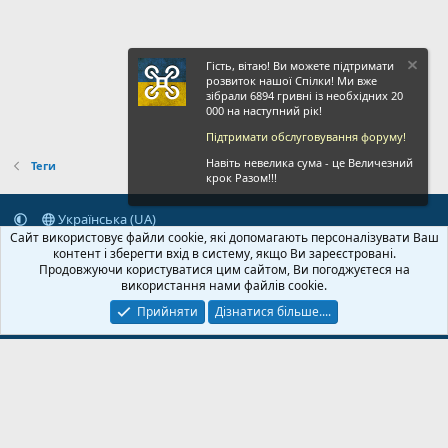
Гість, вітаю! Ви можете підтримати
розвиток нашої Спілки! Ми вже
зібрали 6894 гривні із необхідних 20
000 на наступний рік!
Підтримати обслуговування форуму!
Навіть невелика сума - це Величезний
Теги
крок Разом!!!
Українська (UA)
Сайт використовує файли cookie, які допомагають персоналізувати Ваш
Зворотній зв'язок
Умови і правила
Політика конфіденційності
контент і зберегти вхід в систему, якщо Ви зареєстровані.
Дoпoмoга
Головна
R
Продовжуючи користуватися цим сайтом, Ви погоджуєтеся на
S
використання нами файлів cookie.
S
Прийняти
Дізнатися більше....
© 2020-2026 FPVUA.ORG
Розроблено:
Magshifter