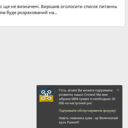
 час ще не визначені. Вирішив оголосити список питаннь
рім буде розрахований на...
Гість, вітаю! Ви можете підтримати
розвиток нашої Спілки! Ми вже
зібрали 6894 гривні із необхідних 20
000 на наступний рік!
Підтримати обслуговування форуму!
Навіть невелика сума - це Величезний
крок Разом!!!