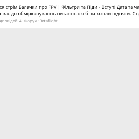
я стрім Балачки про FPV | Фільтри та Піди - Вступ! Дата та
ю вас до обмірковуваннь питаннь які б ви хотіли підняти. Ст
ідповідей: 4
Форум:
Betaflight