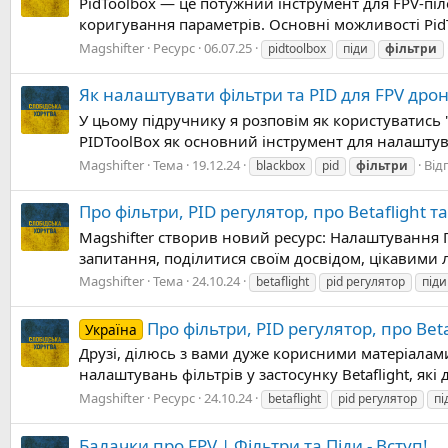
PidToolbox — це потужний інструмент для FPV-піл
коригування параметрів. Основні можливості PidTo
Magshifter
Ресурс
06.07.25
pidtoolbox
піди
фільтри
Як налаштувати фільтри та PID для FPV дроні
У цьому підручнику я розповім як користуватись 
PIDToolBox як основний інструмент для налаштуван
Magshifter
Тема
19.12.24
Від
blackbox
pid
фільтри
Про фільтри, PID регулятор, про Betaflight та
Magshifter створив новий ресурс: Налаштування Пі
запитання, поділитися своїм досвідом, цікавими 
Magshifter
Тема
24.10.24
betaflight
pid регулятор
піди
Про фільтри, PID регулятор, про Beta
Україна
Друзі, ділюсь з вами дуже корисними матеріалам
налаштувань фільтрів у застосунку Betaflight, як
Magshifter
Ресурс
24.10.24
betaflight
pid регулятор
пі
Балачки про FPV | Фільтри та Піди - Вступ!