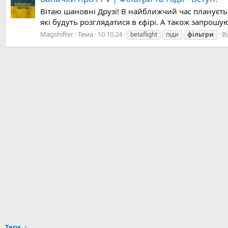
Вітаю шановні Друзі! В найближчий час плануєтьс
які будуть розглядатися в єфірі. А також запрошу
Magshifter
Тема
10.10.24
В
betaflight
піди
фільтри
Теги