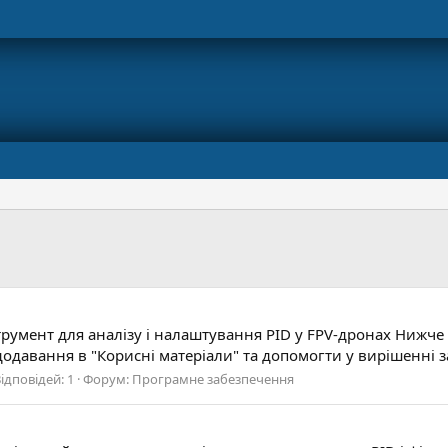
нструмент для аналізу і налаштування PID у FPV-дронах Нижче
давання в "Корисні матеріали" та допомогти у вирішенні за
ідповідей: 1
Форум:
Програмне забезпечення