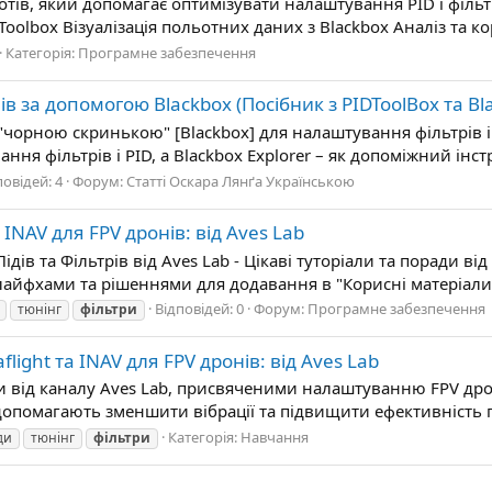
отів, який допомагає оптимізувати налаштування PID і фільт
olbox Візуалізація польотних даних з Blackbox Аналіз та коре
Категорія:
Програмне забезпечення
в за допомогою Blackbox (Посібник з PIDToolBox та Bla
"чорною скринькою" [Blackbox] для налаштування фільтрів і 
ня фільтрів і PID, а Blackbox Explorer – як допоміжний інс
повідей: 4
Форум:
Статті Оскара Лянґа Українською
 INAV для FPV дронів: від Aves Lab
дів та Фільтрів від Aves Lab - Цікаві туторіали та поради 
лайфхами та рішеннями для додавання в "Корисні матеріали"
Відповідей: 0
Форум:
Програмне забезпечення
тюнінг
фільтри
flight та INAV для FPV дронів: від Aves Lab
и від каналу Aves Lab, присвяченими налаштуванню FPV дро
і допомагають зменшити вібрації та підвищити ефективність п
Категорія:
Навчання
ди
тюнінг
фільтри