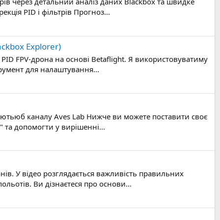
рів через детальний аналіз даних Blackbox та швидке
кція PID і фільтрів Прогноз...
ckbox Explorer)
PID FPV-дронa на основі Betaflight. Я використовуватиму
трумент для налаштування...
від ютьюб каналу Aves Lab Нижче ви можете поставити своє
 та допомогти у вирішенні...
нів. У відео розглядається важливість правильних
ольотів. Ви дізнаєтеся про основи...