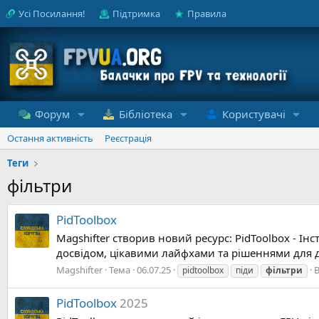
Усі Посилання!
Підтримка
Правила
Форум
Бібліотека
Користувачі
Остання активність
Реєстрація
Теги
фільтри
PidToolbox
Magshifter створив новий ресурс: PidToolbox - І
досвідом, цікавими лайфхами та рішеннями для до
Magshifter
Тема
06.07.25
В
pidtoolbox
піди
фільтри
PidToolbox
2025