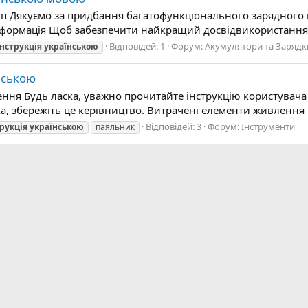
уп Дякуємо за придбання багатофункціонального зарядного 
формація Щоб забезпечити найкращий досвідвикористання ць
Відповідей: 1
Форум:
Акумулятори та Зарядк
інструкція
українською
їнською
ення Будь ласка, уважно прочитайте інструкцію користувача
а, збережіть це керівництво. Витрачені елементи живлення 
Відповідей: 3
Форум:
Інструменти
трукція
українською
паяльник