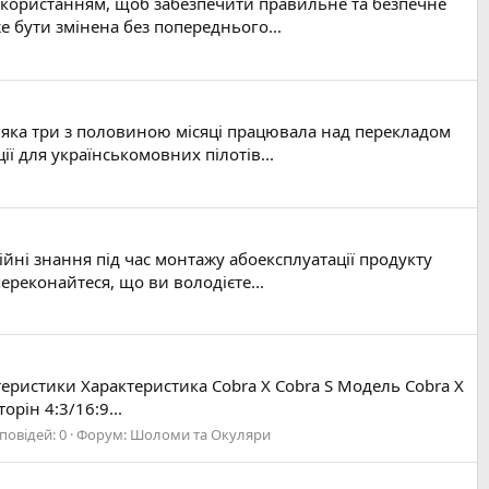
використанням, щоб забезпечити правильне та безпечне
е бути змінена без попереднього...
, яка три з половиною місяці працювала над перекладом
ї для українськомовних пілотів...
ні знання під час монтажу абоексплуатації продукту
реконайтеся, що ви володієте...
ктеристики Характеристика Cobra X Cobra S Модель Cobra X
рін 4:3/16:9...
повідей: 0
Форум:
Шоломи та Окуляри