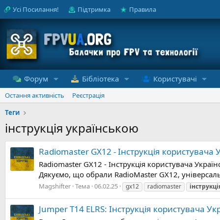
Усі Посилання!
Підтримка
Правила
Форум
Бібліотека
Користувачі
Остання активність
Реєстрація
Теги
інструкція українською
Radiomaster GX12 - Інструкція користувача
Radiomaster GX12 - Інструкція користувача Украї
Дякуємо, що обрали RadioMaster GX12, універсаль
Magshifter
Тема
06.02.25
gx12
radiomaster
інструкці
Jumper T14 ELRS: Інструкція користувача Ук