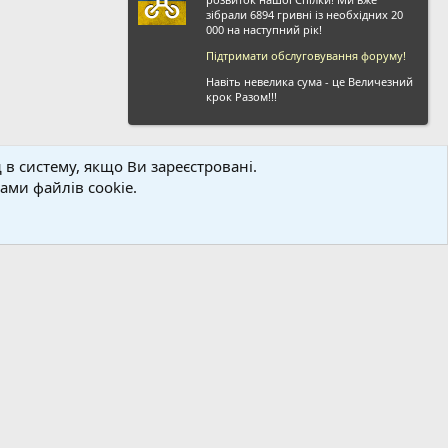
зібрали 6894 гривні із необхідних 20
000 на наступний рік!
Підтримати обслуговування форуму!
Навіть невелика сума - це Величезний
крок Разом!!!
 в систему, якщо Ви зареєстровані.
ви і правила
Політика конфіденційності
Дoпoмoга
Головна
R
ми файлів cookie.
S
S