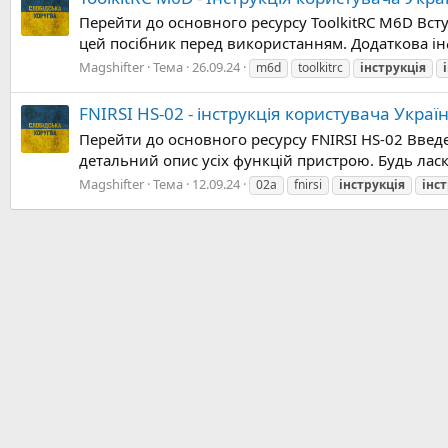
Перейти до основного ресурсу ToolkitRC M6D Вст
цей посібник перед використанням. Додаткова ін
Magshifter
Тема
26.09.24
m6d
toolkitrc
інструкція
FNIRSI HS-02 - інструкція користувача Укра
Перейти до основного ресурсу FNIRSI HS-02 Введ
детальний опис усіх функцій пристрою. Будь ласк
Magshifter
Тема
12.09.24
02a
fnirsi
інструкція
інс