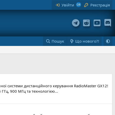
Увійти
Реєстрація
Пошук
Що нового?!
онної системи дистанційного керування RadioMaster GX12!
ГГц, 900 МГц та технологією...