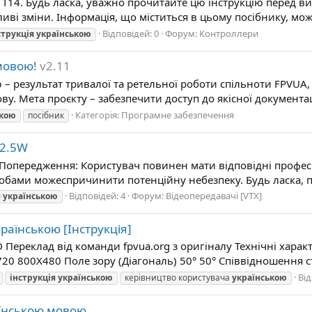
 T14. Будь ласка, уважно прочитайте цю інструкцію перед 
иві зміни. Інформація, що міститься в цьому посібнику, мож
Відповідей: 0
Форум:
Контроллери
струкція
українською
мовою!
v2.11
– результат тривалої та ретельної роботи спільноти FPVUA
у. Мета проєкту – забезпечити доступ до якісної документаці
Категорія:
Програмне забезпечення
ькою
посібник
 2.5W
Попередження: Користувач повинен мати відповідні професій
бами можеспричинити потенційну небезпеку. Будь ласка, пе
Відповідей: 4
Форум:
Відеопередавачі [VTX]
я
українською
раїнською [Інструкція]
D Переклад від команди fpvua.org з оригіналу Технічні хара
20 800X480 Поле зору (Діагональ) 50° 50° Співвідношення сто
Від
інструкція
українською
керівництво користувача
українською
раїнською мовою