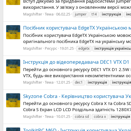
Вступ Дякуємо за придбання радіосистеми Jumper
використання. У зв'язку з оновленням версії можл
Magshifter
Тема
06.02.25
jumper
t14
інструкція
ін
Посібник користувача EdgeTX Українською 
Посібник користувача EdgeTX Українською мовою 
оригінального посібника EdgeTX на українську мов
Magshifter
Ресурс
19.01.25
edgetx
інструкція
українс
Інструкція до відеопередавача DEC1 VTX D1
Перейти до основного ресурсу DEC1 VTX D1 2.5W 
VTX, будь-яке використання некомпетентними осо
Magshifter
Тема
12.01.25
dec1
інструкція
інструкці
Skyzone Cobra - Керівництво користувача Ук
Перейти до основного ресурсу Cobra X та Cobra S
Cobra S Екран LCD LCD Роздільна здатність 1280X7
Magshifter
Тема
10.01.25
cobra sd
cobra x
інструкція
ToolkitRC M6D - Інструкція користувача Ук