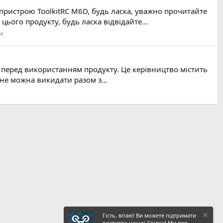
пристрою ToolkitRC M6D, будь ласка, уважно прочитайте
ого продукту, будь ласка відвідайте...
и
 перед використанням продукту. Це керівництво містить
не можна викидати разом з...
Гість, вітаю! Ви можете підтримати
розвиток нашої Спілки! Ми вже