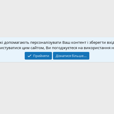
кі допомагають персоналізувати Ваш контент і зберегти вхід
Зворотній зв'язок
Умо
стуватися цим сайтом, Ви погоджуєтеся на використання на
© 2020-2026 FPVUA.ORG
Прийняти
Дізнатися більше....
Розроблено:
Magshifter