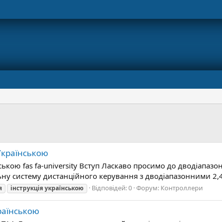
 Українською
нською fas fa-university Вступ Ласкаво просимо до дводіапаз
ну систему дистанційного керування з дводіапазонними 2,4 
Відповідей: 0
Форум:
Контроллери
я
інструкція
українською
раїнською