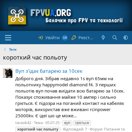
Увійти
Реєстрація
Теги
короткий час польоту
Вуп з'їдає батарею за 10сек
Доброго дня. Зібрав недавно 1s вуп 65мм на
польотнику happymodel diamond f4. З перших
польотів вуп почав виїдати всю батарею за 10сек.
Показує споживання майже 10 ампер і сильно
гріється. Є підозра на поганий контакт на кабелях
моторів, використав вже вживані rcinpower
25000kv. Є ідеї шо це може...
tarasik42
Тема
05.07.25
вуп
гріється
Відповідей: 7
Форум:
Питання та
короткий
час
польоту