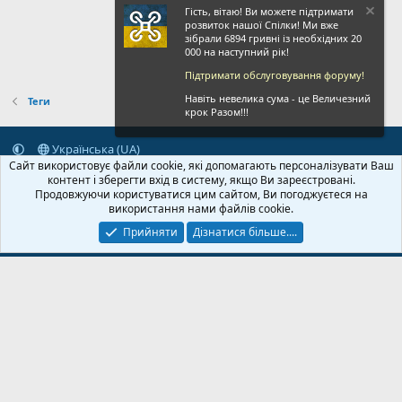
Гість, вітаю! Ви можете підтримати
розвиток нашої Спілки! Ми вже
зібрали 6894 гривні із необхідних 20
000 на наступний рік!
Підтримати обслуговування форуму!
Навіть невелика сума - це Величезний
Теги
крок Разом!!!
Українська (UA)
Сайт використовує файли cookie, які допомагають персоналізувати Ваш
Зворотній зв'язок
Умови і правила
Політика конфіденційності
контент і зберегти вхід в систему, якщо Ви зареєстровані.
Дoпoмoга
Головна
R
Продовжуючи користуватися цим сайтом, Ви погоджуєтеся на
S
використання нами файлів cookie.
S
Прийняти
Дізнатися більше....
© 2020-2026 FPVUA.ORG
Розроблено:
Magshifter