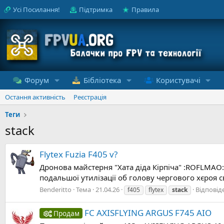
Усі Посилання!
Підтримка
Правила
Форум
Бібліотека
Користувачі
Остання активність
Реєстрація
Теги
stack
Flytex Fuzia F405 v?
Дронова майстерня "Хата діда Кірпіча" :ROFLMAO: 
подальшої утилізації об голову чергового хєроя сво
Benderitto
Тема
21.04.26
Відповіде
f405
flytex
stack
FC AXISFLYING ARGUS F745 AIO
Продам