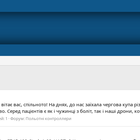
вітає вас, спільното! На днях, до нас заїхала чергова купа 
. Серед пацієнтів є як і чужинці з боліт, так і наші дрони, ко
й: 1
Форум:
Польотні контроллери