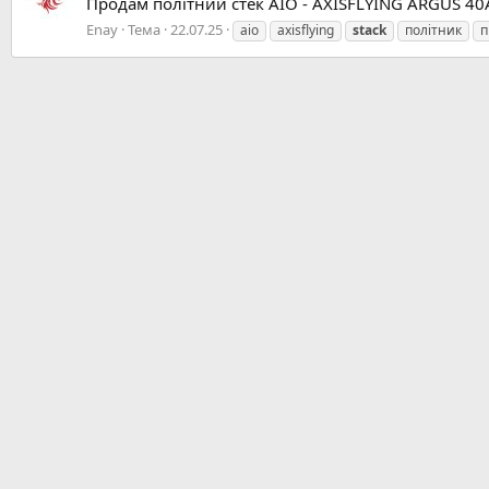
Продам політний стек AIO - AXISFLYING ARGUS 40A
Enay
Тема
22.07.25
aio
axisflying
stack
політник
п