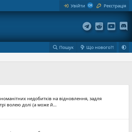
Увійти
Реєстрація
Пошук
Що нового?!
різноманітних недобитків на відновлення, задля
трі волею долі (а може й...