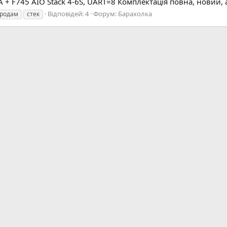
 + F745 AIO Stack 4-6S, UART=8 Комплектація повна, новий, 
Відповідей: 4
Форум:
Барахолка
родам
стек