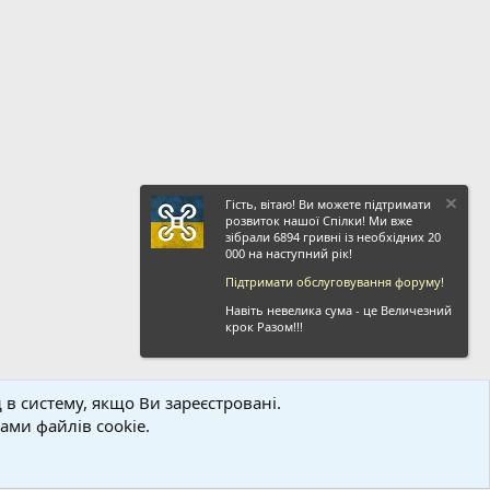
Гість, вітаю! Ви можете підтримати
розвиток нашої Спілки! Ми вже
зібрали 6894 гривні із необхідних 20
000 на наступний рік!
Підтримати обслуговування форуму!
Навіть невелика сума - це Величезний
крок Разом!!!
 в систему, якщо Ви зареєстровані.
ви і правила
Політика конфіденційності
Дoпoмoга
Головна
R
ми файлів cookie.
S
S