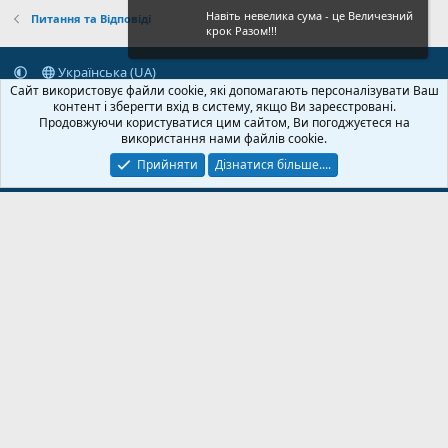
Навіть невелика сума - це Величезний
Питання та Відповіді
крок Разом!!!
Українська (UA)
Сайт використовує файли cookie, які допомагають персоналізувати Ваш
Зворотній зв'язок
Умови і правила
Політика конфіденційності
контент і зберегти вхід в систему, якщо Ви зареєстровані.
Дoпoмoга
Головна
R
Продовжуючи користуватися цим сайтом, Ви погоджуєтеся на
S
використання нами файлів cookie.
S
Прийняти
Дізнатися більше....
© 2020-2026 FPVUA.ORG
Розроблено:
Magshifter