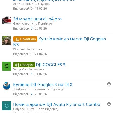
Ace
Шоломи та Окуляри
я
Відповідей
0
11.05.26
3d моделі для dji o4 pro
Gleb
Антени та Приймачі
Відповідей
7
29.06.26
Куплю кейс до маски Dji Goggles
Придбаю
N3
Woopee
Барахолка
Відповідей
0
21.04.26
DJI GOGGLES 3
Продам
S
Sergey12
Барахолка
Відповідей
1
01.02.26
Купівля DJI Goggles 3 на OLX
_Oleksandr_
Питання та Відповіді
Відповідей
2
20.01.26
т
а
Поміч з дроном DJI Avata Fly Smart Combo
G
Galyckyj
Питання та Відповіді