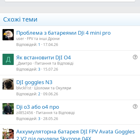
Схожі теми
Проблема з батареями DJi 4 mini pro
user
FPV та інші Дрони
Відповідей
1
17.04.26
Як встановити DJI О4
Д
_Дмитро
Питання та Відповіді
Відповідей
3
15.07.26
т
а
DJI goggles N3
blvckl1st
Шоломи та Окуляри
Відповідей
2
09.06.26
я
Dji o3 або о4 про
zil852456
Питання та Відповіді
Відповідей
3
28.05.26
т
а
Аккумуляторна батарея DJI FPV Avata Goggles
2 V2 під окуляри Skyzone 04X.