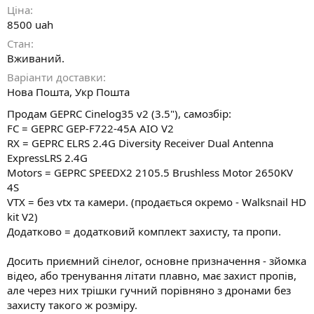
Ціна
8500 uah
Стан
Вживаний.
Варіанти доставки
Нова Пошта, Укр Пошта
Продам GEPRC Cinelog35 v2 (3.5"), самозбір:
FC = GEPRC GEP-F722-45A AIO V2
RX = GEPRC ELRS 2.4G Diversity Receiver Dual Antenna
ExpressLRS 2.4G
Motors = GEPRC SPEEDX2 2105.5 Brushless Motor 2650KV
4S
VTX = без vtx та камери. (продається окремо - Walksnail HD
kit V2)
Додатково = додатковий комплект захисту, та пропи.
Досить приємний сінелог, основне призначення - зйомка
відео, або тренування літати плавно, має захист пропів,
але через них трішки гучний порівняно з дронами без
захисту такого ж розміру.