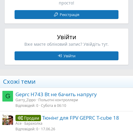
просто!
Реєстрація
Увійти
Вже маєте обліковий запис? Увійдіть тут.
Увійти
Схожі теми
Geprc H743 Bt не бачить напругу
G
Garry_Zippo
Польотні контроллери
Відповідей
0
Субота в 06:10
Тюнінг для FPV GEPRC T-cube 18
Продам
Ace
Барахолка
Відповідей
0
17.06.26