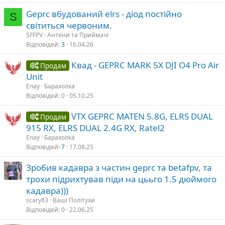
Geprc вбудований elrs - діод постійно
S
світиться червоним.
SFFPV
Антени та Приймачі
Відповідей
3
16.04.26
Квад - GEPRC MARK 5X DJI O4 Pro Air
Продам
Unit
Enay
Барахолка
Відповідей
0
05.10.25
VTX GEPRC MATEN 5.8G, ELRS DUAL
Продам
915 RX, ELRS DUAL 2.4G RX, Ratel2
Enay
Барахолка
Відповідей
7
17.08.25
Зробив кадавра з частин geprc та betafpv, та
трохи підрихтував піди на цььго 1.5 дюймого
кадавра)))
scary83
Ваші Політухи
Відповідей
0
22.06.25