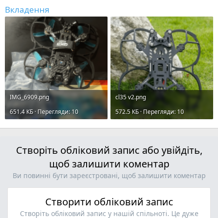
Вкладення
IMG_6909.png
cl35 v2.png
651.4 КБ · Перегляди: 10
572.5 КБ · Перегляди: 10
Створіть обліковий запис або увійдіть,
щоб залишити коментар
Ви повинні бути зареєстровані, щоб залишити коментар
Створити обліковий запис
Створіть обліковий запис у нашій спільноті. Це дуже