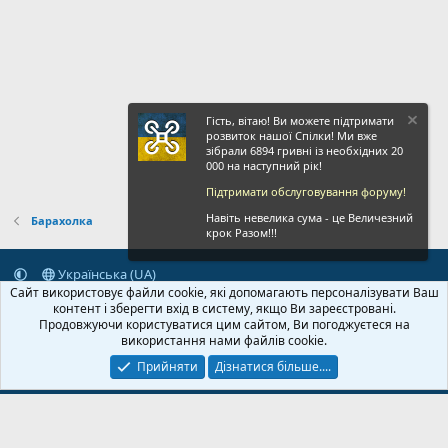
Гість, вітаю! Ви можете підтримати
розвиток нашої Спілки! Ми вже
зібрали 6894 гривні із необхідних 20
000 на наступний рік!
Підтримати обслуговування форуму!
Навіть невелика сума - це Величезний
Барахолка
крок Разом!!!
Українська (UA)
Сайт використовує файли cookie, які допомагають персоналізувати Ваш
Зворотній зв'язок
Умови і правила
Політика конфіденційності
контент і зберегти вхід в систему, якщо Ви зареєстровані.
Дoпoмoга
Головна
R
Продовжуючи користуватися цим сайтом, Ви погоджуєтеся на
S
використання нами файлів cookie.
S
Прийняти
Дізнатися більше....
© 2020-2026 FPVUA.ORG
Розроблено:
Magshifter