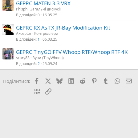
GEPRC MATEN 3.3 VRX
Phlsph
Загальні дискусії
Відповідей
0
16.05.25
GEPRC RX As TX JR-Bay Modification Kit
Akceptor
Контроллери
Відповідей
1
06.03.25
GEPRC TinyGO FPV Whoop RTF/Whoop RTF 4K
scary83
Вупи (TinyWhoop)
Відповідей
2
25.09.24
Facebook
X (Twitter)
Bluesky
LinkedIn
Reddit
Pinterest
Tumblr
WhatsA
E-
Поділитися:
QR Code
Посилання