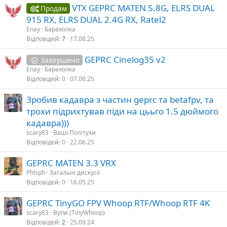
VTX GEPRC MATEN 5.8G, ELRS DUAL
Продам
915 RX, ELRS DUAL 2.4G RX, Ratel2
Enay
Барахолка
Відповідей
7
17.08.25
GEPRC Cinelog35 v2
Завершено
Enay
Барахолка
Відповідей
0
07.08.25
Зробив кадавра з частин geprc та betafpv, та
трохи підрихтував піди на цььго 1.5 дюймого
кадавра)))
scary83
Ваші Політухи
Відповідей
0
22.06.25
GEPRC MATEN 3.3 VRX
Phlsph
Загальні дискусії
Відповідей
0
16.05.25
GEPRC TinyGO FPV Whoop RTF/Whoop RTF 4K
scary83
Вупи (TinyWhoop)
Відповідей
2
25.09.24