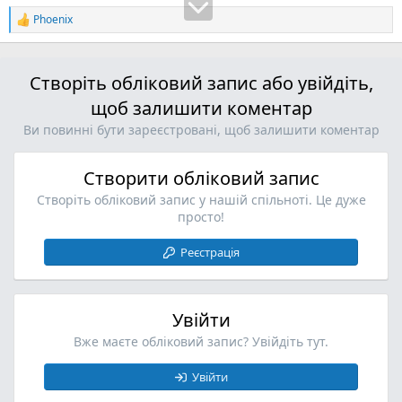
Phoenix
Р
е
а
к
Створіть обліковий запис або увійдіть,
ц
і
щоб залишити коментар
ї
:
Ви повинні бути зареєстровані, щоб залишити коментар
Створити обліковий запис
Створіть обліковий запис у нашій спільноті. Це дуже
просто!
Реєстрація
Увійти
Вже маєте обліковий запис? Увійдіть тут.
Увійти