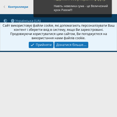
Навіть невелика сума - це Величезний
Контроллери
крок Разом!!!
Українська (UA)
Сайт використовує файли cookie, які допомагають персоналізувати Ваш
Зворотній зв'язок
Умови і правила
Політика конфіденційності
контент і зберегти вхід в систему, якщо Ви зареєстровані.
Дoпoмoга
Головна
R
Продовжуючи користуватися цим сайтом, Ви погоджуєтеся на
S
використання нами файлів cookie.
S
Прийняти
Дізнатися більше....
© 2020-2026 FPVUA.ORG
Розроблено:
Magshifter