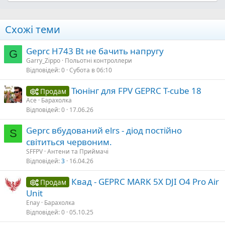
Схожі теми
Geprc H743 Bt не бачить напругу
G
Garry_Zippo
Польотні контроллери
Відповідей
0
Субота в 06:10
Тюнінг для FPV GEPRC T-cube 18
Продам
Ace
Барахолка
Відповідей
0
17.06.26
Geprc вбудований elrs - діод постійно
S
світиться червоним.
SFFPV
Антени та Приймачі
Відповідей
3
16.04.26
Квад - GEPRC MARK 5X DJI O4 Pro Air
Продам
Unit
Enay
Барахолка
Відповідей
0
05.10.25