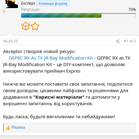
Експерт
Команда форуму
н
и
Репутація:
н
в
я
н
і
с
т
ь
06.03.25
#1
of
2
Akceptor створив новий ресурс:
GEPRC RX As TX JR-Bay Modification Kit
- GEPRC RX as TX
JR-Bay Modification Kit – це DIY-комплект, що дозволяє
використовувати приймач Expres
Нижче ви можете поставити своє запитання, поділитися
своїм досвідом, цікавими лайфхами та рішеннями для
додавання в
"Корисні матеріали"
та допомогти у
вирішенні запитаннь від користувачів.
Будь ласка, будьте ввічливими та небайдужими!
Phoenix
Р
е