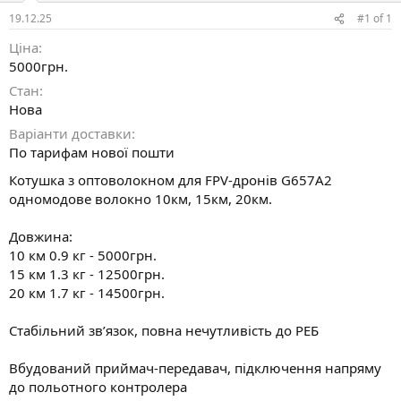
н
я
19.12.25
#1
of
1
Ціна
5000грн.
Стан
Нова
Варіанти доставки
По тарифам нової пошти
Котушка з оптоволокном для FPV-дронів G657A2
одномодове волокно 10км, 15км, 20км.
Довжина:
10 км 0.9 кг - 5000грн.
15 км 1.3 кг - 12500грн.
20 км 1.7 кг - 14500грн.
Стабільний зв’язок, повна нечутливість до РЕБ
Вбудований приймач-передавач, підключення напряму
до польотного контролера