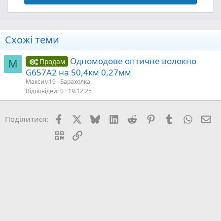
Схожі теми
Одномодове оптичне волокно
Продам
М
G657A2 на 50,4км 0,27мм
Максим19
Барахолка
Відповідей
0
19.12.25
Facebook
X (Twitter)
Bluesky
LinkedIn
Reddit
Pinterest
Tumblr
WhatsA
E-
Поділитися:
QR Code
Посилання