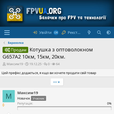
Увійти
Реєстрація
Барахолка
Котушка з оптоволокном
Продам
G657A2 10км, 15км, 20км.
А
Д
В
П
Максим19
19.12.25
0
64
в
а
і
е
Цей префікс додається, я кщо ви хочете продати свій товар
т
т
д
р
о
а
п
е
р
с
о
•••
г
т
т
в
л
е
в
і
я
Максим19
М
м
о
д
д
Новачок
Учасник
и
р
е
и
Репутація:
е
й
н