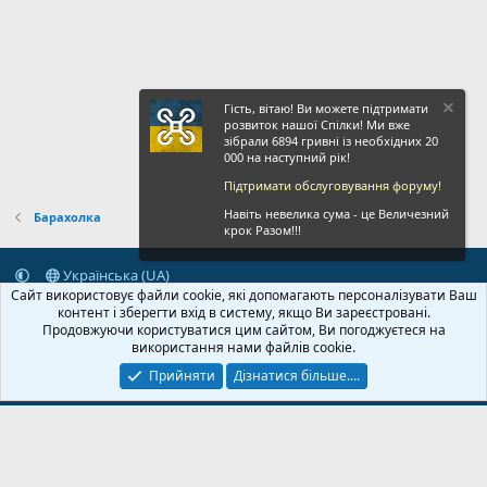
Гість, вітаю! Ви можете підтримати
розвиток нашої Спілки! Ми вже
зібрали 6894 гривні із необхідних 20
000 на наступний рік!
Підтримати обслуговування форуму!
Навіть невелика сума - це Величезний
Барахолка
крок Разом!!!
Українська (UA)
Сайт використовує файли cookie, які допомагають персоналізувати Ваш
Зворотній зв'язок
Умови і правила
Політика конфіденційності
контент і зберегти вхід в систему, якщо Ви зареєстровані.
Дoпoмoга
Головна
R
Продовжуючи користуватися цим сайтом, Ви погоджуєтеся на
S
використання нами файлів cookie.
S
Прийняти
Дізнатися більше....
© 2020-2026 FPVUA.ORG
Розроблено:
Magshifter