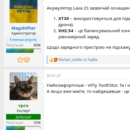
ц
Акумулятор Lava 2S зазвичай оснаще
і
ї
:
XT30
– використовується для під
дрона).
Magshifter
XH2.54
– це балансувальний коне
Адміністратор
рівномірний заряд.
Команда форуму
Репутація:
Щодо зарядного пристрою не підскажу
Martyn_Leleka
та
Торба
Р
е
а
к
05.01.25
ц
Найкомфортніше - ViFly ToothStor. Та 
і
bio.site
ї
А якщо вже маєте, то найдешевше - це 
:
vpro
Експерт
Добродій
Репутація: