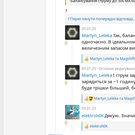
"Балансування струму до 500 мА на
:
?
↑
Переглянути попередні відповіді..
05.01.25
Martyn_Leleka
Так, бала
одночасно. В ідеальном
величезним запасом ви
Martyn_Leleka
та
Magshift
Р
е
05.01.25
Останнє редагуван
а
Martyn_Leleka
І струм з
к
ц
зарядиться за ~1 годину
і
буде трішки більший, б
ї
:
Martyn_Leleka
та
Magsh
Р
е
05.01.25
а
к
elektroNIK
Дякую. Значи
ц
і
elektroNIK
Р
ї
е
: