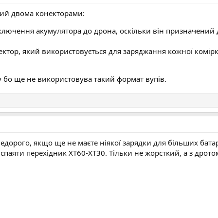
ний двома конекторами:
ключення акумулятора до дрона, оскільки він призначений 
ктор, який використовується для заряджання кожної комір
 бо ще не використовува такий формат вупів.
і недорого, якщо ще не маєте ніякої зарядки для більших бата
спаяти перехідник XT60-XT30. Тільки не жорсткий, а з дротом