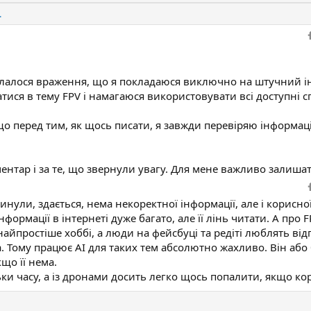
.
лалося враження, що я покладаюся виключно на штучний інт
ися в тему FPV і намагаюся використовувати всі доступні спо
що перед тим, як щось писати, я завжди перевіряю інформаці
нтар і за те, що звернули увагу. Для мене важливо залиша
кинули, здається, нема некоректної інформації, але і корисн
нформації в інтернеті дуже багато, але її лінь читати. А про 
айпростіше хоббі, а люди на фейсбуці та редіті люблять від
. Тому працює АІ для таких тем абсолютно жахливо. Він або
що її нема.
льки часу, а із дронами досить легко щось попалити, якщо к