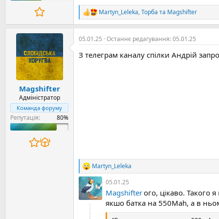
Martyn_Leleka
,
Торба
та
Magshifter
Р
е
а
к
05.01.25
Останнє редагування:
05.01.25
ц
З телеграм каналу спілки Андрій запро
і
ї
:
Magshifter
Адміністратор
Команда форуму
Репутація:
Martyn_Leleka
Р
е
05.01.25
а
bio.site
Magshifter
ого, цікаво. Такого 
к
ц
якшо батка на 550Mah, а в нь
і
ї