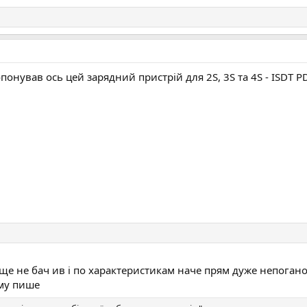
понував ось цей зарядний пристрій для 2S, 3S та 4S - ISDT P
я ще не бач ив і по характеристикам наче прям дуже непоган
ому пише