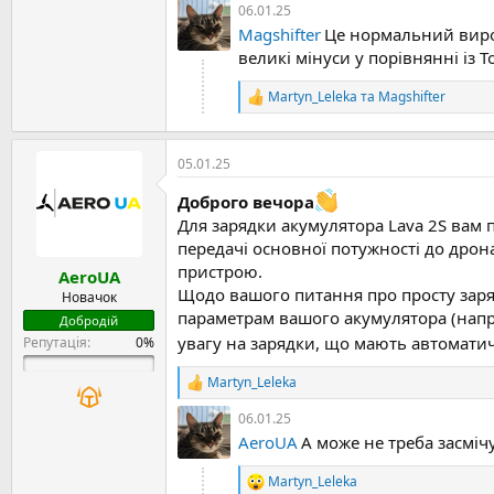
а
06.01.25
к
Magshifter
Це нормальний виробн
ц
великі мінуси у порівнянні із T
і
ї
Martyn_Leleka
та
Magshifter
:
Р
е
а
к
05.01.25
ц
і
Доброго вечора
ї
Для зарядки акумулятора Lava 2S вам 
:
передачі основної потужності до дрон
пристрою.
AeroUA
Щодо вашого питання про просту заряд
Новачок
параметрам вашого акумулятора (напру
Добродій
увагу на зарядки, що мають автомат
Репутація:
Martyn_Leleka
Р
е
06.01.25
а
AeroUA
А може не треба засмі
к
ц
і
Martyn_Leleka
Р