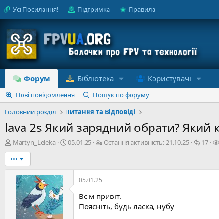
Усі Посилання!
Підтримка
Правила
Форум
Бібліотека
Користувачі
Нові повідомлення
Пошук по форуму
Головний розділ
Питання та Відповіді
lava 2s Який зарядний обрати? Який
А
Д
О
В
Martyn_Leleka
05.01.25
Остання активність:
21.10.25
17
в
а
с
і
•••
т
т
т
д
о
а
а
п
р
с
н
о
05.01.25
т
т
н
в
е
в
я
і
Всім привіт.
м
о
а
д
Поясніть, будь ласка, нубу:
и
р
к
е