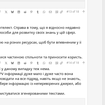
Facebook
X (Twitter)
Bluesky
LinkedIn
Reddit
Pinterest
Tumblr
WhatsApp
E-mail
QR Code
Скопіювати посилання
#13
of
18
елект. Справа в тому, що я відносно недавно
соби для розвитку своїх знань у цій сфері.
ю на різних ресурсах, щоб бути впевненим у її
тися частиною спільноти та приносити користь.
Facebook
X (Twitter)
Bluesky
LinkedIn
Reddit
Pinterest
Tumblr
WhatsApp
E-mail
QR Code
Скопіювати посилання
#14
of
18
ої у даному випадку теж нема.
FPV інформації дуже мало і дуже часто вона
повідати на все підряд, навіть якщо не знають,
 бере інформацію із неперевірених джерел, або
ористуватися згенерованими текстами.