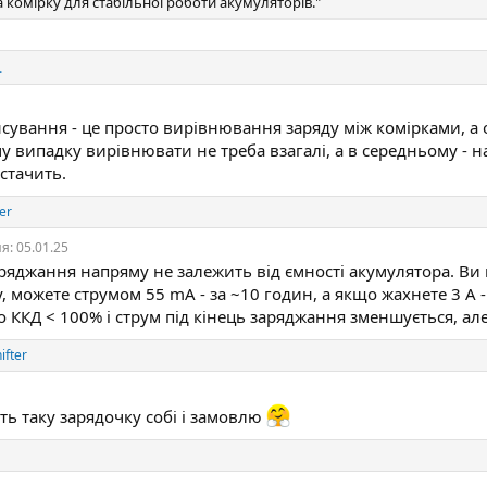
 комірку для стабільної роботи акумуляторів."
.
нсування - це просто вирівнювання заряду між комірками, а
у випадку вирівнювати не треба взагалі, а в середньому - 
стачить.
er
ня:
05.01.25
аряджання напряму не залежить від ємності акумулятора. Ви
, можете струмом 55 mA - за ~10 годин, а якщо жахнете 3 A -
о ККД < 100% і струм під кінець заряджання зменшується, ал
ifter
ть таку зарядочку собі і замовлю