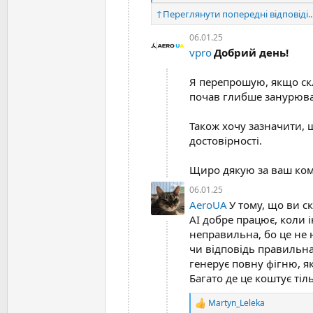
aeroua.com.ua
ї
е
:
↑
Переглянути попередні відповіді..
а
к
06.01.25
ц
vpro
Добрий день!
і
ї
:
Я перепрошую, якщо ск
почав глибше занурюват
Також хочу зазначити, 
достовірності.
Щиро дякую за ваш коме
06.01.25
AeroUA
У тому, що ви с
АІ добре працює, коли і
неправильна, бо це не н
чи відповідь правильна
генерує повну фігню, як
Багато де це коштує ті
Martyn_Leleka
Р