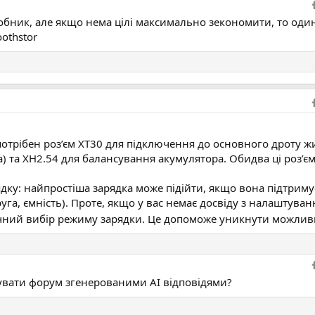
ик, але якщо нема цілі максимально зекономити, то один роз
oothstor
потрібен роз’єм XT30 для підключення до основного дроту 
а) та XH2.54 для балансування акумулятора. Обидва ці роз’є
ку: найпростіша зарядка може підійти, якщо вона підтримує 
га, ємність). Проте, якщо у вас немає досвіду з налаштува
ичний вибір режиму зарядки. Це допоможе уникнути можлив
чувати форум згенерованими АІ відповідями?