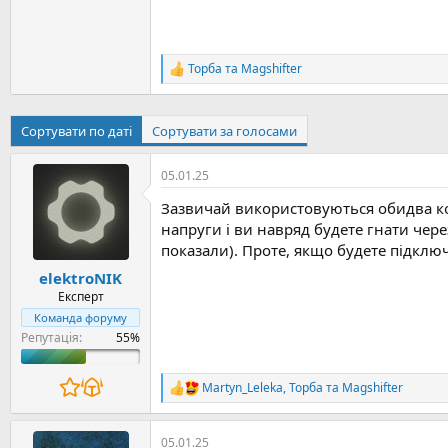
Торба
та
Magshifter
Р
е
а
к
Сортувати по даті
Сортувати за голосами
ц
і
ї
05.01.25
:
Зазвичай використовуються обидва кон
напруги і ви навряд будете гнати чер
показали). Проте, якщо будете підключ
elektroNIK
Експерт
Команда форуму
Репутація:
Martyn_Leleka
,
Торба
та
Magshifter
Р
е
а
к
05.01.25