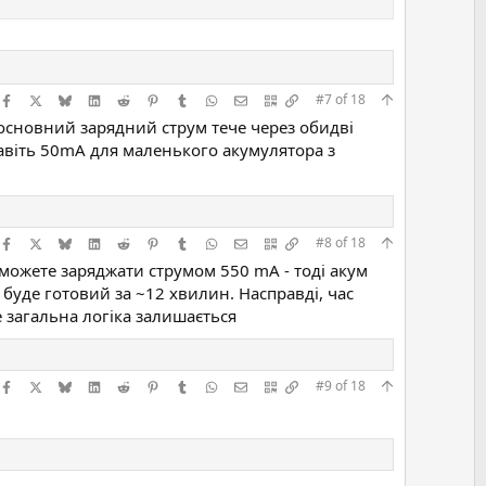
Facebook
X (Twitter)
Bluesky
LinkedIn
Reddit
Pinterest
Tumblr
WhatsApp
E-mail
QR Code
Скопіювати посилання
#7
of
18
 основний зарядний струм тече через обидві
навіть 50mA для маленького акумулятора з
Facebook
X (Twitter)
Bluesky
LinkedIn
Reddit
Pinterest
Tumblr
WhatsApp
E-mail
QR Code
Скопіювати посилання
#8
of
18
 можете заряджати струмом 550 mA - тоді акум
 буде готовий за ~12 хвилин. Насправді, час
е загальна логіка залишається
Facebook
X (Twitter)
Bluesky
LinkedIn
Reddit
Pinterest
Tumblr
WhatsApp
E-mail
QR Code
Скопіювати посилання
#9
of
18