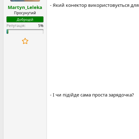
е
т
й
- Який конектор використовується для 
Martyn_Leleka
н
и
н
в
Просунутий
я
н
Добродій
і
Репутація:
с
т
ь
- І чи підійде сама проста зарядочка?