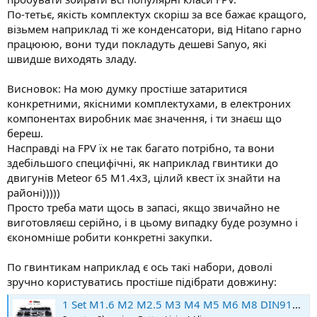
По-тетьє, якість комплектух скоріш за все бажає кращого,
візьмем наприклад ті же конденсатори, від Hitano гарно
працююю, вони туди покладуть дешеві Sanyo, які
швидше виходять зладу.
Висновок: На мою думку простіше затаритися
конкретними, якісними комплектухами, в електроних
компонентах виробник має значення, і ти знаєш що
береш.
Насправді на FPV їх не так багато потрібно, та вони
здебільшого специфічні, як наприклад гвинтики до
двигунів Meteor 65 M1.4x3, цілий квест їх знайти на
районі)))))
Просто треба мати щось в запасі, якщо звичайно не
виготовляєш серійно, і в цьому випадку буде розумно і
єкономніше робити конкретні закупки.
По гвинтикам наприклад є ось такі набори, доволі
зручно користуватись простіше підібрати довжину:
1 Set M1.6 M2 M2.5 M3 M4 M5 M6 M8 DIN912 Black Grade 12.9 Steel Allen Hexagon Hex Socket Cap Head Screw Bolt Nut Washer Kit Box - AliExpress 13