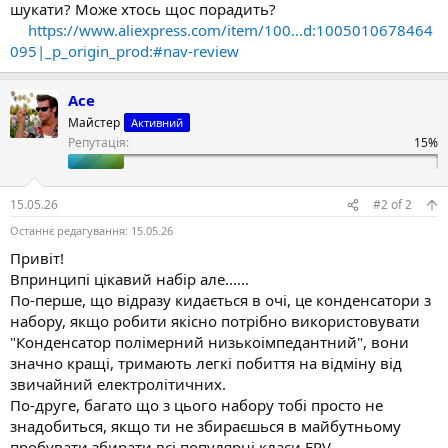
шукати? Може хтось щос порадить?
і
с
https://www.aliexpress.com/item/100...d:1005010678464
т
095|_p_origin_prod:#nav-review
ь
Ace
Майстер
Активний
Репутація:
15.05.26
#2
of
2
Останнє редагування:
15.05.26
Привіт!
Впринципі цікавий набір але......
По-перше, що відразу кидається в очі, це конденсатори з
набору, якщо робити якісно потрібно використовувати
"Конденсатор полімерний низькоімпедантний", вони
значно кращі, тримають легкі побиття на відміну від
звичайний електролітичних.
По-друге, багато що з цього набору тобі просто не
знадобиться, якщо ти не збираєшься в майбутньому
пробувати збирати всі популярні класи FPV.