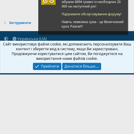
зібрали 6894 гривні із необхідних 20
000 на наступний рік!
Підтримати обслуговування форуму!
Навіть невелика сума - це Величезний
Інструменти
крок Разом!!!
Українська (UA)
Сайт використовує файли cookie, які допомагають персоналізувати Ваш
Зворотній зв'язок
Умови і правила
Політика конфіденційності
контент і зберегти вхід в систему, якщо Ви зареєстровані.
Дoпoмoга
Головна
R
Продовжуючи користуватися цим сайтом, Ви погоджуєтеся на
S
використання нами файлів cookie.
S
Прийняти
Дізнатися більше....
© 2020-2026 FPVUA.ORG
Розроблено:
Magshifter