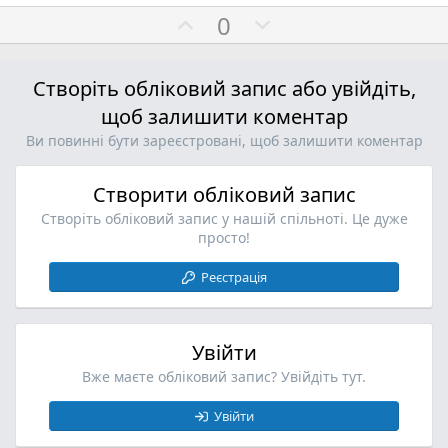
П
Н
0
о
е
з
г
Створіть обліковий запис або увійдіть,
и
а
щоб залишити коментар
т
т
и
и
Ви повинні бути зареєстровані, щоб залишити коментар
в
в
н
н
Створити обліковий запис
о
о
Створіть обліковий запис у нашій спільноті. Це дуже
просто!
Реєстрація
Увійти
Вже маєте обліковий запис? Увійдіть тут.
Увійти