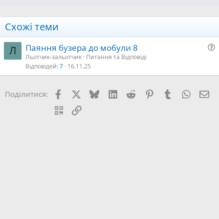
Схожі теми
Паяння бузера до мобули 8
Л
Льотчик-зальотчик
Питання та Відповіді
Відповідей
7
16.11.25
т
а
Facebook
X (Twitter)
Bluesky
LinkedIn
Reddit
Pinterest
Tumblr
WhatsA
E-
Поділитися:
я
QR Code
Посилання