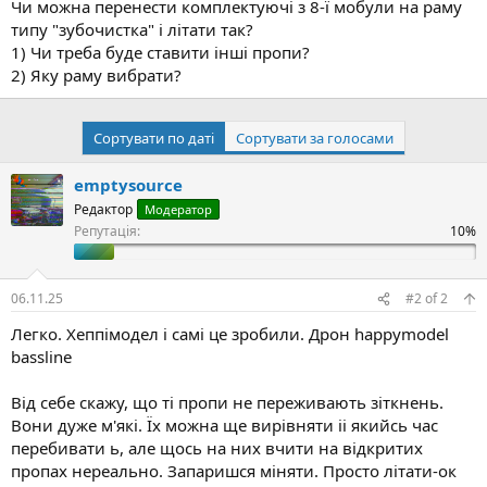
Чи можна перенести комплектуючі з 8-ї мобули на раму
і
типу "зубочистка" і літати так?
с
т
1) Чи треба буде ставити інші пропи?
ь
2) Яку раму вибрати?
Сортувати по даті
Сортувати за голосами
emptysource
Редактор
Модератор
Репутація:
06.11.25
#2
of
2
Легко. Хеппімодел і самі це зробили. Дрон happymodel
bassline
Від себе скажу, що ті пропи не переживають зіткнень.
Вони дуже м'які. Їх можна ще вирівняти іі якийсь час
перебивати ь, але щось на них вчити на відкритих
пропах нереально. Запаришся міняти. Просто літати-ок