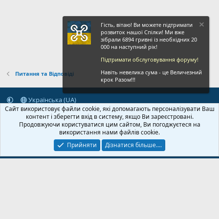
Гість, вітаю! Ви можете підтримати
розвиток нашої Спілки! Ми вже
зібрали 6894 гривні із необхідних 20
000 на наступний рік!
Підтримати обслуговування форуму!
Навіть невелика сума - це Величезний
Питання та Відповіді
крок Разом!!!
Українська (UA)
Сайт використовує файли cookie, які допомагають персоналізувати Ваш
Зворотній зв'язок
Умови і правила
Політика конфіденційності
контент і зберегти вхід в систему, якщо Ви зареєстровані.
Дoпoмoга
Головна
R
Продовжуючи користуватися цим сайтом, Ви погоджуєтеся на
S
використання нами файлів cookie.
S
Прийняти
Дізнатися більше....
© 2020-2026 FPVUA.ORG
Розроблено:
Magshifter