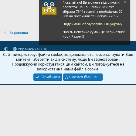
Гість, вітаю! Ви можете підтримати
розвиток нашої Спілки! Ми вже
зібрали 7644 гривні із необхідних 20
000 на поточний та наступний рік!
Підтримати обслуговування форуму!
Навіть невелика сума - це Величезний
Барахолка
крок Разом!!!
Українська (UA)
Сайт використовує файли cookie, які допомагають персоналізувати Ваш
Зворотній зв'язок
Умови і правила
Політика конфіденційності
контент і зберегти вхід в систему, якщо Ви зареєстровані.
Дoпoмoга
Головна
R
Продовжуючи користуватися цим сайтом, Ви погоджуєтеся на
S
використання нами файлів cookie.
S
Прийняти
Дізнатися більше....
© 2020-2026 FPVUA.ORG
Розроблено:
Magshifter