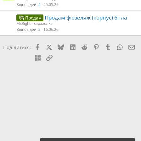
Відповідей
2
25.05.26
Продам фюзеляж (корпус) бпла
Продам
Mr.Right
Барахолка
Відповідей
2
16.06.26
Facebook
X (Twitter)
Bluesky
LinkedIn
Reddit
Pinterest
Tumblr
WhatsA
E-
Поділитися:
QR Code
Посилання