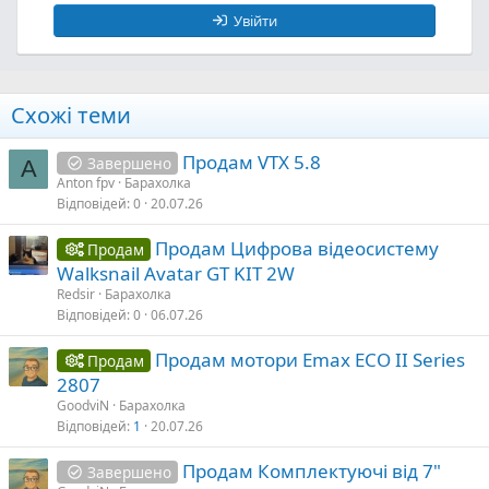
Увійти
Схожі теми
Продам VTX 5.8
Завершено
A
Anton fpv
Барахолка
Відповідей
0
20.07.26
Продам Цифрова відеосистему
Продам
Walksnail Avatar GT KIT 2W
Redsir
Барахолка
Відповідей
0
06.07.26
Продам мотори Emax ECO II Series
Продам
2807
GoodviN
Барахолка
Відповідей
1
20.07.26
Продам Комплектуючі від 7"
Завершено