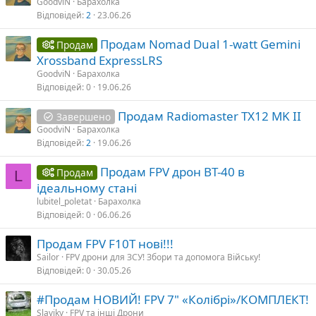
GoodviN
Барахолка
Відповідей
2
23.06.26
Продам Nomad Dual 1-watt Gemini
Продам
Xrossband ExpressLRS
GoodviN
Барахолка
Відповідей
0
19.06.26
Продам Radiomaster TX12 MK II
Завершено
GoodviN
Барахолка
Відповідей
2
19.06.26
Продам FPV дрон ВТ-40 в
Продам
L
ідеальному стані
lubitel_poletat
Барахолка
Відповідей
0
06.06.26
Продам FPV F10T нові!!!
Sailor
FPV дрони для ЗСУ! Збори та допомога Війську!
Відповідей
0
30.05.26
#Продам НОВИЙ! FPV 7" «Колібрі»/КОМПЛЕКТ!
Slaviky
FPV та інші Дрони