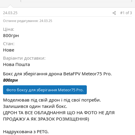
н
в
я
н
і
24.03.25
#1
of
3
с
Останнє редагування:
24.03.25
т
ь
Ціна
800грн
Стан
Нове
Варіанти доставки
Нова Пошта
Бокс для зберігання дрона BetaFPV Meteor75 Pro.
800грн
Фото боксу для зберігання Meteor75 Pro.
Моделював під свій дрон і під свої потреби.
Залишився один такий бокс.
(ДРОН ТА ВСЕ ОБЛАДНАННЯ ЩО НА ФОТО НЕ ДЛЯ
ПРОДАЖУ А ЯК ЗРАЗОК РОЗМІЩЕННЯ)
Надрукована з PETG.