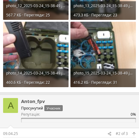
photo_12_2025-03-24_15-38-49.jpg
photo_13_2025-03-24_15-38-49.jpg
567.7 КБ · Перегляди: 25
473.3 КБ · Перегляди: 23
photo_14_2025-03-24_15-38-49.jpg
photo_15_2025-03-24_15-38-49.jpg
460.6 КБ · Перегляди: 22
416.2 КБ · Перегляди: 31
Anton_fpv
A
Просунутий
Учасник
Репутація:
09.04.25
#2
of
3