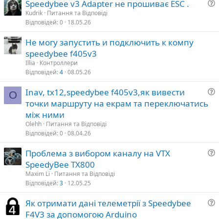
Speedybee v3 Adapter не прошиває ESC .
Kudrik
Питання та Відповіді
я
Відповідей
0
18.05.26
т
а
Не могу запустить и подключить к компу
speedybee f405v3
Illia
Контроллери
я
Відповідей
4
08.05.26
Inav, tx12,speedybee f405v3,як вивести
O
точки маршруту на екрам та переключатись
т
між ними
а
Olehh
Питання та Відповіді
Відповідей
0
08.04.26
Проблема з вибором каналу на VTX
я
SpeedyBee TX800
т
Мaxim Li
Питання та Відповіді
а
Відповідей
3
12.05.25
Як отримати дані телеметрії з Speedybee
F4V3 за допомогою Arduino
я