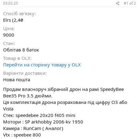
і
03.02.25
#1
of
2
с
Спосіб зв'язку
т
ь
Elrs (2,4₴
Ціна
9000
Стан
Облітав 8 баток
Товар в OLX
Перейти на сторінку товару у OLX
Варіанти доставки
Нова пошта
Продам власноруч зібраний дрон на рамі SpeedyBee
Bee35 Pro 3.5 дюйми.
Ця комплектація дрона розрахована під цифру О3 або
Vista
Стек: speedebee 20x20 f405 mini
Мотори : SP arkhobby 2006-kv 1950
Камера : RunCam ( Аналог)
Vtx : speebee 800