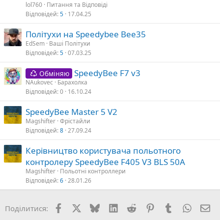
т
lol760
Питання та Відповіді
а
Відповідей
5
17.04.25
Політухи на Speedybee Bee35
EdSem
Ваші Політухи
я
Відповідей
5
07.03.25
SpeedyBee F7 v3
Обміняю
NAukovec
Барахолка
Відповідей
0
16.10.24
SpeedyBee Master 5 V2
Magshifter
Фрістайли
Відповідей
8
27.09.24
Керівництво користувача польотного
контролеру SpeedyBee F405 V3 BLS 50A
Magshifter
Польотні контроллери
Відповідей
6
28.01.26
Facebook
X (Twitter)
Bluesky
LinkedIn
Reddit
Pinterest
Tumblr
WhatsA
E-
Поділитися: