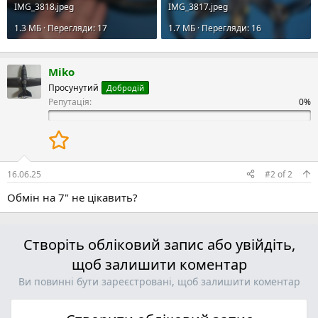
IMG_3818.jpeg
IMG_3817.jpeg
1.3 MБ · Перегляди: 17
1.7 MБ · Перегляди: 16
Miko
Просунутий
Добродій
Репутація:
16.06.25
#2
of
2
Обмін на 7" не цікавить?
Створіть обліковий запис або увійдіть,
щоб залишити коментар
Ви повинні бути зареєстровані, щоб залишити коментар