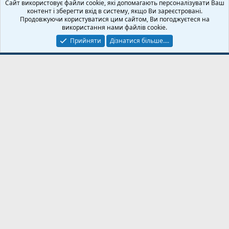
Сайт використовує файли cookie, які допомагають персоналізувати Ваш
Зворотній зв'язок
Умови і правила
Політика конфіденційності
контент і зберегти вхід в систему, якщо Ви зареєстровані.
Дoпoмoга
Головна
R
Продовжуючи користуватися цим сайтом, Ви погоджуєтеся на
S
використання нами файлів cookie.
S
Прийняти
Дізнатися більше....
© 2020-2026 FPVUA.ORG
Розроблено:
Magshifter