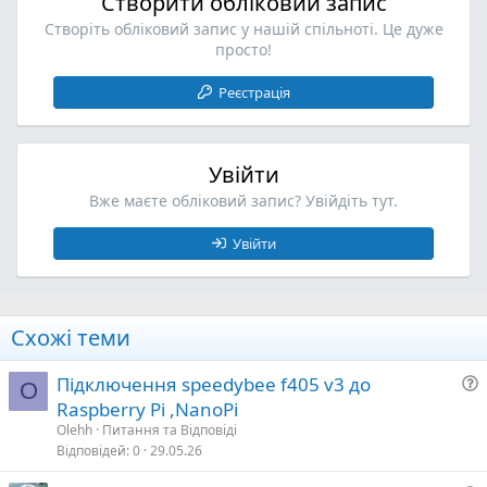
Створити обліковий запис
Створіть обліковий запис у нашій спільноті. Це дуже
просто!
Реєстрація
Увійти
Вже маєте обліковий запис? Увійдіть тут.
Увійти
Схожі теми
Підключення speedybee f405 v3 до
O
Raspberry Pi ,NanoPi
т
Olehh
Питання та Відповіді
а
Відповідей
0
29.05.26