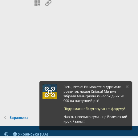
QR Code
Посилання
Гість, вітаю! Ви можете підтримати
розвиток нашої Спілки! Ми вже
зібрали 6894 гривні із необхідних 20
000 на наступний рік!
Підтримати обслуговування форуму!
Навіть невелика сума - це Величезний
Барахолка
крок Разом!!!
Українська (UA)