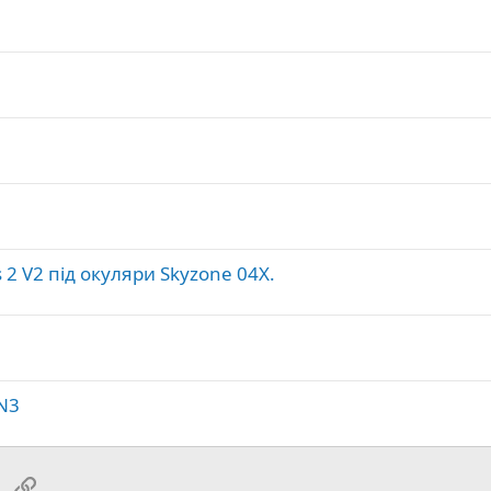
 2 V2 під окуляри Skyzone 04X.
 N3
l
QR Code
Посилання