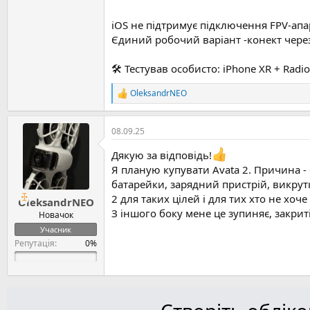
iOS не підтримує підключення FPV-апар
Єдиний робочий варіант -конект через Wi
🛠 Тестував особисто: iPhone XR + Radi
OleksandrNEO
Р
е
а
к
08.09.25
ц
і
Дякую за відповідь!
ї
Я планую купувати Avata 2. Причина - 
:
батарейки, зарядний пристрій, викрутк
2 для таких цілей і для тих хто не хоч
OleksandrNEO
З іншого боку мене це зупиняє, закрит
Новачок
Учасник
Репутація: