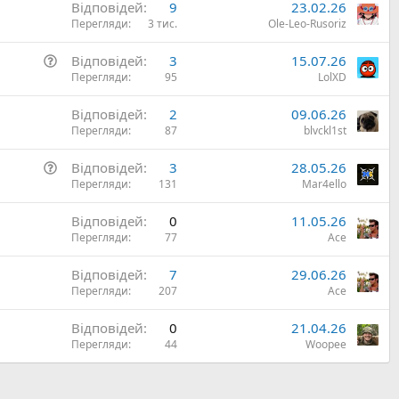
Відповідей
9
23.02.26
а
Перегляди
3 тис.
Ole-Leo-Rusoriz
н
н
П
Відповідей
3
15.07.26
я
и
Перегляди
95
LolXD
т
Відповідей
2
09.06.26
а
Перегляди
87
blvckl1st
н
н
П
Відповідей
3
28.05.26
я
и
Перегляди
131
Mar4ello
т
Відповідей
0
11.05.26
а
Перегляди
77
Ace
н
н
Відповідей
7
29.06.26
я
Перегляди
207
Ace
Відповідей
0
21.04.26
Перегляди
44
Woopee