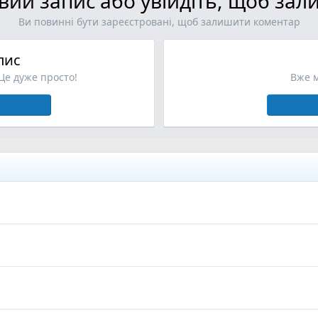
овий запис або увійдіть, щоб за
Ви повинні бути зареєстровані, щоб залишити коментар
пис
 Це дуже просто!
Вже м