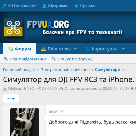
Усі Посилання!
Підтримка
Правила
Форум
Бібліотека
Користувачі
Нові повідомлення
Пошук по форуму
Головний розділ
Програмне забезпечення
Симулятори
Симулятор для DJI FPV RC3 та iPhone.
А
Д
О
В
OleksandrNEO
08.09.25
Остання активність:
08.09.25
3
в
а
с
і
•••
т
т
т
д
о
а
а
п
р
с
н
о
08.09.25
т
т
н
в
е
в
я
і
Доброго дня! Підкажіть, будь ласка, си
м
о
а
д
и
р
к
е