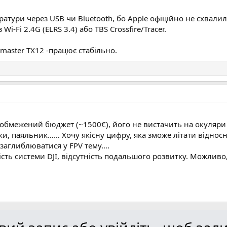
атури через USB чи Bluetooth, бо Apple офіційно не схвалил
-Fi 2.4G (ELRS 3.4) або TBS Crossfire/Tracer.
omaster TX12 -працює стабільно.
обмежений бюджет (~1500€), його не вистачить на окуляри g
и, паяльник…… Хочу якісну цифру, яка зможе літати відносн
е заглиблюватися у FPV тему….
ість системи DJI, відсутність подальшого розвитку. Можливо