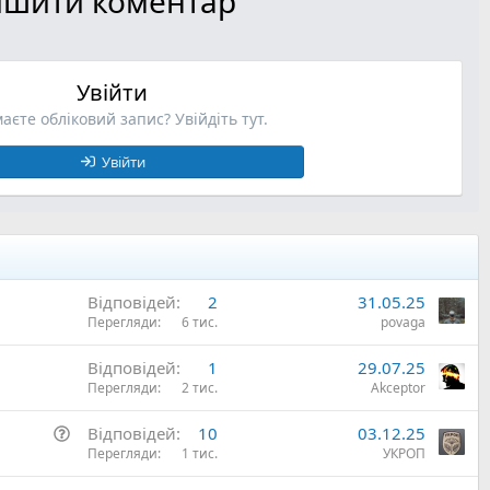
лишити коментар
Увійти
аєте обліковий запис? Увійдіть тут.
Увійти
Відповідей
2
31.05.25
Перегляди
6 тис.
povaga
Відповідей
1
29.07.25
Перегляди
2 тис.
Akceptor
П
Відповідей
10
03.12.25
и
Перегляди
1 тис.
УКРОП
т