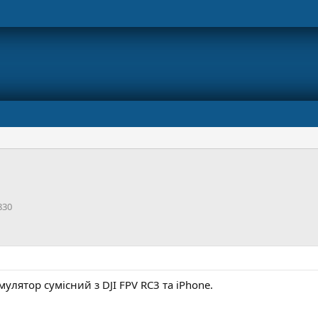
П
830
е
р
е
г
л
я
мулятор сумісний з DJI FPV RC3 та iPhone.
д
и