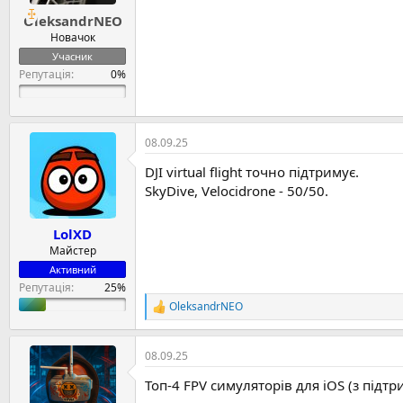
е
т
й
OleksandrNEO
н
и
н
в
Новачок
я
н
Учасник
і
Репутація:
с
т
ь
08.09.25
DJI virtual flight точно підтримує.
SkyDive, Velocidrone - 50/50.
LolXD
Майстер
Активний
Репутація:
OleksandrNEO
Р
е
а
к
08.09.25
ц
Топ-4 FPV симуляторів для iOS (з підт
і
ї