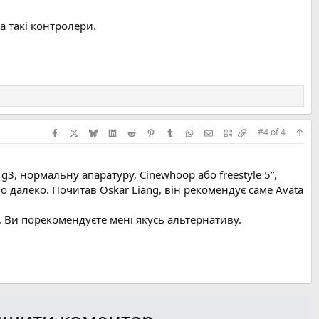
а такі контролери.
Facebook
X (Twitter)
Bluesky
LinkedIn
Reddit
Pinterest
Tumblr
WhatsApp
E-mail
QR Code
Скопіювати п
#4
of
4
3, нормальну апаратуру, Cinewhoop або freestyle 5”,
о далеко. Почитав Oskar Liang, він рекомендує саме Avata
, Ви порекомендуєте мені якусь альтернативу.