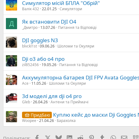
Симулятор місій БПЛА "Обрій"
Валік 432
22.01.25
Симулятори
Як встановити DJI О4
Д
_Дмитро
13.07.26
Питання та Відповіді
DJI goggles N3
blvckl1st
09.06.26
Шоломи та Окуляри
Dji o3 або о4 про
zil852456
19.05.26
Питання та Відповіді
Аккумуляторна батарея DJI FPV Avata Goggles
Ace
11.05.26
Шоломи та Окуляри
3d моделі для dji o4 pro
Gleb
26.04.26
Антени та Приймачі
Куплю кейс до маски Dji Goggles
Придбаю
Woopee
21.04.26
Барахолка
Facebook
X (Twitter)
Bluesky
LinkedIn
Reddit
Pinterest
Tumblr
WhatsApp
E-mai
Поділитися: