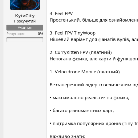
:
4. Feel FPV
KyivCity
Простенький, більше для ознайомленн
Просунутий
Учасник
3. Feel FPV TinyWoop
Репутація:
Нішевий варіант для фанатів вупів, а
2. CurryKitten FPV (платний)
Непогана фізика, але карти й функціо
1. Velocidrone Mobile (платний)
Беззаперечний лідер із величезним в
• максимально реалістична фізика;
• багато різноманітних карт;
• підтримка популярних дронів (Tiny Tra
Важливо знати: