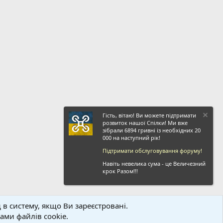
Гість, вітаю! Ви можете підтримати
розвиток нашої Спілки! Ми вже
зібрали 6894 гривні із необхідних 20
000 на наступний рік!
Підтримати обслуговування форуму!
Навіть невелика сума - це Величезний
крок Разом!!!
 в систему, якщо Ви зареєстровані.
ви і правила
Політика конфіденційності
Дoпoмoга
Головна
R
ми файлів cookie.
S
S