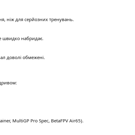
я, ніж для серйозних тренувань.
ле швидко набридає.
нал доволі обмежені.
ідривом:
iner, MultiGP Pro Spec, BetaFPV Air65).