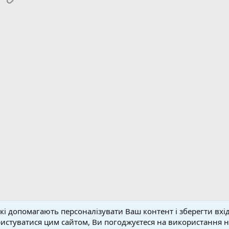
кі допомагають персоналізувати Ваш контент і зберегти вхід
Зворотній зв'язок
Умо
стуватися цим сайтом, Ви погоджуєтеся на використання на