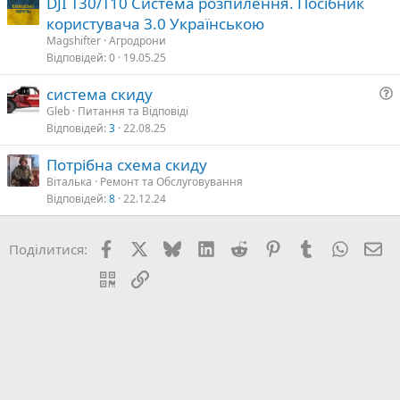
DJI T30/T10 Система розпилення. Посібник
користувача 3.0 Українською
Magshifter
Агродрони
Відповідей
0
19.05.25
система скиду
Gleb
Питання та Відповіді
Відповідей
3
22.08.25
т
а
Потрібна схема скиду
Віталька
Ремонт та Обслуговування
Відповідей
8
22.12.24
я
Facebook
X (Twitter)
Bluesky
LinkedIn
Reddit
Pinterest
Tumblr
WhatsA
E-
Поділитися:
QR Code
Посилання