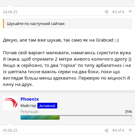
04.06.25
#3
of
6
Шукайте по наступний сайтам:
Дякую, але там вже шукав, так само як на Grabcad ;-)
Почав свій варіант малювати, намагаюсь схрестити вужа
й їжака, щоб отримати 2 метри живого колючого дроту ))
Якщо ж серйозно, то два "горіха" по типу арбалетних і на
їх шептала тисне важіль серви на два боки, поки що
виглядає більш-менш адекватно. Перевірю по міцності й
кину на друк.
Phoenix
Майстер
Активний
Репутація:
05.06.25
#4
of
6