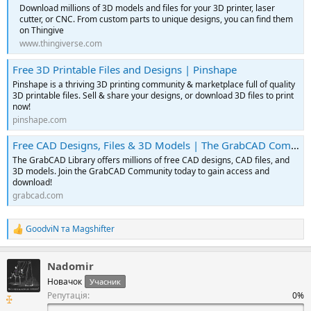
Download millions of 3D models and files for your 3D printer, laser
cutter, or CNC. From custom parts to unique designs, you can find them
on Thingive
www.thingiverse.com
Free 3D Printable Files and Designs | Pinshape
Pinshape is a thriving 3D printing community & marketplace full of quality
3D printable files. Sell & share your designs, or download 3D files to print
now!
pinshape.com
Free CAD Designs, Files & 3D Models | The GrabCAD Community Library
The GrabCAD Library offers millions of free CAD designs, CAD files, and
3D models. Join the GrabCAD Community today to gain access and
download!
grabcad.com
GoodviN
та
Magshifter
Р
е
а
Nadomir
к
ц
Новачок
Учасник
і
Репутація:
ї
: