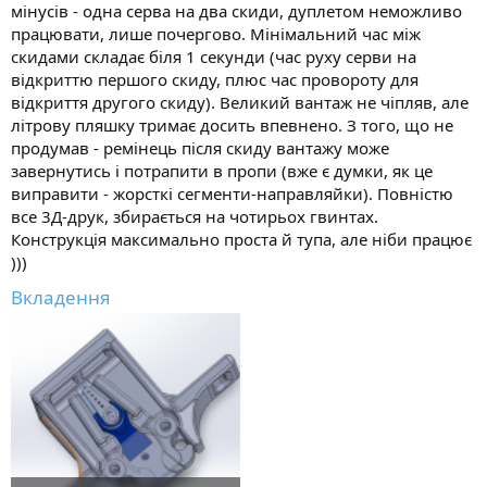
мінусів - одна серва на два скиди, дуплетом неможливо
працювати, лише почергово. Мінімальний час між
скидами складає біля 1 секунди (час руху серви на
відкриттю першого скиду, плюс час провороту для
відкриття другого скиду). Великий вантаж не чіпляв, але
літрову пляшку тримає досить впевнено. З того, що не
продумав - ремінець після скиду вантажу може
завернутись і потрапити в пропи (вже є думки, як це
виправити - жорсткі сегменти-направляйки). Повністю
все 3Д-друк, збирається на чотирьох гвинтах.
Конструкція максимально проста й тупа, але ніби працює
)))
Вкладення