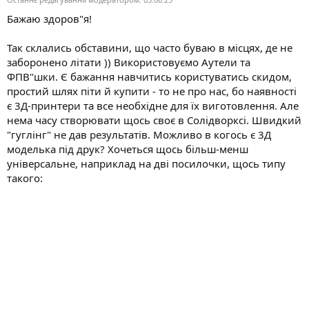
і
Бажаю здоров"я!
с
т
ь
Так склались обставини, що часто буваю в місцях, де не
заборонено літати )) Використовуємо Аутели та
ФПВ"шки. Є бажання навчитись користуватись скидом,
простий шлях піти й купити - то не про нас, бо наявності
є 3Д-принтери та все необхідне для їх виготовлення. Але
нема часу створювати щось своє в Солідворксі. Швидкий
"гуглінг" не дав результатів. Можливо в когось є 3Д
моделька під друк? Хочеться щось більш-менш
універсальне, наприклад на дві посилочки, щось типу
такого: