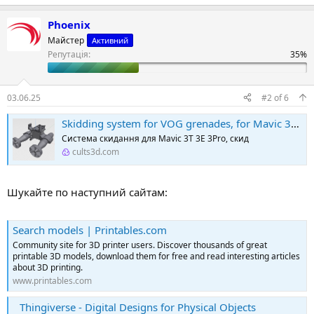
Phoenix
Майстер
Активний
Репутація:
03.06.25
#2
of
6
Skidding system for VOG grenades, for Mavic 3T 3E 3Pro
Система скидання для Mavic 3T 3E 3Pro, скид
cults3d.com
Шукайте по наступний сайтам:
Search models | Printables.com
Community site for 3D printer users. Discover thousands of great
printable 3D models, download them for free and read interesting articles
about 3D printing.
www.printables.com
Thingiverse - Digital Designs for Physical Objects