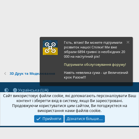
Гість, вітаю! Ви можете підтримати
розвиток нашої Спілки! Ми вже
зібрали 6894 гривні із необхідних 20
000 на наступний рік!
Підтримати обслуговування форуму!
Навіть невелика сума - це Величезний
3D Друк та Моделювання
крок Разом!!!
Українська (UA)
Сайт використовує файли cookie, які допомагають персоналізувати Ваш
Зворотній зв'язок
Умови і правила
Політика конфіденційності
контент і зберегти вхід в систему, якщо Ви зареєстровані.
Дoпoмoга
Головна
R
Продовжуючи користуватися цим сайтом, Ви погоджуєтеся на
S
використання нами файлів cookie.
S
Прийняти
Дізнатися більше....
© 2020-2026 FPVUA.ORG
Розроблено:
Magshifter