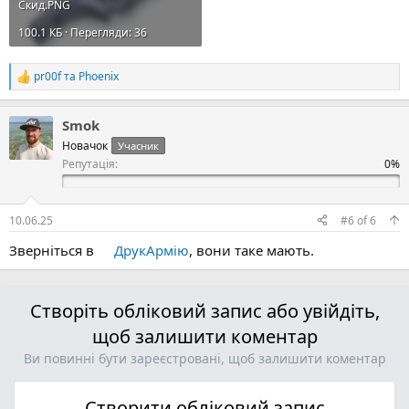
Скид.PNG
100.1 КБ · Перегляди: 36
pr00f
та
Phoenix
Р
е
а
Smok
к
ц
Новачок
Учасник
і
Репутація:
ї
:
10.06.25
#6
of
6
Зверніться в
ДрукАрмію
, вони таке мають.
Створіть обліковий запис або увійдіть,
щоб залишити коментар
Ви повинні бути зареєстровані, щоб залишити коментар
Створити обліковий запис