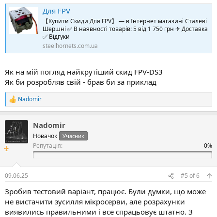
Для FPV
【Купити Скиди Для FPV】 — в Інтернет магазині Сталеві
Шершні ✅ В наявності товарів: 5 від 1 750 грн ✈ Доставка
✅ Відгуки
steelhornets.com.ua
Як на мій погляд найкрутіший скид FPV-DS3
Як би розробляв свій - брав би за приклад
Nadomir
Р
е
а
Nadomir
к
ц
Новачок
Учасник
і
Репутація:
ї
:
09.06.25
#5
of
6
Зробив тестовий варіант, працює. Були думки, що може
не вистачити зусилля мікросерви, але розрахунки
виявились правильними і все спрацьовує штатно. З