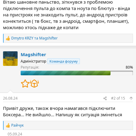
Вітаю шановне паньство, зіткнувся з проблемою
і
підключення пульта до компа та ноута по блютуз - вінда
с
т
на пристроях не знаходить пульт, до андроід пристроїв
ь
конектиться ( тв бокс, тв з андроід, смартфон, планшет),
можливо хтось підкаже де копати
Dmytro KRZY
та
Magshifter
Р
е
а
Magshifter
к
ц
Адміністратор
Команда форуму
і
Репутація:
ї
:
26.08.24
#2
of
15
Привіт друже, також вчора намагався підключити
Боксера... Не вийшло... Напишу як ситуація змінеться
Райчук
Р
е
05.09.24