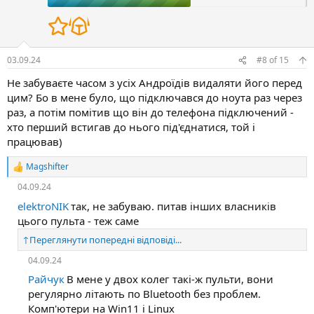
:
03.09.24
#8
of
15
Не забуваєте часом з усіх Андроїдів видаляти його перед
цим? Бо в мене було, що підключався до ноута раз через
раз, а потім помітив що він до телефона підключений -
хто перший встигав до нього під'єднатися, той і
працював)
Magshifter
Р
е
04.09.24
а
к
elektroNIK
так, не забуваю. питав інших власників
ц
цього пульта - теж саме
і
ї
↑
Переглянути попередні відповіді...
:
04.09.24
Райчук
В мене у двох колег такі-ж пульти, вони
регулярно літають по Bluetooth без проблем.
Комп'ютери на Win11 і Linux