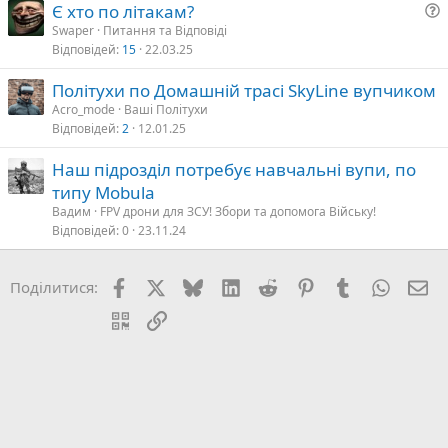
Є хто по літакам?
Swaper
Питання та Відповіді
Відповідей
15
22.03.25
т
а
Політухи по Домашній трасі SkyLine вупчиком
Acro_mode
Ваші Політухи
Відповідей
2
12.01.25
я
Наш підрозділ потребує навчальні вупи, по
типу Mobula
Вадим
FPV дрони для ЗСУ! Збори та допомога Війську!
Відповідей
0
23.11.24
Facebook
X (Twitter)
Bluesky
LinkedIn
Reddit
Pinterest
Tumblr
WhatsA
E-
Поділитися:
QR Code
Посилання