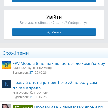
Увійти
Вже маєте обліковий запис? Увійдіть тут.
Увійти
Схожі теми
FPV Mobula 8 не підключається до комп'ютеру
Валік 432
Вупи (TinyWhoop)
Відповідей
37
29.06.26
Правий стік на jumper t pro v2 по ролу сам
K
пливе вправо
Krasavaept
Контроллери
Відповідей
11
08.07.26
Продам два 7 дюймових дрони по
Продам