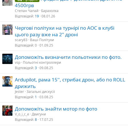
4500грв
Степан Чапай
Барахолка
Відповідей
19
08.01.26
Чергові політухи на турнірі по АОС в клубі
цього разу вже на 2" дроні
scary83
Ваші Політухи
Відповідей
0
01.09.25
Допоможіть визначити польотники по фото.
vsp
Польотні контроллери
Відповідей
3
09.08.25
Ardupilot, рама 15'', стрибає дрон, або по ROLL
дрижить
Jester
Загальні дискусії
Відповідей
1
03.08.25
Допоможіть знайти мотор по фото
V_o_i_c_e
Двигуни
Відповідей
8
17.07.25