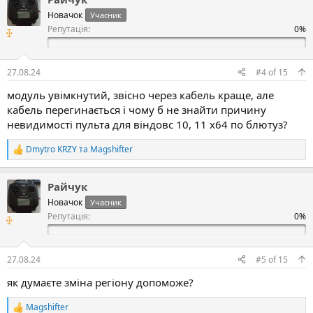
ц
Новачок
Учасник
і
Репутація:
ї
:
27.08.24
#4
of
15
модуль увімкнутий, звісно через кабель краще, але
кабель перегинається і чому б не знайти причину
невидимості пульта для віндовс 10, 11 x64 по блютуз?
Dmytro KRZY
та
Magshifter
Р
е
а
Райчук
к
ц
Новачок
Учасник
і
Репутація:
ї
:
27.08.24
#5
of
15
як думаєте зміна регіону допоможе?
Magshifter
Р