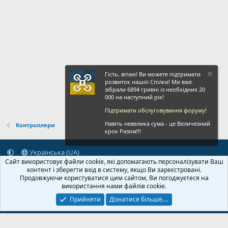
Гість, вітаю! Ви можете підтримати
розвиток нашої Спілки! Ми вже
зібрали 6894 гривні із необхідних 20
000 на наступний рік!
Підтримати обслуговування форуму!
Навіть невелика сума - це Величезний
Контроллери
крок Разом!!!
Українська (UA)
Сайт використовує файли cookie, які допомагають персоналізувати Ваш
Зворотній зв'язок
Умови і правила
Політика конфіденційності
контент і зберегти вхід в систему, якщо Ви зареєстровані.
Дoпoмoга
Головна
R
Продовжуючи користуватися цим сайтом, Ви погоджуєтеся на
S
використання нами файлів cookie.
S
Прийняти
Дізнатися більше....
© 2020-2026 FPVUA.ORG
Розроблено:
Magshifter