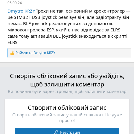
е
05.09.24
а
к
Dmytro KRZY
Трохи не так: основний мікроконтролер —
ц
це STM32 і USB joystick реалізує він, але радіотракту він
і
немає. BLE joystick реалізовується за допомогою
ї
мікроконтролера ESP, який в нас відповідає за ELRS -
:
саме тому активація BLE joystick знаходиться в скрипті
ELRS.
Райчук
та
Dmytro KRZY
Р
е
а
к
ц
Створіть обліковий запис або увійдіть,
і
щоб залишити коментар
ї
:
Ви повинні бути зареєстровані, щоб залишити коментар
Створити обліковий запис
Створіть обліковий запис у нашій спільноті. Це дуже
просто!
Реєстрація