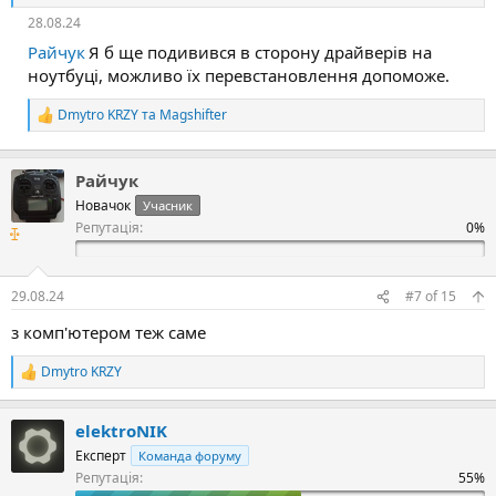
е
28.08.24
а
к
Райчук
Я б ще подивився в сторону драйверів на
ц
ноутбуці, можливо їх перевстановлення допоможе.
і
ї
Dmytro KRZY
та
Magshifter
:
Р
е
а
к
Райчук
ц
Новачок
Учасник
і
Репутація:
ї
:
29.08.24
#7
of
15
з комп'ютером теж саме
Dmytro KRZY
Р
е
а
elektroNIK
к
ц
Експерт
Команда форуму
і
Репутація:
ї