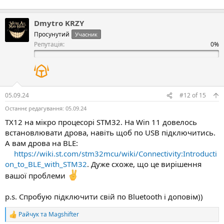
е
а
к
Dmytro KRZY
ц
і
Просунутий
Учасник
ї
Репутація:
:
05.09.24
#12
of
15
Останнє редагування:
05.09.24
TX12 на мікро процесорі STM32. На Win 11 довелось
встановлювати дрова, навіть щоб по USB підключитись.
А вам дрова на BLE:
https://wiki.st.com/stm32mcu/wiki/Connectivity:Introducti
on_to_BLE_with_STM32
. Дуже схоже, що це вирішення
вашої проблеми
p.s. Спробую підключити свій по Bluetooth і доповім))
Райчук
та
Magshifter
Р