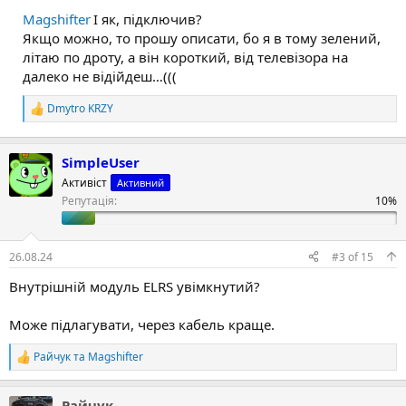
а
к
Magshifter
І як, підключив?
ц
Якщо можно, то прошу описати, бо я в тому зелений,
і
літаю по дроту, а він короткий, від телевізора на
ї
далеко не відійдеш…(((
:
Dmytro KRZY
Р
е
а
к
SimpleUser
ц
Активіст
Активний
і
Репутація:
ї
:
26.08.24
#3
of
15
Внутрішній модуль ELRS увімкнутий?
Може підлагувати, через кабель краще.
Райчук
та
Magshifter
Р
е
а
Райчук
к