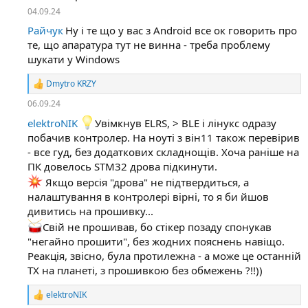
04.09.24
Райчук
Ну і те що у вас з Android все ок говорить про
те, що апаратура тут не винна - треба проблему
шукати у Windows
Dmytro KRZY
Р
е
06.09.24
а
к
elektroNIK
Увімкнув ELRS, > BLE і лінукс одразу
ц
побачив контролер. На ноуті з він11 також перевірив
і
- все гуд, без додаткових складнощів. Хоча раніше на
ї
:
ПК довелось STM32 дрова підкинути.
Якщо версія "дрова" не підтвердиться, а
налаштування в контролері вірні, то я би йшов
дивитись на прошивку...
Свій не прошивав, бо стікер позаду спонукав
"негайно прошити", без жодних пояснень навіщо.
Реакція, звісно, була протилежна - а може це останній
TX на планеті, з прошивкою без обмежень ?!!))
elektroNIK
Р