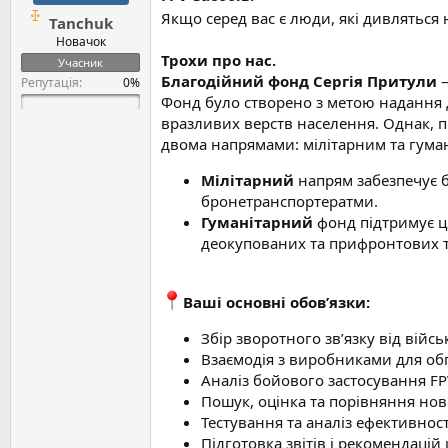
е
й
Якщо серед вас є люди, які дивляться 
Tanchuk
н
н
Новачок
я
Трохи про нас.
Учасник
Благодійний фонд Сергія Притули
—
Репутація:
Фонд було створено з метою надання д
вразливих верств населення. Однак, п
двома напрямами: мілітарним та гума
Мілітарний
напрям забезпечує 
бронетранспортератми.
Гуманітарний
фонд підтримує ц
деокупованих та прифронтових те
Ваші основні обов’язки:
Збір зворотного зв’язку від війс
Взаємодія з виробниками для обг
Аналіз бойового застосування FP
Пошук, оцінка та порівняння нов
Тестування та аналіз ефективності
Підготовка звітів і рекомендаці