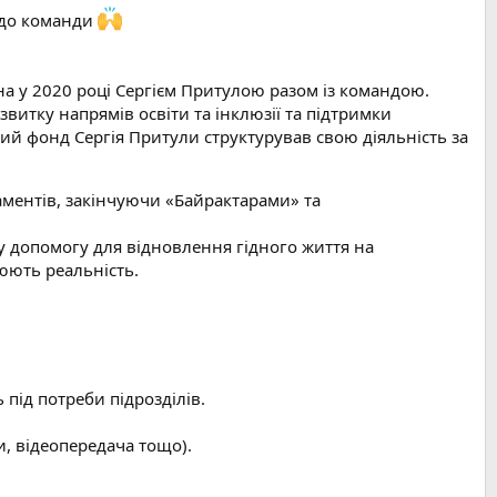
о до команди
на у 2020 році Сергієм Притулою разом із командою.
итку напрямів освіти та інклюзії та підтримки
ий фонд Сергія Притули структурував свою діяльність за
аментів, закінчуючи «Байрактарами» та
у допомогу для відновлення гідного життя на
нюють реальність.
під потреби підрозділів.
и, відеопередача тощо).