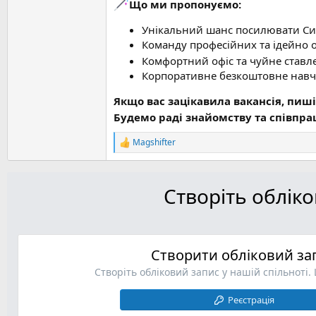
Що ми пропонуємо:
Унікальний шанс посилювати Си
Команду професійних та ідейно 
Комфортний офіс та чуйне ставл
Корпоративне безкоштовне навчан
Якщо вас зацікавила вакансія, пиш
Будемо раді знайомству та співпра
Magshifter
Р
е
а
к
Створіть облік
ц
і
ї
:
Створити обліковий за
Створіть обліковий запис у нашій спільноті.
Реєстрація