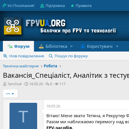
Усі Посилання!
Підтримка
Правила
Форум
Бібліотека
Користувачі
Нові повідомлення
Пошук по форуму
Технічна майстерня
Робота
Вакансія_Спеціаліст, Аналітик з тесту
А
Д
В
П
Tanchuk
18.05.26
0
117
в
а
і
е
•••
т
т
д
р
о
а
п
е
р
с
о
г
18.05.26
т
т
в
л
T
е
в
і
я
Вітаю! Мене звати Тетяна, я Рекрутер
м
о
д
д
Разом ми наближаємо перемогу над во
и
р
е
и
FPV-засобів.