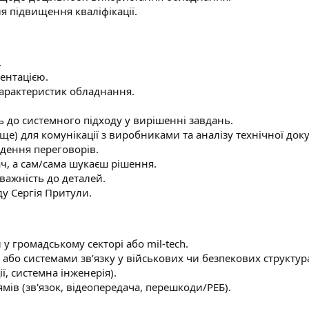
я підвищення кваліфікації.
.
ентацією.
характеристик обладнання.
ь до системного підходу у вирішенні завдань.
ще) для комунікації з виробниками та аналізу технічної доку
дення переговорів.
ач, а сам/сама шукаєш рішення.
важність до деталей.
ду Сергія Притули.
 у громадському секторі або mil-tech.
 або системами зв’язку у військових чи безпекових структура
ї, системна інженерія).
мів (зв'язок, відеопередача, перешкоди/РЕБ).