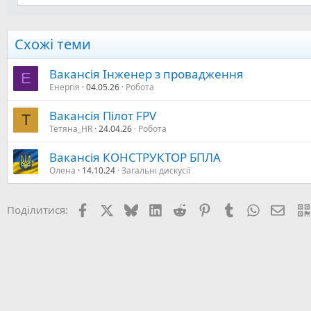
Схожі теми
Вакансія Інженер з провадження
Е
Енергія
04.05.26
Робота
Вакансія Пілот FPV
Т
Тетяна_HR
24.04.26
Робота
Вакансія КОНСТРУКТОР БПЛА
Олена
14.10.24
Загальні дискусії
Facebook
X (Twitter)
Bluesky
LinkedIn
Reddit
Pinterest
Tumblr
WhatsApp
E-mai
Поділитися: