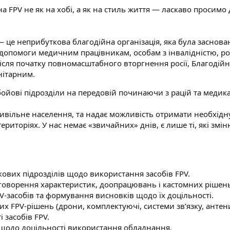
на FPV не як на хобі, а як на стиль життя — ласкаво просим
 це неприбуткова благодійна організація, яка була заснова
опомоги медичним працівникам, особам з інвалідністю, розв
ісля початку повномасштабного вторгнення росії, Благодійн
нітарним.
бойові підрозділи на передовій починаючи з рацій та медик
ивільне населення, та надає можливість отримати необхідн
риторіях. У нас немає «звичайних» днів, є лише ті, які змі
ькових підрозділів щодо використання засобів FPV.
оворення характеристик, доопрацювань і кастомних рішень 
V-засобів та формування висновків щодо їх доцільності.
их FPV-рішень (дрони, комплектуючі, системи зв’язку, антен
 засобів FPV.
й щодо доцільності використання обладнання.