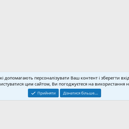
кі допомагають персоналізувати Ваш контент і зберегти вхід
Зворотній зв'язок
Умо
стуватися цим сайтом, Ви погоджуєтеся на використання на
© 2020-2026 FPVUA.ORG
Прийняти
Дізнатися більше....
Розроблено:
Magshifter