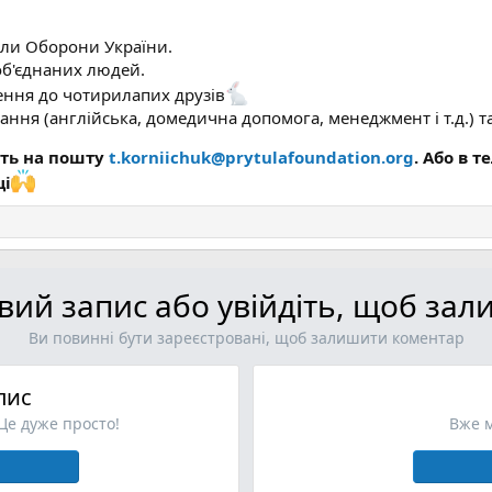
ли Оборони України.
об'єднаних людей.
ення до чотирилапих друзів
ня (англійська, домедична допомога, менеджмент і т.д.) та 
іть на пошту
t.korniichuk@prytulafoundation.org
. Або в 
ці
овий запис або увійдіть, щоб за
Ви повинні бути зареєстровані, щоб залишити коментар
пис
 Це дуже просто!
Вже м