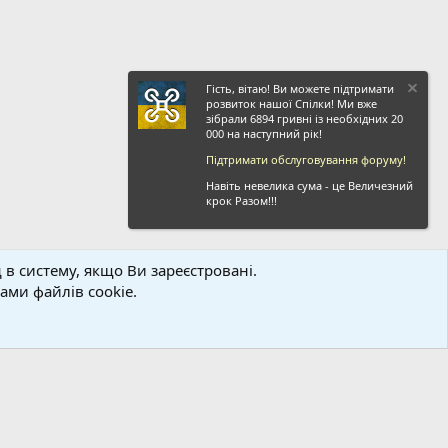
Гість, вітаю! Ви можете підтримати
розвиток нашої Спілки! Ми вже
зібрали 6894 гривні із необхідних 20
000 на наступний рік!
Підтримати обслуговування форуму!
Навіть невелика сума - це Величезний
крок Разом!!!
 в систему, якщо Ви зареєстровані.
ви і правила
Політика конфіденційності
Дoпoмoга
Головна
R
ми файлів cookie.
S
S