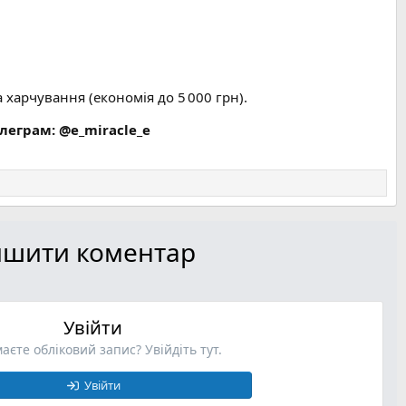
харчування (економія до 5 000 грн).
телеграм: @e_miracle_e
лишити коментар
Увійти
аєте обліковий запис? Увійдіть тут.
Увійти