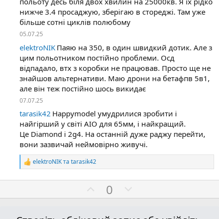
польоту десь біля двох хвилин на 25000кв. Я їх рідко
і
нижче 3.4 просаджую, зберігаю в стореджі. Там уже
ї
більше сотні циклів полюбому
:
05.07.25
elektroNIK
Паяю на 350, в один швидкий дотик. Але з
цим польотником постійно проблеми. Осд
відпадало, втх з коробки не працював. Просто ще не
знайшов альтернативи. Маю дрони на бетафпв 5в1,
але він теж постійно шось викидає
07.07.25
tarasik42
Happymodel умудрилися зробити і
найгірший у світі АІО для 65мм, і найкращий.
Це Diamond i 2g4. На останній дуже раджу перейти,
вони зазвичай неймовірно живучі.
elektroNIK
та
tarasik42
Р
е
а
П
Н
0
к
ц
о
е
і
з
г
ї