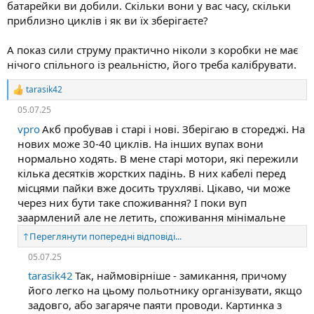
батарейки ви добили. Скільки вони у вас часу, скільки
приблизно циклів і як ви їх зберігаєте?
А показ сили струму практично ніколи з коробки не має
нічого спільного із реальністю, його треба калібрувати.
tarasik42
Р
е
05.07.25
а
к
vpro
Акб пробував і старі і нові. Зберігаю в стореджі. На
ц
нових може 30-40 циклів. На інших вупах вони
і
нормально ходять. В мене старі мотори, які пережили
ї
кілька десятків жорстких падінь. В них кабелі перед
:
місцями пайки вже досить трухляві. Цікаво, чи може
через них бути таке споживання? І поки вуп
заармлений але не летить, споживання мінімальне
↑
Переглянути попередні відповіді...
05.07.25
tarasik42
Так, наймовірніше - замикання, причому
його легко на цьому польотнику організувати, якщо
задовго, або загаряче паяти проводи. Картинка з