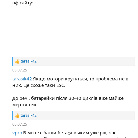
оф.сайту:
tarasik42
Р
е
05.07.25
а
tarasik42
к
Якщо мотори крутяться, то проблема не в
ц
них. Це схоже таки ESC.
і
ї
До речі, батарейки після 30-40 циклів вже майже
:
мертві теж.
tarasik42
Р
е
05.07.25
а
vpro
к
В мене є батки бетафпв яким уже рік, час
ц