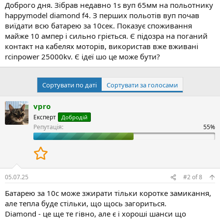
і
Доброго дня. Зібрав недавно 1s вуп 65мм на польотнику
с
happymodel diamond f4. З перших польотів вуп почав
т
виїдати всю батарею за 10сек. Показує споживання
ь
майже 10 ампер і сильно гріється. Є підозра на поганий
контакт на кабелях моторів, використав вже вживані
rcinpower 25000kv. Є ідеї шо це може бути?
Сортувати по даті
Сортувати за голосами
vpro
Експерт
Добродій
Репутація:
05.07.25
#2
of
8
Батарею за 10с може зжирати тільки коротке замикання,
але тепла буде стільки, що щось загориться.
Diamond - це ще те гівно, але є і хороші шанси що