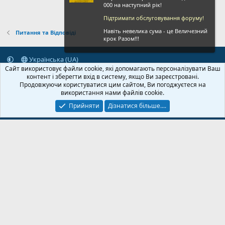
000 на наступний рік!
Підтримати обслуговування форуму!
Навіть невелика сума - це Величезний
Питання та Відповіді
крок Разом!!!
Українська (UA)
Сайт використовує файли cookie, які допомагають персоналізувати Ваш
Зворотній зв'язок
Умови і правила
Політика конфіденційності
контент і зберегти вхід в систему, якщо Ви зареєстровані.
Дoпoмoга
Головна
R
Продовжуючи користуватися цим сайтом, Ви погоджуєтеся на
S
використання нами файлів cookie.
S
Прийняти
Дізнатися більше....
© 2020-2026 FPVUA.ORG
Розроблено:
Magshifter