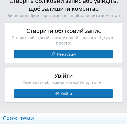
Створіть обліковий запис або увійдіть,
:
и
а
щоб залишити коментар
т
т
и
и
Ви повинні бути зареєстровані, щоб залишити коментар
в
в
н
н
Створити обліковий запис
о
о
Створіть обліковий запис у нашій спільноті. Це дуже
просто!
Реєстрація
Увійти
Вже маєте обліковий запис? Увійдіть тут.
Увійти
Схожі теми