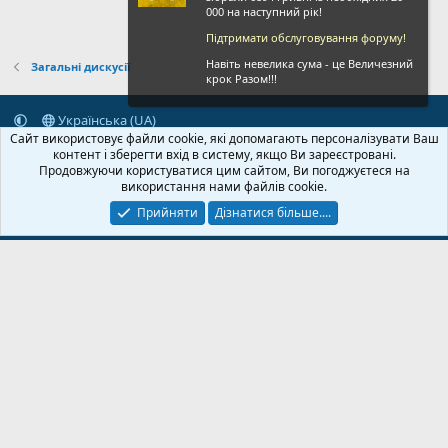
000 на наступний рік!
Підтримати обслуговування форуму!
Навіть невелика сума - це Величезний
Загальні дискусії
крок Разом!!!
Українська (UA)
Сайт використовує файли cookie, які допомагають персоналізувати Ваш
Зворотній зв'язок
Умови і правила
Політика конфіденційності
контент і зберегти вхід в систему, якщо Ви зареєстровані.
Дoпoмoга
Головна
R
Продовжуючи користуватися цим сайтом, Ви погоджуєтеся на
S
використання нами файлів cookie.
S
Прийняти
Дізнатися більше....
© 2020-2026 FPVUA.ORG
Розроблено:
Magshifter