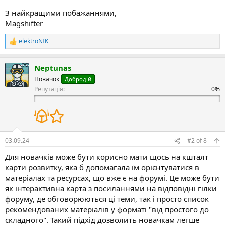
З найкращими побажаннями,
Magshifter
elektroNIK
Р
е
а
Neptunas
к
ц
Новачок
Добродій
і
Репутація:
ї
:
03.09.24
#2
of
8
Для новачків може бути корисно мати щось на кшталт
карти розвитку, яка б допомагала їм орієнтуватися в
матеріалах та ресурсах, що вже є на форумі. Це може бути
як інтерактивна карта з посиланнями на відповідні гілки
форуму, де обговорюються ці теми, так і просто список
рекомендованих матеріалів у форматі "від простого до
складного". Такий підхід дозволить новачкам легше