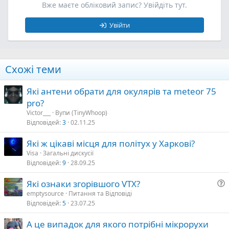
Вже маєте обліковий запис? Увійдіть тут.
Увійти
Схожі теми
Які антени обрати для окулярів та meteor 75
pro?
Victor___
Вупи (TinyWhoop)
Відповідей
3
02.11.25
Які ж цікаві місця для політух у Харкові?
Visa
Загальні дискусії
Відповідей
9
28.09.25
Які ознаки згорівшого VTX?
emptysource
Питання та Відповіді
Відповідей
5
23.07.25
т
а
А це випадок для якого потрібні мікрорухи