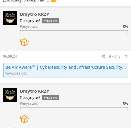
Dmytro KRZY
Просунутий
Учасник
Репутація:
06.09.24
#7
of
8
Be Air Aware™ | Cybersecurity and Infrastructure Security Agency CISA
www.cisa.gov
Dmytro KRZY
Просунутий
Учасник
Репутація: