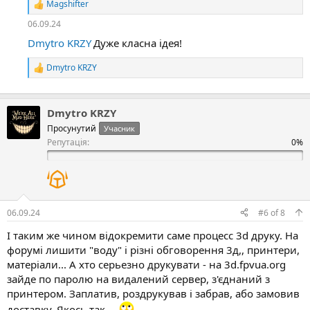
Magshifter
Р
е
06.09.24
а
Dmytro KRZY
к
Дуже класна ідея!
ц
і
Dmytro KRZY
Р
ї
е
:
а
к
Dmytro KRZY
ц
і
Просунутий
Учасник
ї
Репутація:
:
06.09.24
#6
of
8
І таким же чином відокремити саме процесс 3d друку. На
форумі лишити "воду" і різні обговорення 3д,, принтери,
матеріали... А хто серьезно друкувати - на 3d.fpvua.org
зайде по паролю на видалений сервер, з'єднаний з
принтером. Заплатив, роздрукував і забрав, або замовив
доставку. Якось так ...