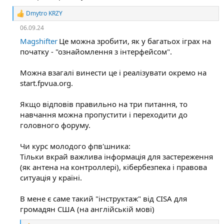
і
ї
Dmytro KRZY
:
Р
е
06.09.24
а
к
Magshifter
Це можна зробити, як у багатьох іграх на
ц
початку - "ознайомлення з інтерфейсом".
і
ї
Можна взагалі винести це і реалізувати окремо на
:
start.fpvua.org.
Якщо відповів правильно на три питання, то
навчання можна пропустити і переходити до
головного форуму.
Чи курс молодого фпв'шника:
Тільки вкрай важлива інформація для застереження
(як антена на контроллері), кібербезпека і правова
ситуація у країні.
В мене є саме такий "інструктаж" від CISA для
громадян США (на англійській мові)