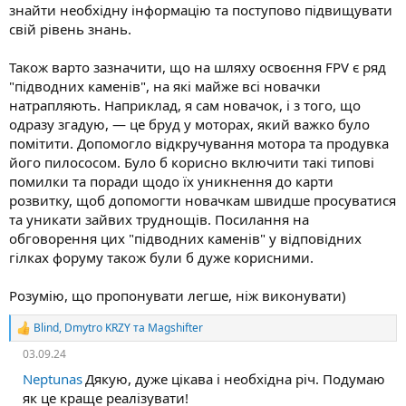
знайти необхідну інформацію та поступово підвищувати
свій рівень знань.
Також варто зазначити, що на шляху освоєння FPV є ряд
"підводних каменів", на які майже всі новачки
натрапляють. Наприклад, я сам новачок, і з того, що
одразу згадую, — це бруд у моторах, який важко було
помітити. Допомогло відкручування мотора та продувка
його пилососом. Було б корисно включити такі типові
помилки та поради щодо їх уникнення до карти
розвитку, щоб допомогти новачкам швидше просуватися
та уникати зайвих труднощів. Посилання на
обговорення цих "підводних каменів" у відповідних
гілках форуму також були б дуже корисними.
Розумію, що пропонувати легше, ніж виконувати)
Blind
,
Dmytro KRZY
та
Magshifter
Р
е
03.09.24
а
к
Neptunas
Дякую, дуже цікава і необхідна річ. Подумаю
ц
як це краще реалізувати!