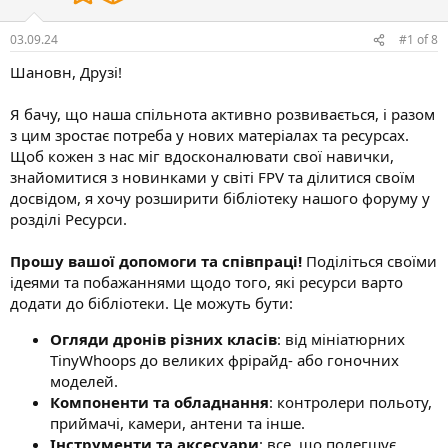
і
с
03.09.24
#1
of
8
т
ь
Шановн, Друзі!
Я бачу, що наша спільнота активно розвивається, і разом
з цим зростає потреба у нових матеріалах та ресурсах.
Щоб кожен з нас міг вдосконалювати свої навички,
знайомитися з новинками у світі FPV та ділитися своїм
досвідом, я хочу розширити бібліотеку нашого форуму у
розділі Ресурси.
Прошу вашої допомоги та співпраці!
Поділіться своїми
ідеями та побажаннями щодо того, які ресурси варто
додати до бібліотеки. Це можуть бути:
Огляди дронів різних класів
: від мініатюрних
TinyWhoops до великих фрірайд- або гоночних
моделей.
Компоненти та обладнання
: контролери польоту,
приймачі, камери, антени та інше.
Інструменти та аксесуари
: все, що полегшує