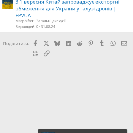
З 1 вересня Китай запроваджує експортні
обмеження для України у галузі дронів |
FPVUA
Magshifter
Загальні дискусії
Відповідей
0
31.08.24
Facebook
X (Twitter)
Bluesky
LinkedIn
Reddit
Pinterest
Tumblr
WhatsA
E-
Поділитися:
QR Code
Посилання