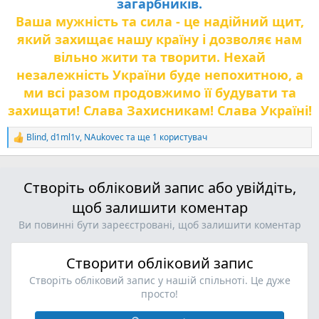
загарбників.
Ваша мужність та сила - це надійний щит,
який захищає нашу країну і дозволяє нам
вільно жити та творити. Нехай
незалежність України буде непохитною, а
ми всі разом продовжимо її будувати та
захищати! Слава Захисникам! Слава Україні!
Blind
,
d1ml1v
,
NAukovec
та ще 1 користувач
Р
е
а
к
Створіть обліковий запис або увійдіть,
ц
і
щоб залишити коментар
ї
:
Ви повинні бути зареєстровані, щоб залишити коментар
Створити обліковий запис
Створіть обліковий запис у нашій спільноті. Це дуже
просто!