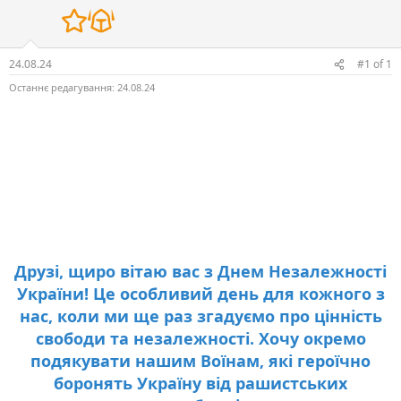
н
я
24.08.24
#1
of
1
Останнє редагування:
24.08.24
Друзі, щиро вітаю вас з Днем Незалежності
України! Це особливий день для кожного з
нас, коли ми ще раз згадуємо про цінність
свободи та незалежності. Хочу окремо
подякувати нашим Воїнам, які героїчно
боронять Україну від рашистських