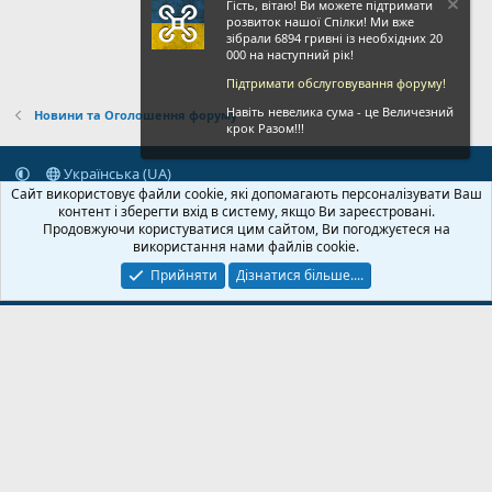
Гість, вітаю! Ви можете підтримати
розвиток нашої Спілки! Ми вже
зібрали 6894 гривні із необхідних 20
000 на наступний рік!
Підтримати обслуговування форуму!
Навіть невелика сума - це Величезний
Новини та Оголошення форуму
крок Разом!!!
Українська (UA)
Сайт використовує файли cookie, які допомагають персоналізувати Ваш
Зворотній зв'язок
Умови і правила
Політика конфіденційності
контент і зберегти вхід в систему, якщо Ви зареєстровані.
Дoпoмoга
Головна
R
Продовжуючи користуватися цим сайтом, Ви погоджуєтеся на
S
використання нами файлів cookie.
S
Прийняти
Дізнатися більше....
© 2020-2026 FPVUA.ORG
Розроблено:
Magshifter