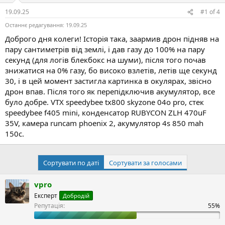
н
в
я
н
19.09.25
#1
of
4
і
Останнє редагування:
19.09.25
с
т
Доброго дня колеги! Історія така, заармив дрон підняв на
ь
пару сантиметрів від землі, і дав газу до 100% на пару
секунд (для логів блекбокс на шуми), після того почав
знижатися на 0% газу, бо високо взлетів, летів ще секунд
30, і в цей момент застигла картинка в окулярах, звісно
дрон впав. Після того як перепідключив акумулятор, все
було добре. VTX speedybee tx800 skyzone 04o pro, стек
speedybee f405 mini, конденсатор RUBYCON ZLH 470uF
35V, камера runcam phoenix 2, акумулятор 4s 850 mah
150c.
Сортувати по даті
Сортувати за голосами
vpro
Експерт
Добродій
Репутація: