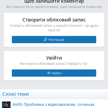
щоб залишити коментар
т
т
и
и
Ви повинні бути зареєстровані, щоб залишити коментар
в
в
н
н
Створити обліковий запис
о
о
Створіть обліковий запис у нашій спільноті. Це дуже
просто!
Реєстрація
Увійти
Вже маєте обліковий запис? Увійдіть тут.
Увійти
Схожі теми
Air65 Проблема з відеозвязком, починає