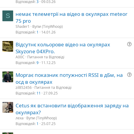
а
Відповідей
3
09.03.26
немає телеметрії на відео в окулярах meteor
S
75 pro
я
Shader1
Вупи (TinyWhoop)
Відповідей
1
14.01.26
Відсутнє кольорове відео на окулярах
Skyzone 04XPro.
т
A00C
Питання та Відповіді
а
Відповідей
9
11.12.25
Моргає показник потужності RSSI в дБм, на
осд в окулярах
я
т
zil852456
Питання та Відповіді
а
Відповідей
11
27.09.25
Cetus як встановити відображення заряду на
окулярах?
я
леха
Вупи (TinyWhoop)
Відповідей
1
25.07.25