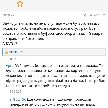
19.09.25
#2
of
4
Важко уявити, як на аналогу таке може бути, але якщо
може, то проблема або в камері, або в окулярах. Все
решта не має ніякого буфера, щоб зберегти цілий кадр і
відправляти його знов.
А DVR є?
Hindinusa
Р
е
19.09.25
а
к
vpro
DVR немає, бо там де я літав знімати не можна. Та
ц
було просто банально наче зависла картинка і я тупо
і
чекав коли вона відвисне, але пізно зрозумів, що це не
ї
відеогра) За день до цього відлітав 3 батки, і теж робив
:
навантаження, все пройшло гладко.
19.09.25
zil852456
Ще хочу додати, що коли проводив
поверхневий огляд комплектуючих на випадок