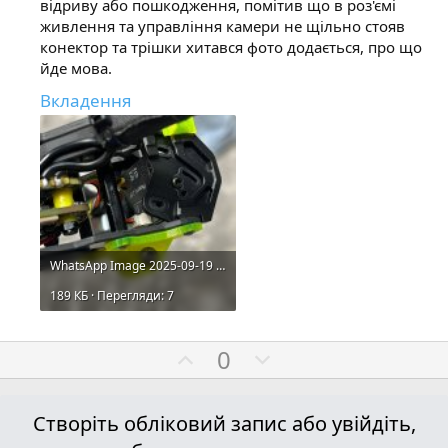
відриву або пошкодження, помітив що в роз'ємі
живлення та управління камери не щільно стояв
конектор та трішки хитався фото додається, про що
йде мова.
Вкладення
WhatsApp Image 2025-09-19 at 12.18.56.jpeg
189 КБ · Перегляди: 7
П
Н
0
о
е
з
г
Створіть обліковий запис або увійдіть,
и
а