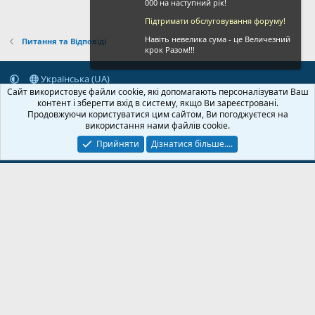
000 на наступний рік!
Підтримати обслуговування форуму!
Навіть невелика сума - це Величезний
Питання та Відповіді
крок Разом!!!
Українська (UA)
Сайт використовує файли cookie, які допомагають персоналізувати Ваш
Зворотній зв'язок
Умови і правила
Політика конфіденційності
контент і зберегти вхід в систему, якщо Ви зареєстровані.
Дoпoмoга
Головна
R
Продовжуючи користуватися цим сайтом, Ви погоджуєтеся на
S
використання нами файлів cookie.
S
Прийняти
Дізнатися більше....
© 2020-2026 FPVUA.ORG
Розроблено:
Magshifter