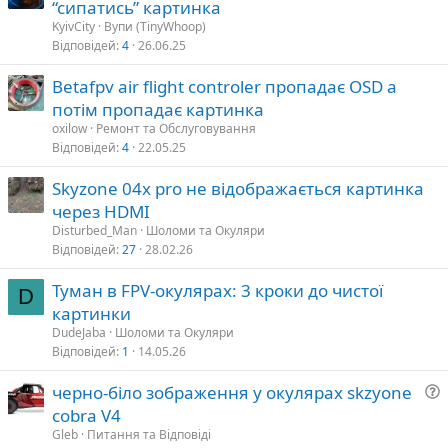
“сипатись” картинка
KyivCity
Вупи (TinyWhoop)
Відповідей
4
26.06.25
Betafpv air flight controler пропадає OSD а
потім пропадає картинка
oxilow
Ремонт та Обслуговування
Відповідей
4
22.05.25
Skyzone 04x pro не відображається картинка
через HDMI
Disturbed_Man
Шоломи та Окуляри
Відповідей
27
28.02.26
Туман в FPV-окулярах: 3 кроки до чистої
D
картинки
DudeJaba
Шоломи та Окуляри
Відповідей
1
14.05.26
черно-біло зображення у окулярах skzyone
cobra V4
т
Gleb
Питання та Відповіді