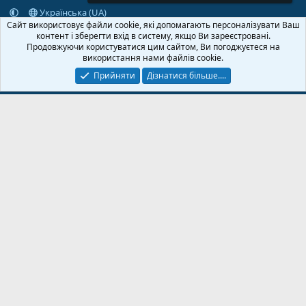
Українська (UA)
Сайт використовує файли cookie, які допомагають персоналізувати Ваш
Зворотній зв'язок
Умови і правила
Політика конфіденційності
контент і зберегти вхід в систему, якщо Ви зареєстровані.
Дoпoмoга
Головна
R
Продовжуючи користуватися цим сайтом, Ви погоджуєтеся на
S
використання нами файлів cookie.
S
Прийняти
Дізнатися більше....
© 2020-2026 FPVUA.ORG
Розроблено:
Magshifter