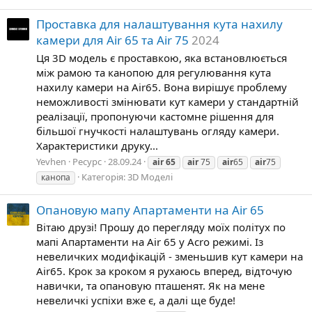
Проставка для налаштування кута нахилу
камери для Air 65 та Air 75
2024
Ця 3D модель є проставкою, яка встановлюється
між рамою та канопою для регулювання кута
нахилу камери на Air65. Вона вирішує проблему
неможливості змінювати кут камери у стандартній
реалізації, пропонуючи кастомне рішення для
більшої гнучкості налаштувань огляду камери.
Характеристики друку...
Yevhen
Ресурс
28.09.24
air
65
air
75
air
65
air
75
Категорія:
3D Моделі
канопа
Опановую мапу Апартаменти на Air 65
Вітаю друзі! Прошу до перегляду моїх політух по
мапі Апартаменти на Air 65 у Acro режимі. Із
невеличких модифікацій - зменьшив кут камери на
Air65. Крок за кроком я рухаюсь вперед, відточую
навички, та опановую пташенят. Як на мене
невеличкі успіхи вже є, а далі ще буде!