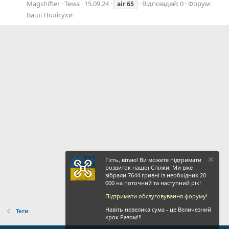
Magshifter
Тема
15.09.24
Відповідей: 0
Форум:
air
65
Ваші Політухи
Гість, вітаю! Ви можете підтримати
розвиток нашої Спілки! Ми вже
зібрали 7644 гривні із необхідних 20
000 на поточний та наступний рік!
Підтримати обслуговування форуму!
Навіть невелика сума - це Величезний
Теги
крок Разом!!!