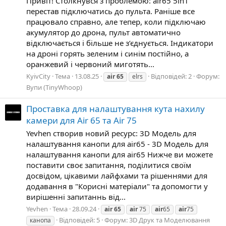
Привіт! Столкнувся з проблемою: air65 5in1
перестав підключатись до пульта. Раніше все
працювало справно, але тепер, коли підключаю
акумулятор до дрона, пульт автоматично
відключається і більше не з’єднується. Індикатори
на дроні горять зеленим і синім постійно, а
оранжевий і червоний миготять...
KyivCity
Тема
13.08.25
Відповідей: 2
Форум:
air
65
elrs
Вупи (TinyWhoop)
Проставка для налаштування кута нахилу
камери для Air 65 та Air 75
Yevhen створив новий ресурс: 3D Модель для
налаштування канопи для air65 - 3D Модель для
налаштування канопи для air65 Нижче ви можете
поставити своє запитання, поділитися своїм
досвідом, цікавими лайфхами та рішеннями для
додавання в "Корисні матеріали" та допомогти у
вирішенні запитаннь від...
Yevhen
Тема
28.09.24
air
65
air
75
air
65
air
75
Відповідей: 5
Форум:
3D Друк та Моделювання
канопа