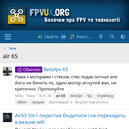
Увійти
Реєстрація
Теги
air 65
Betafpv 65
Обміняю
Рама з моторами і стеком, стек подає сигнал але
його не бачить пк, один мотор зігнутий вал, не
критично. Пропонуйте
Miko
Тема
18.01.26
air
65
betafpv
fpv
tinywhoop
Відповідей: 2
Форум:
Барахолка
обмін
продаж
Air65 5in1 перестав біндитися і не переходить
в режим wifi