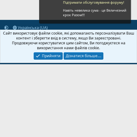
Підтримати обслуговування форуму!
Навіть невелика сума - це Величезний
крок Разом!!!
Українська (UA)
Сайт використовує файли cookie, які допомагають персоналізувати Ваш
Зворотній зв'язок
Умови і правила
Політика конфіденційності
контент і зберегти вхід в систему, якщо Ви зареєстровані.
Дoпoмoга
Головна
R
Продовжуючи користуватися цим сайтом, Ви погоджуєтеся на
S
використання нами файлів cookie.
S
Прийняти
Дізнатися більше....
© 2020-2026 FPVUA.ORG
Розроблено:
Magshifter