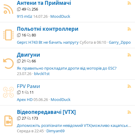
Антени та Приймачі
49
256
915 mGz
14.07.26
MoodDuck
Польотні контроллери
16
80
Geprc H743 Bt не бачить напругу
Субота в 06:10
Garry_Zippo
Двигуни
21
66
Як правильно прокладати дроти від моторів до ESC?
23.07.26
blvckl1st
FPV Рами
1
11
Apex HD
05.06.26
MoodDuck
Відеопередавачі [VTX]
27
173
Допоможіть розпізнати невідомий VTX(можливо кацапський)
Середа в 22:45
Dimyan69