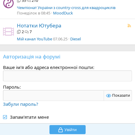
55
210
Чемпіонат України з country-cross для квадроциклів
Понеділок в 08:45
MoodDuck
Нотатки Ютубера
2
7
Мій канал YouTube
07.06.25
Diesel
Авторизація на форумі
Ваше ім'я або адреса електронної пошти
Пароль
Показати
Забули пароль?
Запам'ятати мене
Увійти