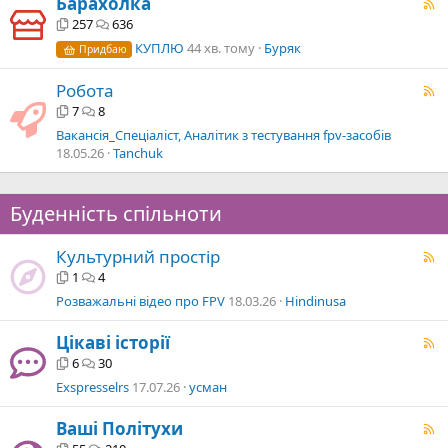
Барахолка
257
636
КУПЛЮ
44 хв. тому
Буряк
Придбаю
Робота
7
8
Вакансія_Спеціаліст, Аналітик з тестування fpv-засобів
18.05.26
Tanchuk
Буденність спільноти
Культурний простір
1
4
Розважальні відео про FPV
18.03.26
Hindinusa
Цікаві історії
6
30
Exspresselrs
17.07.26
усман
Ваші Політухи