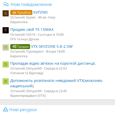
Нові повідомлення
КУПЛЮ
Придбаю
Б
Останній: Буряк
44 хв. тому
Барахолка
Продаю свій TX 15MAX
Останній: Vzh1k
Сьогодні в 10:06
FPV та інші Дрони
VTX SKYZONE 5.8-2.5W
Продам
П
Останній: Призедент
Вчора 14:09
Барахолка
Пропадає відео звʼязок на короткій дистанції.
D
Останній: Dimyan69
Середа в 22:53
Питання та Відповіді
Допоможіть розпізнати невідомий VTX(можливо
D
кацапський)
Останній: Dimyan69
Середа в 22:45
Відеопередавачі [VTX]
Нові ресурси