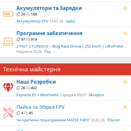
Акумулятори та Зарядки
26
168
Аккумулятор FPV
14.07.26
Sailor
Програмне забезпечення
97
914
2 FAST 2 FURIOUS – 462g Race Drone | 252 km/h | Liftoff Workshop
Неділя в 20:26
Ґіш
Технічна майстерня
Наші Розробки
26
402
ExpressLRS + Meshtastic
Середа в 09:27
Akceptor
Пайка та Збірка FPV
4
45
Чи критичні пошкодження MATEK F405?
26.02.26
FDuren