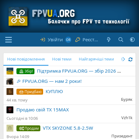
Увійти
Реєстрація
Нові повідомлення
Нові теми
Найгарячіші теми
Найбіль
Підтримка FPVUA.ORG — збір 2026 на хостинг, домен та розвиток форуму
Збір!
🎉 FPVUA.ORG — нам 2 роки!
КУПЛЮ
Б
Придбаю
Буряк
44 хв. тому
Продаю свій TX 15MAX
Vzh1k
Сьогодні в 10:06
VTX SKYZONE 5.8-2.5W
П
Продам
Призедент
Вчора 14:09