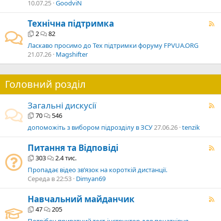
10.07.25
GoodviN
Технічна підтримка
2
82
Ласкаво просимо до Тех підтримки форуму FPVUA.ORG
21.07.26
Magshifter
Головний розділ
Загальні дискусії
70
546
допоможіть з вибором підрозділу в ЗСУ
27.06.26
tenzik
Питання та Відповіді
303
2.4 тис.
Пропадає відео звʼязок на короткій дистанції.
Середа в 22:53
Dimyan69
Навчальний майданчик
47
205