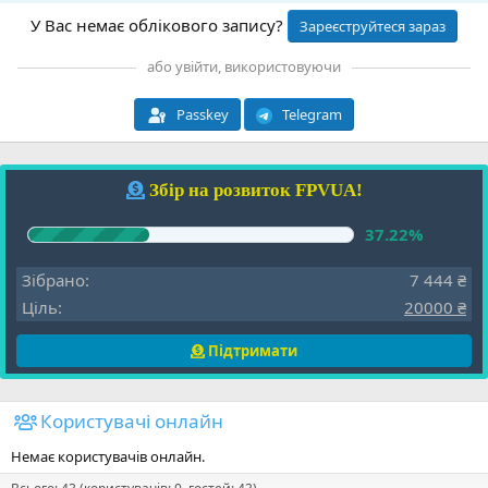
У Вас немає облікового запису?
Зареєструйтеся зараз
або увійти, використовуючи
Passkey
Telegram
Збір на розвиток FPVUA!
37.22%
Зібрано
7 444 ₴
Ціль
20000 ₴
Підтримати
Користувачі онлайн
Немає користувачів онлайн.