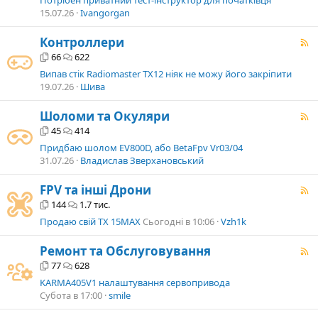
Потрібен приватний тест-інструктор для початківця
15.07.26
Ivangorgan
Контроллери
66
622
Випав стік Radiomaster TX12 ніяк не можу його закріпити
19.07.26
Шива
Шоломи та Окуляри
45
414
Придбаю шолом EV800D, або BetaFpv Vr03/04
31.07.26
Владислав Зверхановський
FPV та інші Дрони
144
1.7 тис.
Продаю свій TX 15MAX
Сьогодні в 10:06
Vzh1k
Ремонт та Обслуговування
77
628
KARMA405V1 налаштування сервопривода
Субота в 17:00
smile