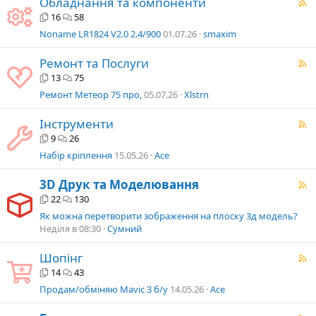
Обладнання та компоненти
16
58
Noname LR1824 V2.0 2.4/900
01.07.26
smaxim
Ремонт та Послуги
13
75
Ремонт Метеор 75 про,
05.07.26
Xlstrn
Інструменти
9
26
Набір кріплення
15.05.26
Ace
3D Друк та Моделювання
22
130
Як можна перетворити зображення на плоску 3д модель?
Неділя в 08:30
Сумний
Шопінг
14
43
Продам/обміняю Mavic 3 б/у
14.05.26
Ace