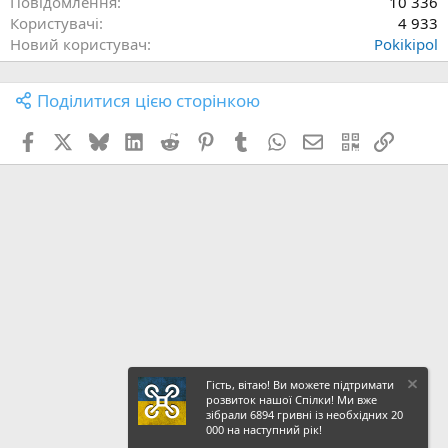
Повідомлення
10 336
Користувачі
4 933
Новий користувач
Pokikipol
Поділитися цією сторінкою
Facebook
X (Twitter)
Bluesky
LinkedIn
Reddit
Pinterest
Tumblr
WhatsApp
E-mail
QR Code
Посил
Гість, вітаю! Ви можете підтримати
розвиток нашої Спілки! Ми вже
зібрали 6894 гривні із необхідних 20
000 на наступний рік!