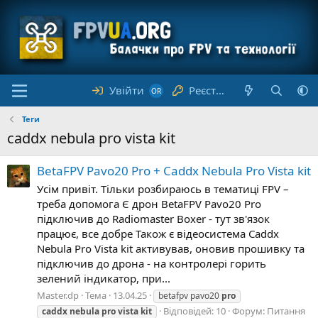
Увійти
Реєстрація
Теги
caddx nebula pro vista kit
BetaFPV Pavo20 Pro + Caddx Nebula Pro Vista kit
Усім привіт. Тільки розбираюсь в тематиці FPV –
треба допомога Є дрон BetaFPV Pavo20 Pro
підключив до Radiomaster Boxer - тут зв'язок
працює, все добре Також є відеосистема Caddx
Nebula Pro Vista kit активував, оновив прошивку та
підключив до дрона - на контролері горить
зелений індикатор, при...
Master.dp
Тема
13.04.25
betafpv pavo20
pro
Відповідей: 10
Форум:
Питання
caddx
nebula
pro
vista
kit