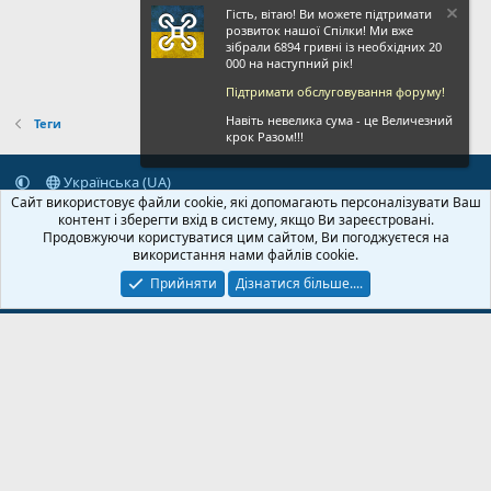
Гість, вітаю! Ви можете підтримати
розвиток нашої Спілки! Ми вже
зібрали 6894 гривні із необхідних 20
000 на наступний рік!
Підтримати обслуговування форуму!
Навіть невелика сума - це Величезний
Теги
крок Разом!!!
Українська (UA)
Сайт використовує файли cookie, які допомагають персоналізувати Ваш
Зворотній зв'язок
Умови і правила
Політика конфіденційності
контент і зберегти вхід в систему, якщо Ви зареєстровані.
Дoпoмoга
Головна
R
Продовжуючи користуватися цим сайтом, Ви погоджуєтеся на
S
використання нами файлів cookie.
S
Прийняти
Дізнатися більше....
© 2020-2026 FPVUA.ORG
Розроблено:
Magshifter