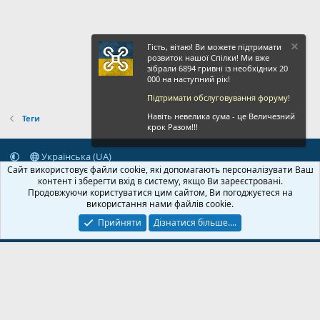
Гість, вітаю! Ви можете підтримати
розвиток нашої Спілки! Ми вже
зібрали 6894 гривні із необхідних 20
000 на наступний рік!
Підтримати обслуговування форуму!
Навіть невелика сума - це Величезний
Теги
крок Разом!!!
Українська (UA)
Сайт використовує файли cookie, які допомагають персоналізувати Ваш
Зворотній зв'язок
Умови і правила
Політика конфіденційності
контент і зберегти вхід в систему, якщо Ви зареєстровані.
Дoпoмoга
Головна
R
Продовжуючи користуватися цим сайтом, Ви погоджуєтеся на
S
використання нами файлів cookie.
S
Прийняти
Дізнатися більше....
© 2020-2026 FPVUA.ORG
Розроблено:
Magshifter