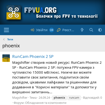
Увійти
Реєстрація
Теги
phoenix
RunCam Phoenix 2 SP
Magshifter створив новий ресурс: RunCam Phoenix 2
SP - RunCam Phoenix 2 SP: потужна FPV-камера з
чутливістю 15000 мВ/люкс. Нижче ви можете
поставити своє запитання, поділитися своїм
досвідом, цікавими лайфхами та рішеннями для
додавання в "Корисні матеріали" та допомогти у
вирішенні запитаннь...
Magshifter
Тема
24.09.24
Відповідей: 0
phoenix
runcam
Форум:
Обладнання та компоненти