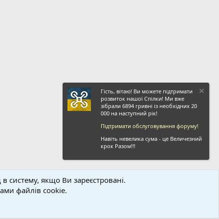
Гість, вітаю! Ви можете підтримати
розвиток нашої Спілки! Ми вже
зібрали 6894 гривні із необхідних 20
000 на наступний рік!
Підтримати обслуговування форуму!
Навіть невелика сума - це Величезний
крок Разом!!!
 в систему, якщо Ви зареєстровані.
ви і правила
Політика конфіденційності
Дoпoмoга
Головна
R
ми файлів cookie.
S
S