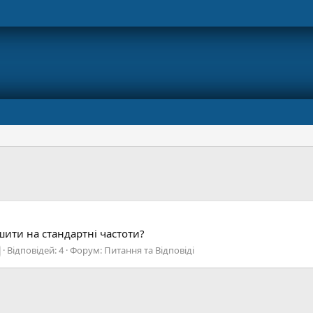
шити на стандартні частоти?
Відповідей: 4
Форум:
Питання та Відповіді