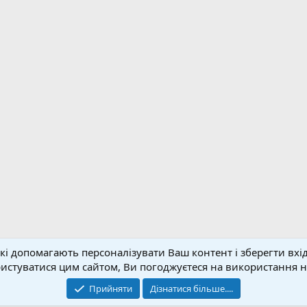
кі допомагають персоналізувати Ваш контент і зберегти вхід
Зворотній зв'язок
Умо
стуватися цим сайтом, Ви погоджуєтеся на використання на
© 2020-2026 FPVUA.ORG
Прийняти
Дізнатися більше....
Розроблено:
Magshifter