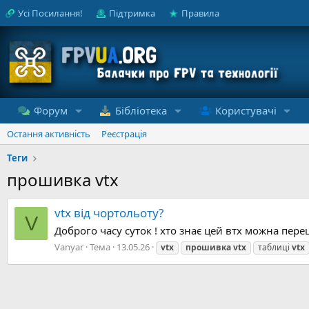
Усі Посилання!
Підтримка
Правила
Форум
Бібліотека
Користувачі
Остання активність
Реєстрація
Теги
прошивка vtx
vtx від чортольоту?
V
Доброго часу суток ! хто знає цей втх можна пере
Vanyar
Тема
13.05.26
vtx
прошивка
vtx
таблиці
vtx