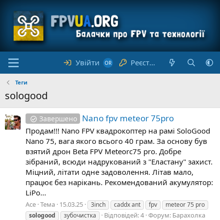
Увійти
Реєстрація
Теги
sologood
Nano fpv meteor 75pro
Завершено
Продам!!! Nano FPV квадрокоптер на рамі SoloGood
Nano 75, вага якого всього 40 грам. За основу був
взятий дрон Beta FPV Meteorc75 pro. Добре
зібраний, всюди надрукований з "Еластану" захист.
Міцний, літати одне задоволення. Літав мало,
працює без нарікань. Рекомендований акумулятор:
LiPo...
Ace
Тема
15.03.25
3inch
caddx ant
fpv
meteor 75 pro
Відповідей: 4
Форум:
Барахолка
sologood
зубочистка