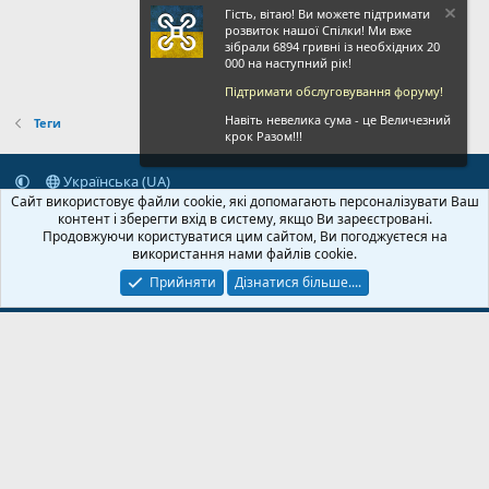
Гість, вітаю! Ви можете підтримати
розвиток нашої Спілки! Ми вже
зібрали 6894 гривні із необхідних 20
000 на наступний рік!
Підтримати обслуговування форуму!
Навіть невелика сума - це Величезний
Теги
крок Разом!!!
Українська (UA)
Сайт використовує файли cookie, які допомагають персоналізувати Ваш
Зворотній зв'язок
Умови і правила
Політика конфіденційності
контент і зберегти вхід в систему, якщо Ви зареєстровані.
Дoпoмoга
Головна
R
Продовжуючи користуватися цим сайтом, Ви погоджуєтеся на
S
використання нами файлів cookie.
S
Прийняти
Дізнатися більше....
© 2020-2026 FPVUA.ORG
Розроблено:
Magshifter